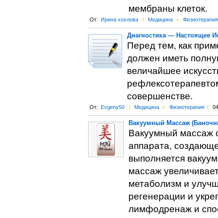
мембраны клеток.
От:
Ирина хохлова
l
Медицина
>
Физиотерапия
Диагностика — Настоящее И
Перед тем, как прим
должен иметь полную
величайшее искусств
рефлексотерапевтом
совершенстве.
От:
Evgeny50
l
Медицина
>
Физиотерапия
l
04
Вакуумный Массаж (Баночн
Вакуумный массаж 
аппарата, создающе
выполняется вакуу
массаж увеличивает
метаболизм и улуч
регенерации и укре
лимфодренаж и спо