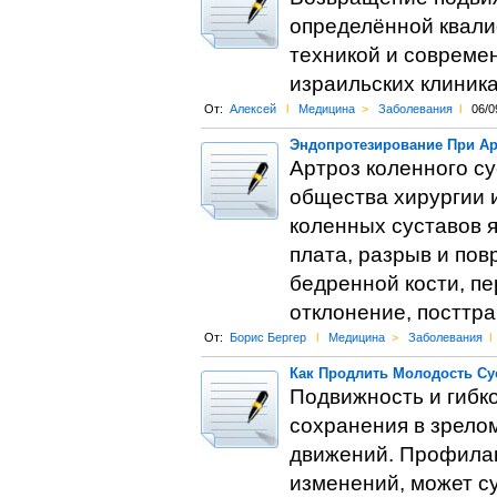
определённой квал
техникой и совреме
израильских клиника
От:
Алексей
l
Медицина
>
Заболевания
l
06/0
Эндопротезирование При Ар
Артроз коленного су
общества хирургии 
коленных суставов 
плата, разрыв и по
бедренной кости, п
отклонение, посттр
От:
Борис Бергер
l
Медицина
>
Заболевания
l
Как Продлить Молодость Су
Подвижность и гибк
сохранения в зрелом
движений. Профилак
изменений, может с