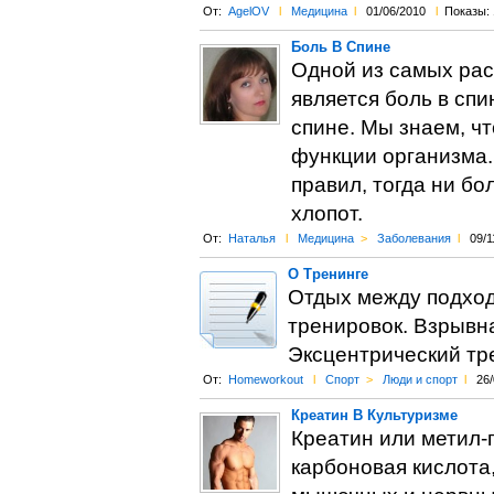
От:
AgelOV
l
Медицина
l
01/06/2010
l
Показы: 
Боль В Спине
Одной из самых рас
является боль в спи
спине. Мы знаем, ч
функции организма.
правил, тогда ни бо
хлопот.
От:
Наталья
l
Медицина
>
Заболевания
l
09/1
О Тренинге
Отдых между подход
тренировок. Взрывна
Эксцентрический тр
От:
Homeworkout
l
Спорт
>
Люди и спорт
l
26/
Креатин В Культуризме
Креатин или метил-
карбоновая кислота,