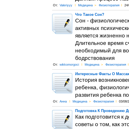
От:
Valeriyyy
l
Медицина
>
Физиотерапия
l
24/
Что Такое Сон?
Сон - физиологическ
активных психическ
является жизненно 
Длительное время сч
необходимый для вос
бодрствования
От:
wikkomorgoci
l
Медицина
>
Физиотерапия
l
Интересные Факты О Массаж
История возникнове
ребенка, физиологи
развития ребенка по
От:
Анна
l
Медицина
>
Физиотерапия
l
03/08/
Подготовка К Проведению Д
Как подготовится к 
советы о том, как эт