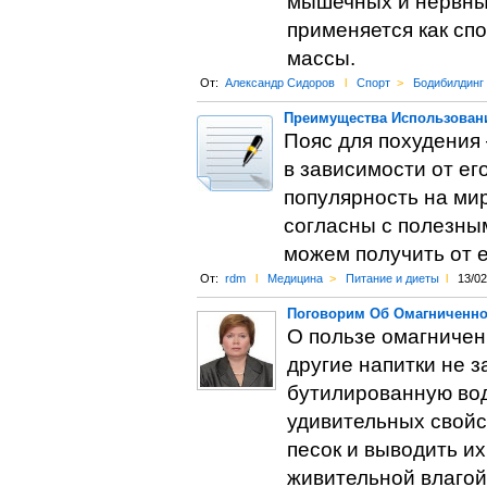
мышечных и нервных
применяется как сп
массы.
От:
Александр Сидоров
l
Спорт
>
Бодибилдинг
Преимущества Использован
Пояс для похудения 
в зависимости от ег
популярность на ми
согласны с полезны
можем получить от 
От:
rdm
l
Медицина
>
Питание и диеты
l
13/02
Поговорим Об Омагниченно
О пользе омагниченн
другие напитки не з
бутилированную вод
удивительных свойс
песок и выводить и
живительной влагой 