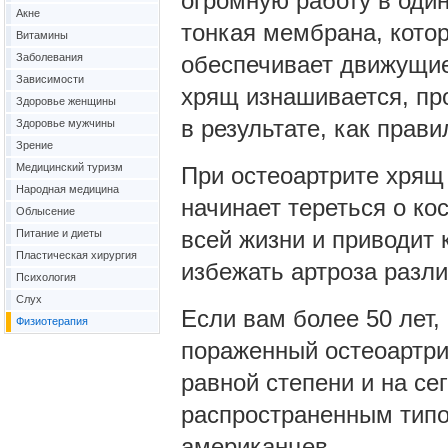
огромную работу в один
Акне
тонкая мембрана, кото
Витамины
Заболевания
обеспечивает движущие
Зависимости
хрящ изнашивается, пр
Здоровье женщины
в результате, как прави
Здоровье мужчины
Зрение
Медицинский туризм
При остеоартрите хрящ 
Народная медицина
начинает тереться о ко
Облысение
всей жизни и приводит 
Питание и диеты
Пластическая хирургия
избежать артроза разли
Психология
Слух
Если вам более 50 лет,
Физиотерапия
пораженный остеоартри
равной степени и на се
распространенным типо
американцев.