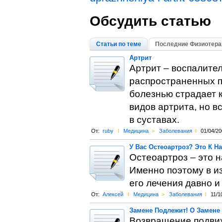
Обсудить статью
Статьи по теме
Последние Физиотера
Артрит
Артрит – воспалител
распространенных п
болезнью страдает 
видов артрита, но в
в суставах.
От:
ruby
l
Медицина
>
Заболевания
l
01/04/20
У Вас Остеоартроз? Это К Н
Остеоартроз – это 
Именно поэтому в и
его лечения давно 
От:
Алексей
l
Медицина
>
Заболевания
l
11/1
Замене Подлежит! О Замене
Возвращение подвиж