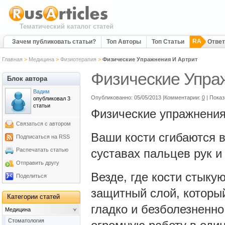
Тематический каталог статей
RA
Зачем публиковать статьи?
Топ Авторы
Топ Статьи
Отве
Главная
>
Медицина
>
Физиотерапия
>
Физические Упражнения И Артрит
Физические Упра
Блок автора
Вадим
Опубликованно: 05/05/2013 |Комментарии:
0
| Пока
опубликовал 3
статьи
Физические упражнения 
Связаться с автором
Ваши кости сгибаются в
Подписаться на RSS
Распечатать статью
суставах пальцев рук и 
Отправить другу
Везде, где кости стыку
Поделиться
защитный слой, который
Категории статей
гладко и безболезненно
Медицина
Cтоматология