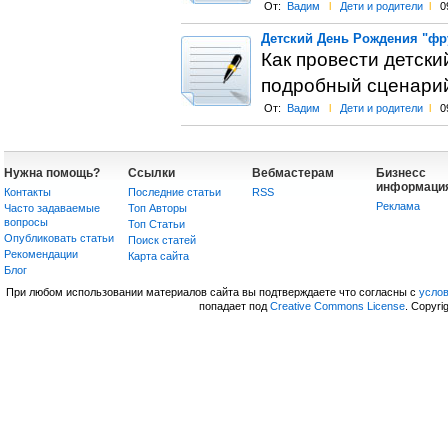
От:
Вадим
l
Дети и родители
l
0
Детский День Рождения "фр
Как провести детски
подробный сценарий
От:
Вадим
l
Дети и родители
l
0
Нужна помощь?
Ссылки
Вебмастерам
Бизнесс
информаци
Контакты
Последние статьи
RSS
Реклама
Часто задаваемые
Топ Авторы
вопросы
Топ Статьи
Опубликовать статьи
Поиск статей
Рекомендации
Карта сайта
Блог
При любом использовании материалов сайта вы подтверждаете что согласны с
усло
попадает под
Creative Commons License
. Copyri