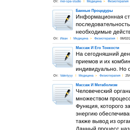
От:
mei-spa-studio
l
Медицина
>
Физиотерапия
Банные Процедуры
Информационная ст
последовательность
необходимые дейст
От:
Иван
l
Медицина
>
Физиотерапия
l
06/02/
Массаж И Его Тонкости
На сегодняшний день
приемов и их комби
индивидуально. Но 
От:
Valeriyyy
l
Медицина
>
Физиотерапия
l
25/
Массаж И Метаболизм
Человеческий орган
множеством процесс
Функция, которого з
энергию обеспечива
также вывод из орга
Данный процесс наз