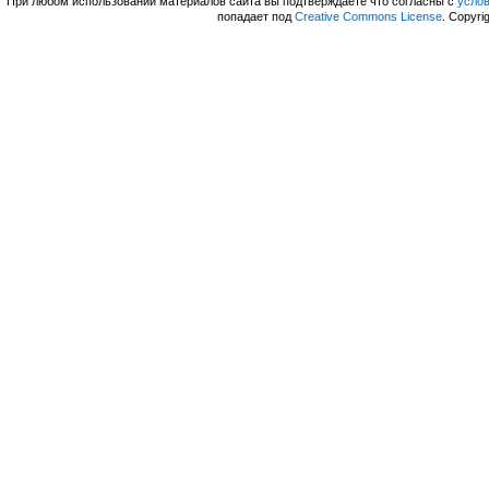
При любом использовании материалов сайта вы подтверждаете что согласны с
усло
попадает под
Creative Commons License
. Copyri