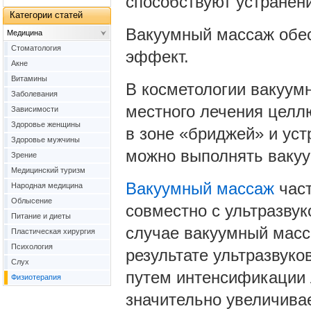
способствуют устранен
Категории статей
Вакуумный массаж обес
Медицина
Cтоматология
эффект.
Акне
Витамины
В косметологии вакуум
Заболевания
местного лечения целлю
Зависимости
Здоровье женщины
в зоне «бриджей» и уст
Здоровье мужчины
можно выполнять вакуу
Зрение
Медицинский туризм
Вакуумный массаж
част
Народная медицина
Облысение
совместно с ультразвук
Питание и диеты
случае вакуумный масс
Пластическая хирургия
Психология
результате ультразвуко
Слух
путем интенсификации 
Физиотерапия
значительно увеличивае