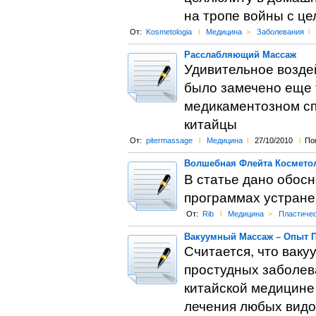
на тропе войны с ц
От:
Kosmetologia
l
Медицина
>
Заболевания
l
Расслабляющий Массаж
Удивительное возде
было замечено еще 
медикаментозном сп
китайцы
От:
pitermassage
l
Медицина
l
27/10/2010
l
По
Волшебная Флейта Косметол
В статье дано обос
программах устране
От:
Rib
l
Медицина
>
Пластичес
Вакуумный Массаж – Опыт 
Считается, что вак
простудных заболева
китайской медицине
лечения любых видо