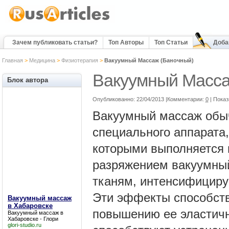
Зачем публиковать статьи?
Топ Авторы
Топ Статьи
Доба
Главная
>
Медицина
>
Физиотерапия
>
Вакуумный Массаж (Баночный)
Вакуумный Масса
Блок автора
mei-spa-studio
Опубликованно: 22/04/2013 |Комментарии:
0
| Пока
опубликовал 11
статьи
Вакуумный массаж обы
Связаться с автором
специального аппарата
Подписаться на RSS
которыми выполняется
Распечатать статью
разряжением вакуумный
Отправить другу
тканям, интенсифициру
Поделиться
Эти эффекты способств
Вакуумный массаж
в Хабаровске
повышению ее эластич
Вакуумный массаж в
Хабаровске
- Глори
glori-studio.ru