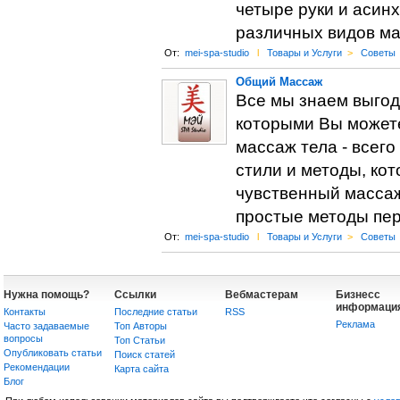
четыре руки и асин
различных видов ма
От:
mei-spa-studio
l
Товары и Услуги
>
Советы
Общий Массаж
Все мы знаем выгоду
которыми Вы можете
массаж тела - всего
стили и методы, ко
чувственный массаж
простые методы пер
От:
mei-spa-studio
l
Товары и Услуги
>
Советы
Нужна помощь?
Ссылки
Вебмастерам
Бизнесс
информаци
Контакты
Последние статьи
RSS
Реклама
Часто задаваемые
Топ Авторы
вопросы
Топ Статьи
Опубликовать статьи
Поиск статей
Рекомендации
Карта сайта
Блог