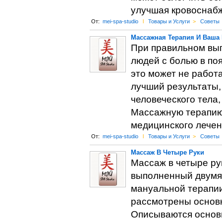
улучшая кровоснабж
От:
mei-spa-studio
l
Товары и Услуги
>
Советы
Массажная Терапия И Ваша
При правильном вып
людей с болью в по
это может не работ
лучший результаты,
человеческого тела
Массажную терапию 
медицинского лечен
От:
mei-spa-studio
l
Товары и Услуги
>
Советы
Массаж В Четыре Руки
Массаж в четыре ру
выполненный двумя
мануальной терапии
рассмотрены основн
Описываются основн