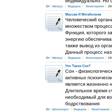
индивидуально. Но 
От:
Valeriyyy
l
Медицина
>
Физиотерапия
l
25/
Массаж И Метаболизм
Человеческий орган
множеством процесс
Функция, которого з
энергию обеспечива
также вывод из орга
Данный процесс наз
От:
Valeriyyy
l
Медицина
>
Физиотерапия
l
24/
Что Такое Сон?
Сон - физиологическ
активных психическ
является жизненно 
Длительное время сч
необходимый для вос
бодрствования
От:
wikkomorgoci
l
Медицина
>
Физиотерапия
l