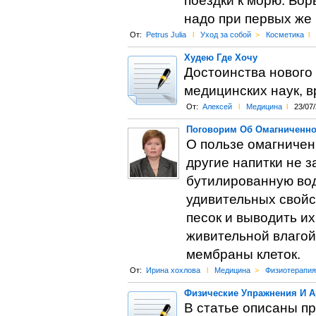
поездки к морю. Бор
надо при первых же 
От:
Petrus Julia
l
Уход за собой
>
Косметика
l
Худею Где Хочу
Достоинства нового
медицинских наук, 
От:
Алексей
l
Медицина
l
23/07
Поговорим Об Омагниченно
О пользе омагниченн
другие напитки не з
бутилированную вод
удивительных свойс
песок и выводить и
живительной влагой 
мембраны клеток.
От:
Ирина хохлова
l
Медицина
>
Физиотерапия
Физические Упражнения И А
В статье описаны п