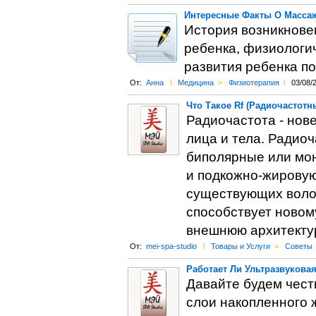
Интересные Факты О Массаж
История возникнове
ребенка, физиологи
развития ребенка по
От:
Анна
l
Медицина
>
Физиотерапия
l
03/08/
Что Такое Rf (Радиочастотн
Радиочастота - нов
лица и тела. Радио
биполярные или мо
и подкожно-жировую
существующих воло
способствует новом
внешнюю архитектур
От:
mei-spa-studio
l
Товары и Услуги
>
Советы
Работает Ли Ультразвукова
Давайте будем чест
слои накопленного 