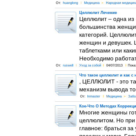
От:
huanglong
l
Медицина
>
Народная медицин
Целлюлит Лечение
Целлюлит – одна из
большинства женщин
категорий. Целлюлит
женщин и девушек. Ц
таблетками или как
Необходимо работат
От:
ruswell
l
Уход за собой
l
04/07/2013
l
Пока
Что такое целлюлит и как с
, ЦЕЛЛЮЛИТ - это та
механизм вывода то
От:
Inmaster
l
Медицина
>
Забо
Кое-Что О Методах Коррекц
Многие женщины гот
целлюлитом. Но при
главное: браться за