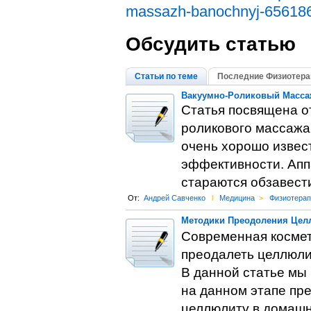
massazh-banochnyj-656186
Обсудить статью
Статьи по теме
Последние Физиотера
Вакуумно-Роликовый Массаж
Статья посвящена о
роликового массажа
очень хорошо извес
эффективности. Апп
стараются обзавест
От:
Андрей Савченко
l
Медицина
>
Физиотерап
Методики Преодоления Цел
Современная космет
преодалеть целлюлит
В данной статье мы
на данном этапе пре
целлюлиту в домашн