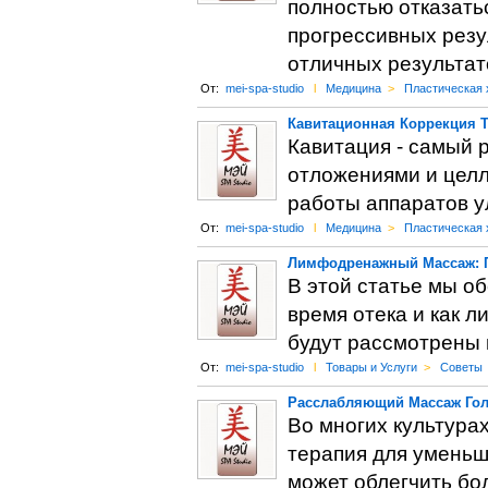
полностью отказать
прогрессивных резу
отличных результат
От:
mei-spa-studio
l
Медицина
>
Пластическая 
Кавитационная Коррекция Т
Кавитация - самый
отложениями и целл
работы аппаратов у
От:
mei-spa-studio
l
Медицина
>
Пластическая 
Лимфодренажный Массаж: П
В этой статье мы о
время отека и как 
будут рассмотрены
От:
mei-spa-studio
l
Товары и Услуги
>
Советы
Расслабляющий Массаж Го
Во многих культурах
терапия для уменьш
может облегчить бол