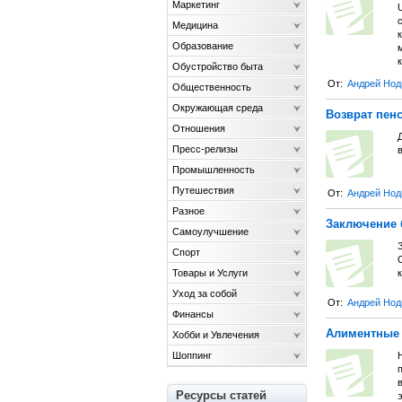
Маркетинг
U
Медицина
к
Образование
Обустройство быта
От:
Андрей Нод
Общественность
Окружающая среда
Возврат пен
Отношения
Пресс-релизы
Промышленность
Путешествия
От:
Андрей Нод
Разное
Заключение 
Самоулучшение
Спорт
Товары и Услуги
Уход за собой
От:
Андрей Нод
Финансы
Алиментные 
Хобби и Увлечения
Шоппинг
Ресурсы статей
э