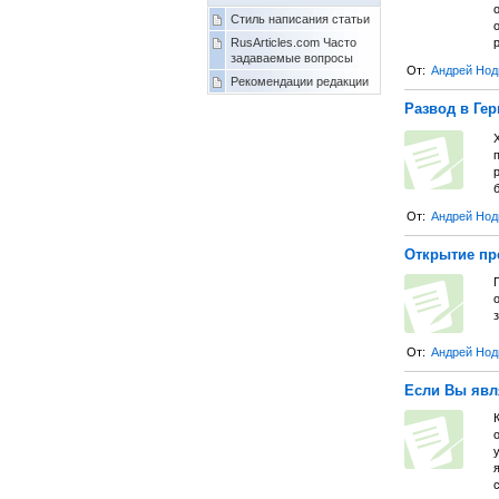
о
Стиль написания статьи
RusArticles.com Часто
задаваемые вопросы
От:
Андрей Нод
Рекомендации редакции
Развод в Ге
п
б
От:
Андрей Нод
Открытие пр
От:
Андрей Нод
Если Вы явл
я