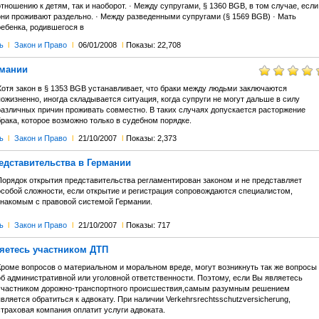
тношению к детям, так и наоборот. · Между супругами, § 1360 BGB, в том случае, если
они проживают раздельно. · Между разведенными супругами (§ 1569 BGB) · Мать
ребенка, родившегося в
ь
l
Закон и Право
l
06/01/2008
l
Показы: 22,708
рмании
Хотя закон в § 1353 BGB устанавливает, что браки между людьми заключаются
ожизненно, иногда складывается ситуация, когда супруги не могут дальше в силу
различных причин проживать совместно. В таких случаях допускается расторжение
рака, которое возможно только в судебном порядке.
ь
l
Закон и Право
l
21/10/2007
l
Показы: 2,373
едставительства в Германии
Порядок открытия представительства регламентирован законом и не представляет
особой сложности, если открытие и регистрация сопровождаются специалистом,
знакомым с правовой системой Германии.
ь
l
Закон и Право
l
21/10/2007
l
Показы: 717
яетесь участником ДТП
Кроме вопросов о материальном и моральном вреде, могут возникнуть так же вопросы
об административной или уголовной ответственности. Поэтому, если Вы являетесь
участником дорожно-транспортного происшествия,самым разумным решением
вляется обратиться к адвокату. При наличии Verkehrsrechtsschutzversicherung,
страховая компания оплатит услуги адвоката.