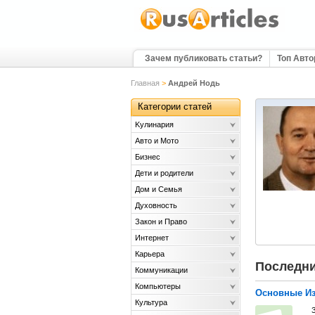
Зачем публиковать статьи?
Топ Авт
Главная
>
Андрей Нодь
Категории статей
Kулинария
Авто и Мото
Бизнес
Дети и родители
Дом и Семья
Духовность
Закон и Право
Интернет
Карьера
Последни
Коммуникации
Компьютеры
Основные Из
Культура