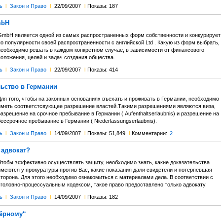
ь
l
Закон и Право
l
22/09/2007
l
Показы: 187
mbH
GmbH является одной из самых распространенных форм собственности и конкурирует
о популярности своей распространенности с английской Ltd . Какую из форм выбрать,
необходимо решать в каждом конкретном случае, в зависимости от финансового
положения, целей и задач создания общества.
ь
l
Закон и Право
l
22/09/2007
l
Показы: 414
льство в Германии
Для того, чтобы на законных основаниях въехать и проживать в Германии, необходимо
иметь соответстсвующее разрешение властей.Такими разрешениями являются виза,
азрешение на срочное пребывание в Германии ( Aufenthaltserlaubnis) и разрешение на
ессрочное пребывание в Германии ( Niederlassungserlaubnis).
ь
l
Закон и Право
l
14/09/2007
l
Показы: 51,849
l
Комментарии:
2
 адвокат?
Чтобы эффективно осуществлять защиту, необходимо знать, какие доказательства
имеются у прокуратуры против Вас, какие показания дали свидетели и потерпевшая
сторона. Для этого необходимо ознакомиться с материалами дела. В соответствии с
уголовно-процессуальным кодексом, такое право предоставлено только адвокату.
ь
l
Закон и Право
l
14/09/2007
l
Показы: 182
чёрному“