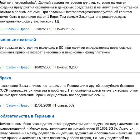
nternehmergesellschaft. Данный вариант интересен для лиц, которые на момент
создания предприятия ограничены в денежных средставах и не могут внести уставной
апитал в полном объёме. При создании Unternehmergesellschaft уставной капитал
может быть в принципе равен 1 Евро. Тем самым Законодатель решил создать
конкурентную форму английской ЛТД.
ь
l
Закон и Право
l
22/02/2009
l
Показы: 177
сионных платежей
Для граждан из стран, не входящих в ЕС, при наличии определенных предпосылок
возникает право на возврат внесенных в пенсионный фонд платежей.
ь
l
Закон и Право
l
10/02/2008
l
Показы: 9,288
брака
Заключение брака с лицом, оставшимся в России или в другой республике бывшего
СССР, превращается иной раз в проблему. Не последним здесь является вопрос о том,
как быстрее заключить брак и осуществить воссоединение семьи.
ь
l
Закон и Право
l
11/01/2008
l
Показы: 589
обязательства в Германии
Немецкое семейное законодательство предусматривает следующие виды алиментных
правоотношений: · Между родственниками по прямой линии (§ 1601 BGB). Имеются
ввиду отношения между родителями и детьми, дедушками и бабушками и внуками. При
том право на алименты может возникать у обеих сторон, т.е. как у родителей по