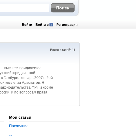
Войти
Войти с
Регистрация
Всего статей: 11
е – высшее юридическое.
едующий юридической
в Гамбурге. январь 2007г., 2ой
ой коллегии Адвокатов. Я
законодательства ФРГ и кроме
оссии, и по вопросам права
Мои статьи
Последние