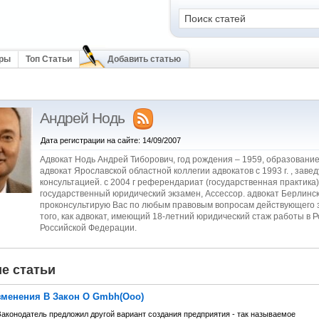
оры
Топ Статьи
Добавить статью
Андрей Нодь
Дата регистрации на сайте: 14/09/2007
Адвокат Нодь Андрей Тиборович, год рождения – 1959, образовани
адвокат Ярославской областной коллегии адвокатов с 1993 г. , зав
консультацией. с 2004 г референдариат (государственная практика) 
государственный юридический экзамен, Ассессор. адвокат Берлинск
проконсультирую Вас по любым правовым вопросам действующего 
того, как адвокат, имеющий 18-летний юридический стаж работы в Р
Российской Федерации.
е статьи
менения В Закон О Gmbh(Ооо)
Законодатель предложил другой вариант создания предприятия - так называемое