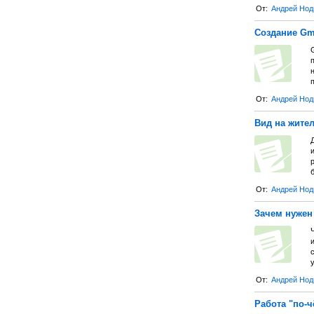
От:
Андрей Нод
Создание G
п
От:
Андрей Нод
Вид на жите
р
б
От:
Андрей Нод
Зачем нужен
От:
Андрей Нод
Работа "по-