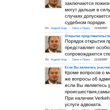
заключаются пожизне
могут дальше в сил
случаях допускаетс
судебном порядке.
От:
Андрей Нодь
l
Закон и Право
l
21/10/2007
Открытие представительств
Порядок открытия п
представляет особо
сопровождаются спе
От:
Андрей Нодь
l
Закон и Право
l
21/10/2007
Если Вы являетесь участн
Кроме вопросов о м
же вопросы об адми
если Вы являетесь 
происшествия,самым
При наличии Verkehr
услуги адвоката.