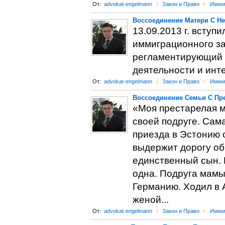
От:
advokat-engelmann
l
Закон и Право
>
Имми
Воссоединение Матери С Н
13.09.2013 г. вступ
иммиграционного за
регламентирующий 
деятельности и инте
От:
advokat-engelmann
l
Закон и Право
>
Имми
Воссоединение Семьи С Пр
«Моя престарелая м
своей подруге. Сама
приезда в Эстонию 
выдержит дорогу обр
единственный сын. 
одна. Подруга мамы
Германию. Ходил в А
женой...
От:
advokat-engelmann
l
Закон и Право
>
Имми