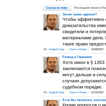
Статьи по теме
Последние Закон и Пр
Зачем нужен адвокат?
Чтобы эффективно о
доказательства име
свидетели и потерп
материалами дела. 
такое право предост
От:
Андрей Нодь
l
Закон и Право
l
14/09/2007
Развод в Германии
Хотя закон в § 135
заключаются пожизне
могут дальше в сил
случаях допускаетс
судебном порядке.
От:
Андрей Нодь
l
Закон и Право
l
21/10/2007
Если Вы являетесь участн
Кроме вопросов о м