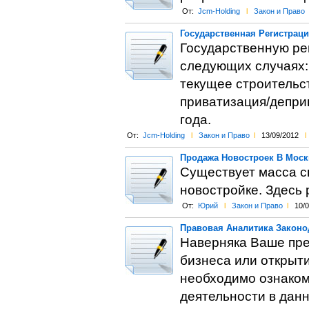
От:
Jcm-Holding
l
Закон и Право
Государственная Регистрац
Государственную ре
следующих случаях:
текущее строительст
приватизация/деприв
года.
От:
Jcm-Holding
l
Закон и Право
l
13/09/2012
l
Продажа Новостроек В Москв
Существует масса с
новостройке. Здесь
От:
Юрий
l
Закон и Право
l
10/
Правовая Аналитика Законо
Наверняка Ваше пред
бизнеса или открыти
необходимо ознаком
деятельности в данн