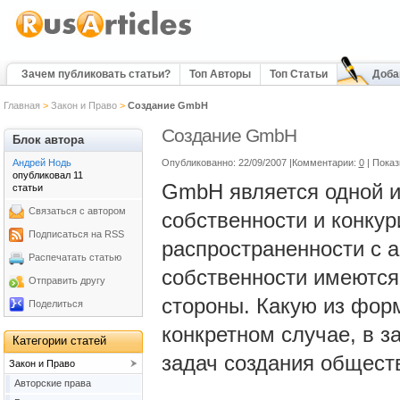
Зачем публиковать статьи?
Топ Авторы
Топ Статьи
Доба
Главная
>
Закон и Право
>
Создание GmbH
Создание GmbH
Блок автора
Андрей Нодь
Опубликованно: 22/09/2007 |Комментарии:
0
| Пока
опубликовал 11
GmbH является одной 
статьи
Связаться с автором
собственности и конкур
Подписаться на RSS
распространенности с а
Распечатать статью
собственности имеются
Отправить другу
стороны. Какую из фор
Поделиться
конкретном случае, в з
Категории статей
задач создания общест
Закон и Право
Авторские права