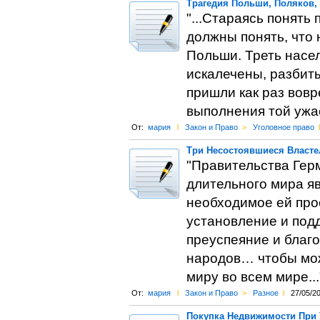
Трагедия Польши, Поляков, 
"...Стараясь понять
должны понять, что
Польши. Треть насе
искалечены, разбит
пришли как раз вовр
выполнения той ужа
От:
мария
l
Закон и Право
>
Уголовное право
l
Три Несостоявшиеся Власте
"Правительства Гер
длительного мира яв
необходимое ей про
установление и под
преуспеяние и благ
народов… чтобы мож
миру во всем мире...
От:
мария
l
Закон и Право
>
Разное
l
27/05/2
Покупка Недвижимости При 