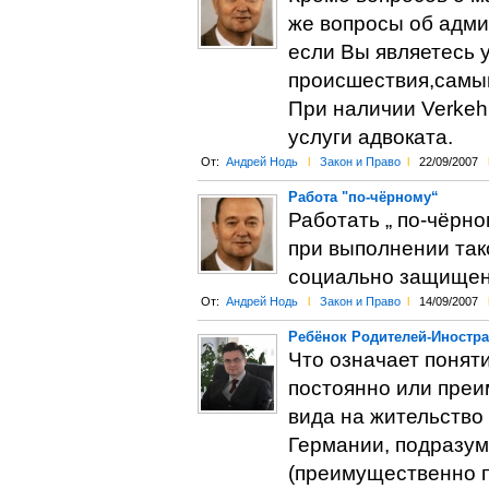
же вопросы об адми
если Вы являетесь 
происшествия,самым
При наличии Verkehr
услуги адвоката.
От:
Андрей Нодь
l
Закон и Право
l
22/09/2007
Работа "по-чёрному“
Работать „ по-чёрно
при выполнении так
социально защищен
От:
Андрей Нодь
l
Закон и Право
l
14/09/2007
Ребёнок Родителей-Иностр
Что означает понят
постоянно или преи
вида на жительство 
Германии, подразуме
(преимущественно п