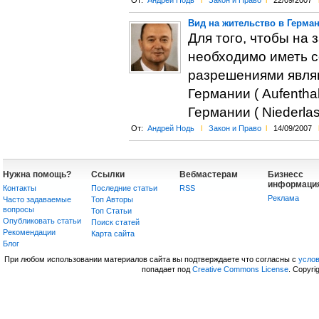
От:
Андрей Нодь
l
Закон и Право
l
22/09/2007
Вид на жительство в Герма
Для того, чтобы на 
необходимо иметь 
разрешениями являю
Германии ( Aufentha
Германии ( Niederlas
От:
Андрей Нодь
l
Закон и Право
l
14/09/2007
Нужна помощь?
Ссылки
Вебмастерам
Бизнесс
информаци
Контакты
Последние статьи
RSS
Реклама
Часто задаваемые
Топ Авторы
вопросы
Топ Статьи
Опубликовать статьи
Поиск статей
Рекомендации
Карта сайта
Блог
При любом использовании материалов сайта вы подтверждаете что согласны с
усло
попадает под
Creative Commons License
. Copyri