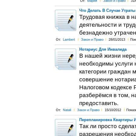
От:
Мария
l
Закон и Право
l
31/
Что Делать В Случае Утрат
Трудовая книжка в 
деятельности и труд
безнадежно утрачен
От:
Lambert
l
Закон и Право
l
28/01/2013
l
Пок
Нотариус Для Инвалида
В нашей жизни нере
необходимы услуги н
категории граждан 
совершение нотариа
Налоговом кодексе Р
разберёмся в том, н
предоставить.
От:
Natali
l
Закон и Право
l
15/10/2012
l
Показы
Перепланировка Квартиры И
Так ли просто сдела
разрешения необход