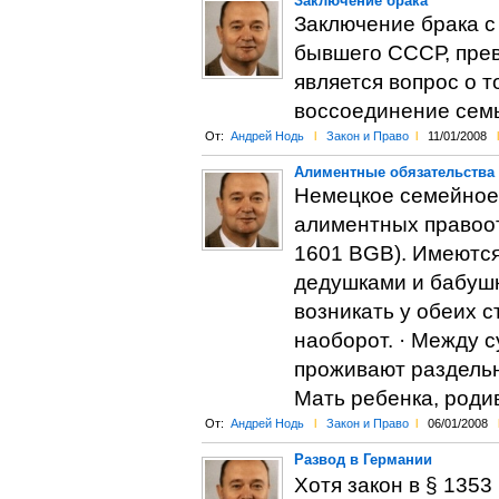
Заключение брака
Заключение брака с
бывшего СССР, прев
является вопрос о т
воссоединение семь
От:
Андрей Нодь
l
Закон и Право
l
11/01/2008
l
Алиментные обязательства 
Немецкое семейное
алиментных правоот
1601 BGB). Имеются
дедушками и бабушк
возникать у обеих ст
наоборот. · Между с
проживают раздельн
Мать ребенка, роди
От:
Андрей Нодь
l
Закон и Право
l
06/01/2008
Развод в Германии
Хотя закон в § 135