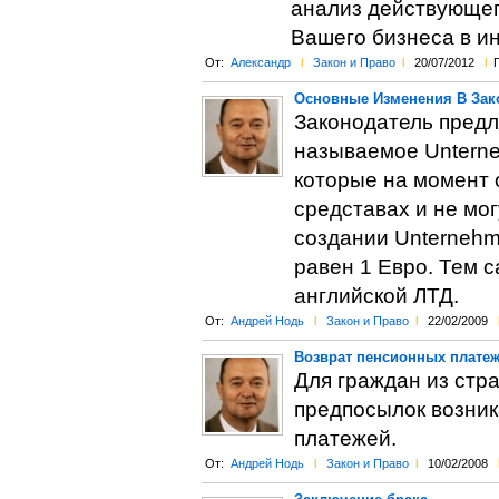
анализ действующег
Вашего бизнеса в и
От:
Александр
l
Закон и Право
l
20/07/2012
l
Основные Изменения В Зак
Законодатель предл
называемое Unterne
которые на момент 
средставах и не мог
создании Unternehme
равен 1 Евро. Тем 
английской ЛТД.
От:
Андрей Нодь
l
Закон и Право
l
22/02/2009
Возврат пенсионных плате
Для граждан из стр
предпосылок возник
платежей.
От:
Андрей Нодь
l
Закон и Право
l
10/02/2008