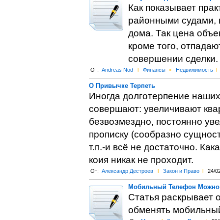
Как показывает пра
районными судами, 
дома. Так цена объе
кроме того, отпадаю
совершении сделки.
От:
Andreas Nod
l
Финансы
>
Недвижимость
l
О Привычке Терпеть
Иногда долготерпение наших 
совершают: увеличивают квар
безвозмездно, постоянно уве
прописку (сообразно сущност
т.п.-и всё не достаточно. Ка
коия никак не проходит.
От:
Александр Дестроев
l
Закон и Право
l
24/0
Мобильный Телефон Можно
Статья раскрывает 
обменять мобильный