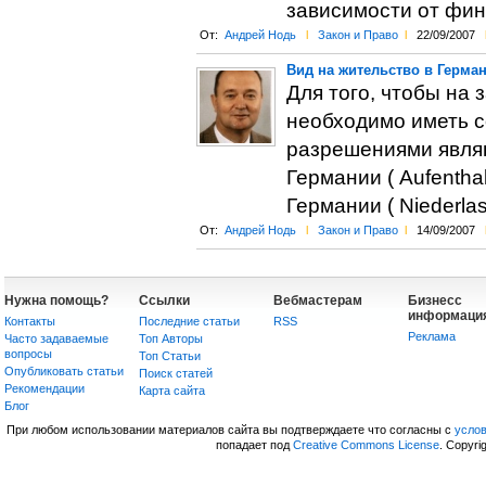
зависимости от фин
От:
Андрей Нодь
l
Закон и Право
l
22/09/2007
Вид на жительство в Герма
Для того, чтобы на 
необходимо иметь 
разрешениями являю
Германии ( Aufentha
Германии ( Niederlas
От:
Андрей Нодь
l
Закон и Право
l
14/09/2007
Нужна помощь?
Ссылки
Вебмастерам
Бизнесс
информаци
Контакты
Последние статьи
RSS
Реклама
Часто задаваемые
Топ Авторы
вопросы
Топ Статьи
Опубликовать статьи
Поиск статей
Рекомендации
Карта сайта
Блог
При любом использовании материалов сайта вы подтверждаете что согласны с
усло
попадает под
Creative Commons License
. Copyri