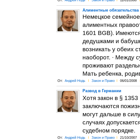
От:
Андрей Нодь
l
Закон и Право
l
11/01/2008
l
Алиментные обязательства 
Немецкое семейное
алиментных правоот
1601 BGB). Имеются
дедушками и бабушк
возникать у обеих ст
наоборот. · Между с
проживают раздельн
Мать ребенка, роди
От:
Андрей Нодь
l
Закон и Право
l
06/01/2008
Развод в Германии
Хотя закон в § 135
заключаются пожизне
могут дальше в сил
случаях допускаетс
судебном порядке.
От:
Андрей Нодь
l
Закон и Право
l
21/10/2007