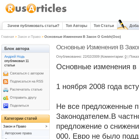
Зачем публиковать статьи?
Топ Авторы
Топ Статьи
Доба
Главная
>
Закон и Право
>
Основные Изменения В Закон О Gmbh(Ооо)
Основные Изменения В Зако
Блок автора
Андрей Нодь
Опубликованно: 22/02/2009 |Комментарии:
0
| Пока
опубликовал 11
Основные изменения в
статьи
Связаться с автором
Подписаться на RSS
1 ноября 2008 года вст
Распечатать статью
Отправить другу
Не все предложенные п
Поделиться
Законодателем.В частн
Категории статей
предложение о снижении
Закон и Право
Авторские права
000, Евро не было подд