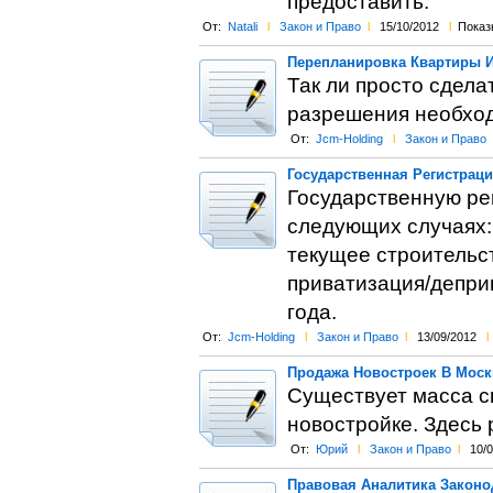
предоставить.
От:
Natali
l
Закон и Право
l
15/10/2012
l
Показы
Перепланировка Квартиры И
Так ли просто сдела
разрешения необход
От:
Jcm-Holding
l
Закон и Право
Государственная Регистрац
Государственную ре
следующих случаях:
текущее строительст
приватизация/деприв
года.
От:
Jcm-Holding
l
Закон и Право
l
13/09/2012
l
Продажа Новостроек В Москв
Существует масса с
новостройке. Здесь
От:
Юрий
l
Закон и Право
l
10/
Правовая Аналитика Законо