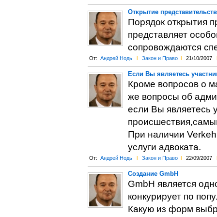
Открытие представительств
Порядок открытия п
представляет особо
сопровождаются спе
От:
Андрей Нодь
l
Закон и Право
l
21/10/2007
Если Вы являетесь участн
Кроме вопросов о м
же вопросы об адми
если Вы являетесь 
происшествия,самым
При наличии Verkehr
услуги адвоката.
От:
Андрей Нодь
l
Закон и Право
l
22/09/2007
Создание GmbH
GmbH является одн
конкурирует по попу
Какую из форм выбр