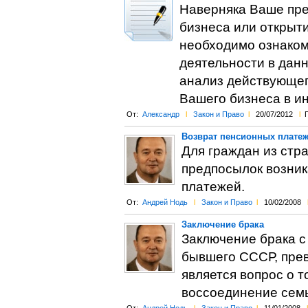
Наверняка Ваше пред
бизнеса или открыти
необходимо ознаком
деятельности в данн
анализ действующег
Вашего бизнеса в и
От:
Александр
l
Закон и Право
l
20/07/2012
l
Возврат пенсионных плате
Для граждан из стр
предпосылок возник
платежей.
От:
Андрей Нодь
l
Закон и Право
l
10/02/2008
Заключение брака
Заключение брака с
бывшего СССР, прев
является вопрос о т
воссоединение семь