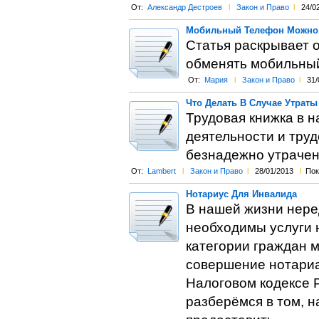
От:
Александр Дестроев
l
Закон и Право
l
24/0
Мобильный Телефон Можно
Статья раскрывает 
обменять мобильный
От:
Мария
l
Закон и Право
l
31/
Что Делать В Случае Утрат
Трудовая книжка в 
деятельности и труд
безнадежно утрачен
От:
Lambert
l
Закон и Право
l
28/01/2013
l
Пок
Нотариус Для Инвалида
В нашей жизни нере
необходимы услуги н
категории граждан 
совершение нотариа
Налоговом кодексе Р
разберёмся в том, н