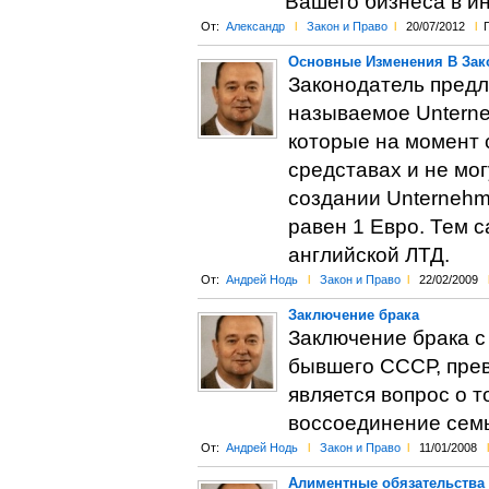
Вашего бизнеса в и
От:
Александр
l
Закон и Право
l
20/07/2012
l
Основные Изменения В Зак
Законодатель предл
называемое Unterne
которые на момент 
средставах и не мог
создании Unternehme
равен 1 Евро. Тем 
английской ЛТД.
От:
Андрей Нодь
l
Закон и Право
l
22/02/2009
Заключение брака
Заключение брака с
бывшего СССР, прев
является вопрос о т
воссоединение семь
От:
Андрей Нодь
l
Закон и Право
l
11/01/2008
l
Алиментные обязательства 