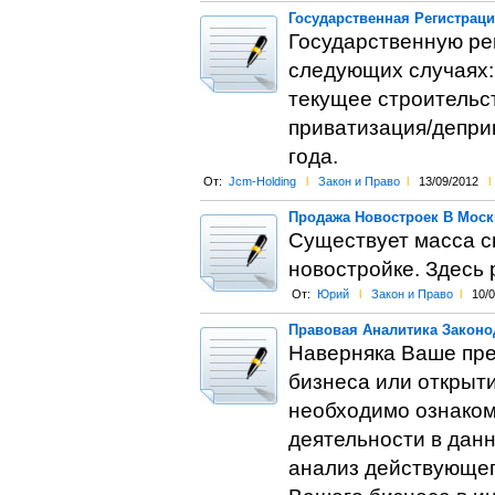
Государственная Регистрац
Государственную ре
следующих случаях:
текущее строительст
приватизация/деприв
года.
От:
Jcm-Holding
l
Закон и Право
l
13/09/2012
l
Продажа Новостроек В Москв
Существует масса с
новостройке. Здесь
От:
Юрий
l
Закон и Право
l
10/
Правовая Аналитика Законо
Наверняка Ваше пред
бизнеса или открыти
необходимо ознаком
деятельности в данн
анализ действующег