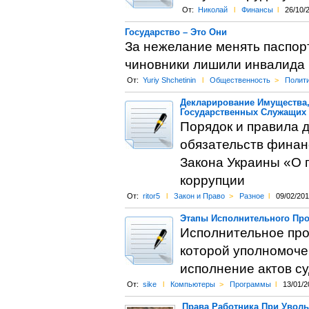
От:
Николай
l
Финансы
l
26/10/
Государство – Это Они
За нежелание менять паспорт
чиновники лишили инвалида п
От:
Yuriy Shchetinin
l
Общественность
>
Полит
Декларирование Имущества,
Государственных Служащих
Порядок и правила 
обязательств финан
Закона Украины «О 
коррупции
От:
ritor5
l
Закон и Право
>
Разное
l
09/02/20
Этапы Исполнительного Про
Исполнительное прои
которой уполномоче
исполнение актов с
От:
sike
l
Компьютеры
>
Программы
l
13/01/2
Права Работника При Увол