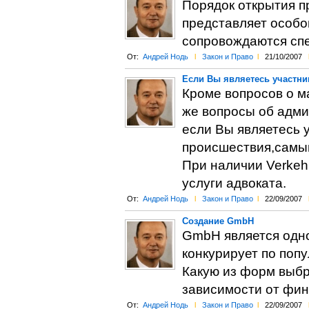
Порядок открытия п
представляет особо
сопровождаются спе
От:
Андрей Нодь
l
Закон и Право
l
21/10/2007
Если Вы являетесь участн
Кроме вопросов о м
же вопросы об адми
если Вы являетесь 
происшествия,самым
При наличии Verkehr
услуги адвоката.
От:
Андрей Нодь
l
Закон и Право
l
22/09/2007
Создание GmbH
GmbH является одн
конкурирует по попу
Какую из форм выбр
зависимости от фин
От:
Андрей Нодь
l
Закон и Право
l
22/09/2007