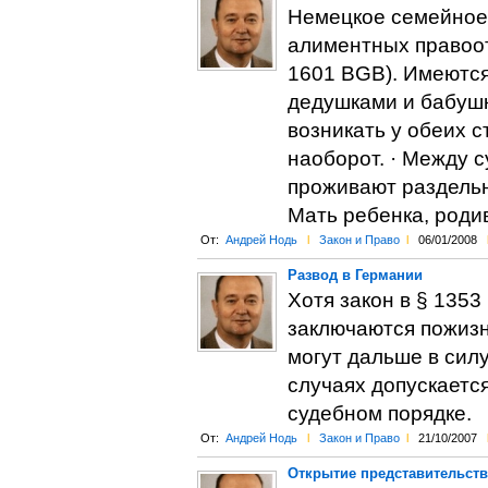
Немецкое семейное
алиментных правоот
1601 BGB). Имеются
дедушками и бабушк
возникать у обеих ст
наоборот. · Между с
проживают раздельн
Мать ребенка, роди
От:
Андрей Нодь
l
Закон и Право
l
06/01/2008
Развод в Германии
Хотя закон в § 135
заключаются пожизне
могут дальше в сил
случаях допускаетс
судебном порядке.
От:
Андрей Нодь
l
Закон и Право
l
21/10/2007
Открытие представительств