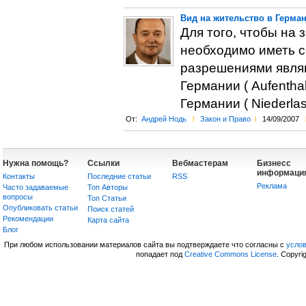
Вид на жительство в Герма
Для того, чтобы на 
необходимо иметь 
разрешениями являю
Германии ( Aufentha
Германии ( Niederlas
От:
Андрей Нодь
l
Закон и Право
l
14/09/2007
Нужна помощь?
Ссылки
Вебмастерам
Бизнесс
информаци
Контакты
Последние статьи
RSS
Реклама
Часто задаваемые
Топ Авторы
вопросы
Топ Статьи
Опубликовать статьи
Поиск статей
Рекомендации
Карта сайта
Блог
При любом использовании материалов сайта вы подтверждаете что согласны с
усло
попадает под
Creative Commons License
. Copyri