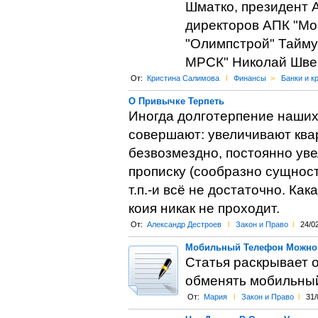
Шматко, президент 
директоров АПК "Мо
"Олимпстрой" Тайму
МРСК" Николай Шве
От:
Кристина Салимова
l
Финансы
>
Банки и к
О Привычке Терпеть
Иногда долготерпение наших 
совершают: увеличивают квар
безвозмездно, постоянно уве
прописку (сообразно сущност
т.п.-и всё не достаточно. Ка
коия никак не проходит.
От:
Александр Дестроев
l
Закон и Право
l
24/0
Мобильный Телефон Можно
Статья раскрывает 
обменять мобильный
От:
Мария
l
Закон и Право
l
31/