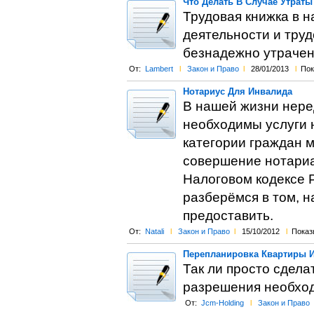
Что Делать В Случае Утрат
Трудовая книжка в 
деятельности и труд
безнадежно утрачен
От:
Lambert
l
Закон и Право
l
28/01/2013
l
Пок
Нотариус Для Инвалида
В нашей жизни нере
необходимы услуги н
категории граждан 
совершение нотариа
Налоговом кодексе Р
разберёмся в том, н
предоставить.
От:
Natali
l
Закон и Право
l
15/10/2012
l
Показы
Перепланировка Квартиры И
Так ли просто сдела
разрешения необход
От:
Jcm-Holding
l
Закон и Право