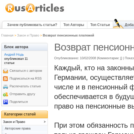
Зачем публиковать статьи?
Топ Авторы
Топ Статьи
Доба
Главная
>
Закон и Право
>
Возврат пенсионных платежей
Возврат пенсион
Блок автора
Андрей Нодь
Опубликованно: 10/02/2008 |Комментарии:
0
| Показ
опубликовал 11
статьи
Каждый, кто на законны
Связаться с автором
Германии, осуществляе
Подписаться на RSS
числе и в пенсионный 
Распечатать статью
Отправить другу
обеспечивается в будущ
Поделиться
право на пенсионные в
Категории статей
Закон и Право
При этом обязанность 
Авторские права