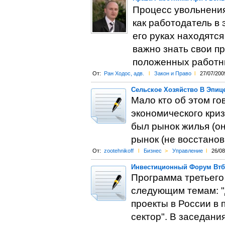
Процесс увольнения 
как работодатель в 
его руках находятс
важно знать свои пр
положенных работни
От:
Ран Ходос, адв.
l
Закон и Право
l
27/07/200
Сельское Хозяйство В Эпиц
Мало кто об этом го
экономического криз
был рынок жилья (он
рынок (не восстанов
От:
zootehnikoff
l
Бизнес
>
Управление
l
26/08
Инвестиционный Форум Втб
Программа третьего
следующим темам: "
проекты в России в 
сектор". В заседани