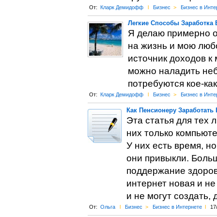
От:
Кларк Демидофф
l
Бизнес
>
Бизнес в Инте
Легкие Способы Заработка 
Я делаю примерно о
на жизнь и мою любо
источник доходов к
можно наладить неб
потребуются кое-как
От:
Кларк Демидофф
l
Бизнес
>
Бизнес в Инте
Как Пенсионеру Заработать 
Эта статья для тех 
них только компьюте
У них есть время, н
они привыкли. Боль
поддержание здоровь
интернет новая и не
и не могут создать, 
От:
Ольга
l
Бизнес
>
Бизнес в Интернете
l
17