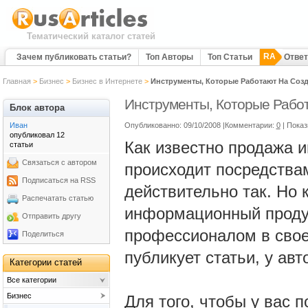
Тематический каталог статей
RA
Зачем публиковать статьи?
Топ Авторы
Топ Статьи
Отве
Главная
>
Бизнес
>
Бизнес в Интернете
>
Инструменты, Которые Работают На Созд
Инструменты, Которые Работ
Блок автора
Иван
Опубликованно: 09/10/2008 |Комментарии:
0
| Показ
опубликовал 12
Как известно продажа 
статьи
Связаться с автором
происходит посредствам
Подписаться на RSS
действительно так. Но 
Распечатать статью
информационный продук
Отправить другу
профессионалом в свое
Поделиться
публикует статьи, у авт
Категории статей
Все категории
Бизнес
Для того, чтобы у вас 