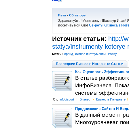
Иван
-
Об авторе:
Здравствуйте! Меня зовут Шамшур Иван! Я
посетить мой блог
Секреты бизнеса в Инт
Источник статьи:
http://
statya/instrumenty-kotorye
Метки:
бренд
,
бизнес инструменты
,
intway
Последние Бизнес в Интернете Статьи
Как Оценивать Эффективно
В статье разбирают
ИнфоБизнеса. Показ
системы эффективно
От:
infobisport
l
Бизнес
>
Бизнес в Интернете
l
Продвижение Сайтов И Виды
В данный момент рас
Многоуровневая пои