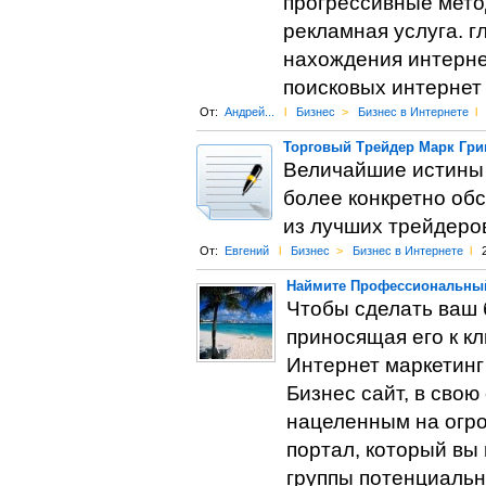
прогрессивные мето
рекламная услуга. г
нахождения интернет
поисковых интернет
От:
Андрей...
l
Бизнес
>
Бизнес в Интернете
l
Торговый Трейдер Марк Гри
Величайшие истины с
более конкретно об
из лучших трейдеров
От:
Евгений
l
Бизнес
>
Бизнес в Интернете
l
Наймите Профессиональный
Чтобы сделать ваш 
приносящая его к к
Интернет маркетинг
Бизнес сайт, в свою
нацеленным на огро
портал, который вы
группы потенциальн