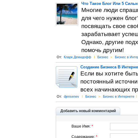
Что Такое Блог Или 5 Силь
Многие люди спрашив
для чего нужен блог
посвящать свое сво
зарабатывает успеш
Однако, другие подх
помочь другим!
От:
Кларк Демидофф
l
Бизнес
>
Бизнес в Инте
Создание Бизнеса В Интерне
Если вы хотите быт
постоянный источник
всех начинающих п
От:
djensenev
l
Бизнес
>
Бизнес в Интернете
l
Добавить новый комментарий
Ваше Имя:
*
Содержание:
*