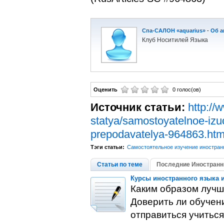
Спа-САЛОН «aquarius»
-
Об а
Клуб Носитилей Языка
Оценить
0 голос(ов)
Источник статьи:
http://
statya/samostoyatelnoe-izu
prepodavatelya-964863.htm
Тэги статьи:
Самостоятельное изучение иностран
Статьи по теме
Последние Иностранн
Курсы иностранного языка
Каким образом лучш
Доверить ли обучен
отправиться учиться