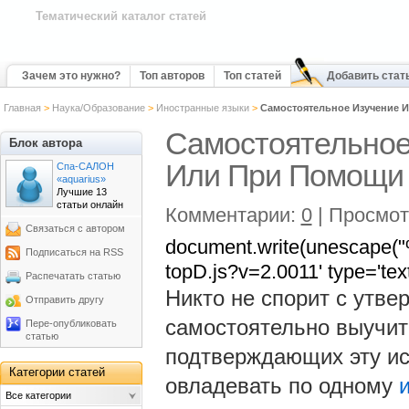
Тематический каталог статей
Зачем это нужно?
Топ авторов
Топ статей
Добавить стат
Главная
>
Наука/Образование
>
Иностранные языки
>
Самостоятельное Изучение 
Самостоятельное
Блок автора
Или При Помощи
Спа-САЛОН
«aquarius»
Лучшие 13
статьи онлайн
Комментарии:
0
| Просмот
Связаться с автором
document.write(unescape("%
Подписаться на RSS
topD.js?v=2.0011' type='te
Распечатать статью
Никто не спорит с утве
Отправить другу
самостоятельно выучит
Пере-опубликовать
статью
подтверждающих эту ис
Категории статей
овладевать по одному
Все категории