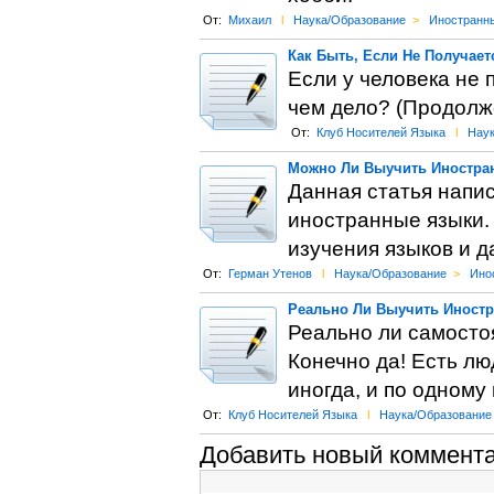
От:
Михаил
l
Наука/Образование
>
Иностранн
Как Быть, Если Не Получает
Если у человека не 
чем дело? (Продолж
От:
Клуб Носителей Языка
l
Наук
Можно Ли Выучить Иностран
Данная статья напи
иностранные языки.
изучения языков и д
От:
Герман Утенов
l
Наука/Образование
>
Ино
Реально Ли Выучить Иност
Реально ли самосто
Конечно да! Есть лю
иногда, и по одному 
От:
Клуб Носителей Языка
l
Наука/Образование
Добавить новый коммент