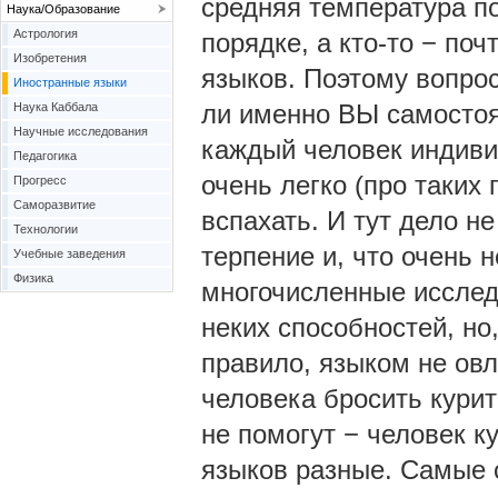
средняя температура по 
Наука/Образование
Астрология
порядке, а кто-то − поч
Изобретения
языков. Поэтому вопро
Иностранные языки
ли именно ВЫ самостоя
Наука Каббала
Научные исследования
каждый человек индиви
Педагогика
очень легко (про таких 
Прогресс
Саморазвитие
вспахать. И тут дело не
Технологии
терпение и, что очень 
Учебные заведения
Физика
многочисленные исслед
неких способностей, но,
правило, языком не овл
человека бросить курит
не помогут − человек к
языков разные. Самые 