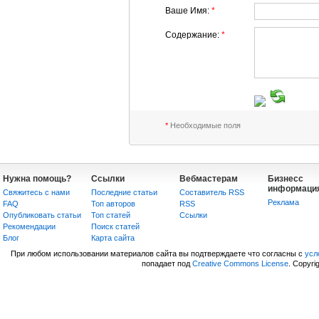
Ваше Имя:
*
Содержание:
*
*
Необходимые поля
Нужна помощь?
Ссылки
Вебмастерам
Бизнесс
информаци
Свяжитесь с нами
Последние статьи
Составитель RSS
Реклама
FAQ
Топ авторов
RSS
Опубликовать статьи
Топ статей
Сcылки
Рекомендации
Поиск статей
Блог
Карта сайта
При любом использовании материалов сайта вы подтверждаете что согласны с
усл
попадает под
Creative Commons License
. Copyri