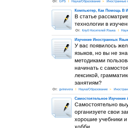
От:
GPS
l
Наука/Образование
>
Иностранные 
Компьютер, Как Помощь В И
В статье рассматри
технологии в изучен
От:
Клуб Носителей Языка
l
Наук
Изучение Иностранных Язы
У вас появилось же
языков, но вы не зн
методиками пользов
начинать с самосто
лексикой, грамматик
занятиям?
От:
gvinevera
l
Наука/Образование
>
Иностран
Самостоятельное Изучение 
Самостоятельно выу
организуете свои з
хорошие учебники и 
хобби.