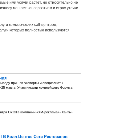
мые ими услуги растет, но относительно не
изнесу мешает консерватизм и страх утечки
луги коммерческих call-центров,
слуги которых полностью используются
ния
 выводу пришли эксперты и специалисты
4-25 марта. Участниками крупнейшего Форума
нтра Oktell в компании «ХМ-реклама» (Ханты-
 В Колл-Центре Сети Ресторанов