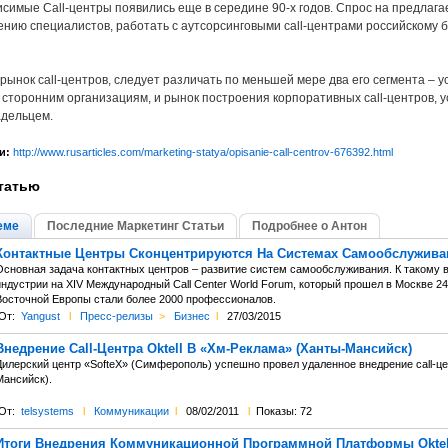
симые Call-центры появились еще в середине 90-х годов. Спрос на предлагае
ению специалистов, работать с аутсорсинговыми call-центрами российскому б
ынок call-центров, следует различать по меньшей мере два его сегмента – ус
сторонним организациям, и рынок построения корпоративных call-центров, у
дельцем.
и:
http://www.rusarticles.com/marketing-statya/opisanie-call-centrov-676392.html
татью
еме
Последние Маркетинг Статьи
Подробнее о Антон
Контактные Центры Сконцентрируются На Системах Самообслужива
Основная задача контактных центров – развитие систем самообслуживания. К такому
индустрии на XIV Международный Call Center World Forum, который прошел в Москве 2
Восточной Европы стали более 2000 профессионалов.
От:
Yangust
l
Пресс-релизы
>
Бизнес
l
27/03/2015
Внедрение Call-Центра Oktell В «Хм-Реклама» (Ханты-Мансийск)
Дилерский центр «SofteX» (Симферополь) успешно провел удаленное внедрение call-це
Мансийск).
От:
telsystems
l
Коммуникации
l
08/02/2011
l
Показы: 72
Итоги Внедрения Коммуникационной Программной Платформы Oktell