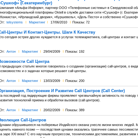
«Сушкоф» (Г.екатеринбург)
Компания «Альфа-Информ», партнер ООО «Телефонные системы» в Свердловской обла
многофункциональной платформы Oktell в службе доставки сети «Сушкоф» (г. Екатерин
«Конкиста», «Ирландский дворик», «Куршевель», «Дель Песто» и собственно «Сушкоф»
От:
telsystems
l
Маркетинг
l
17/06/2010
l
Показы: 72
Call-Центры И Контакт-Центры. Шаги К Качеству
то сегодня острее других нуждается в услугах телемаркетинга, саll-центрах и контакт 
От:
Антон
l
Маркетинг
l
29/04/2009
l
Показы: 192
Возможности Call Центра
 предыдущих статьях многое говорилось о создании (организации) call-центров, о вида
озможностях и о задачах которые решают call-центры.
От:
Антон
l
Маркетинг
l
13/03/2009
l
Показы: 200
Организация, Построение И Развитие Call Центров (Call Center)
За последний год лидирующие фирмы проявляют чрезвычайную активность по поводу 
азвития технологий приема и обработки вызовов (call центров).
От:
Антон
l
Маркетинг
l
20/02/2009
l
Показы: 389
Эволюция Call-Центров
Цунами обрушившееся на побережье Индийского океана унесло жизни многих людей. 
оценить намного позже — последствия цунами оказались трагичнее самых пессимистич
на заре XXI века? С его научным прогрессом, техническими достижениями, развитием 