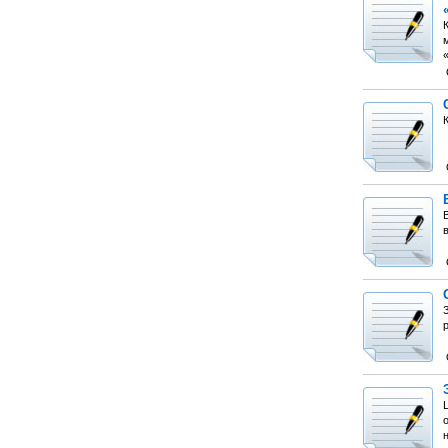
К
В
в
р