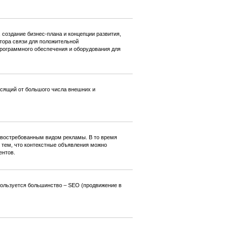
 создание бизнес-плана и концепции развития,
тора связи для положительной
программного обеспечения и оборудования для
висящий от большого числа внешних и
 востребованным видом рекламы. В то время
с тем, что контекстные объявления можно
ентов.
пользуется большинство – SEO (продвижение в