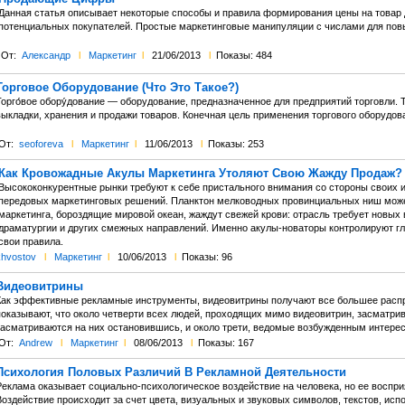
Данная статья описывает некоторые способы и правила формирования цены на товар 
потенциальных покупателей. Простые маркетинговые манипуляции с числами для пов
От:
Александр
l
Маркетинг
l
21/06/2013
l
Показы: 484
Торговое Оборудование (Что Это Такое?)
Торго́вое обору́дование — оборудование, предназначенное для предприятий торговли. 
выкладки, хранения и продажи товаров. Конечная цель применения торгового оборудов
От:
seoforeva
l
Маркетинг
l
11/06/2013
l
Показы: 253
Как Кровожадные Акулы Маркетинга Утоляют Свою Жажду Продаж?
Высококонкурентные рынки требуют к себе пристального внимания со стороны своих и
передовых маркетинговых решений. Планктон мелководных провинциальных ниш может
маркетинга, бороздящие мировой океан, жаждут свежей крови: отрасль требует новых
драматургии и других смежных направлений. Именно акулы-новаторы контролируют гл
свои правила.
khvostov
l
Маркетинг
l
10/06/2013
l
Показы: 96
Видеовитрины
Как эффективные рекламные инструменты, видеовитрины получают все большее распр
показывают, что около четверти всех людей, проходящих мимо видеовитрин, засматрива
засматриваются на них остановившись, и около трети, ведомые возбужденным интере
От:
Andrew
l
Маркетинг
l
08/06/2013
l
Показы: 167
Психология Половых Различий В Рекламной Деятельности
Реклама оказывает социально-психологическое воздействие на человека, но ее воспр
оздействие происходит за счет цвета, визуальных и звуковых символов, текстов, исп