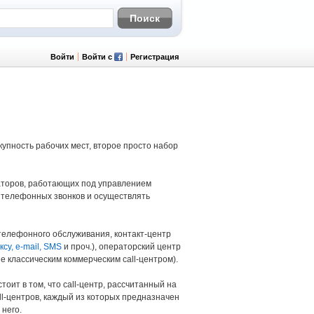
Войти
Войти с
Регистрация
купность рабочих мест, второе просто набор
раторов, работающих под управлением
 телефонных звонков и осуществлять
р телефонного обслуживания, контакт-центр
су, e-mail, SMS
и проч.), операторский центр
е классическим коммерческим call-центром).
оит в том, что саll-центр, рассчитанный на
ll-центров, каждый из которых предназначен
 него.