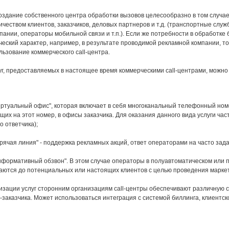
создание собственного центра обработки вызовов целесообразно в том случа
ичеством клиентов, заказчиков, деловых партнеров и т.д. (транспортные слу
пании, операторы мобильной связи и т.п.). Если же потребности в обработк
ческий характер, например, в результате проводимой рекламной компании, 
льзование коммерческого call-центра.
уг, предоставляемых в настоящее время коммерческими саll-центрами, можно
виртуальный офис", которая включает в себя многоканальный телефонный ном
их на этот номер, в офисы заказчика. Для оказания данного вида услуги час
о ответчика);
орячая линия" - поддержка рекламных акций, ответ операторами на часто за
информативный обзвон". В этом случае операторы в полуавтоматическом или
аются до потенциальных или настоящих клиентов с целью проведения марке
изации услуг сторонним организациям call-центры обеспечивают различную 
-заказчика. Может использоваться интеграция с системой биллинга, клиентск