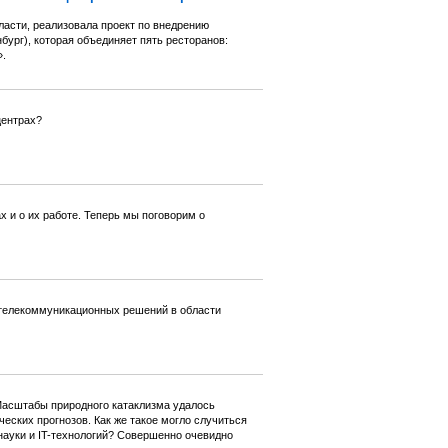
сти, реализовала проект по внедрению
бург), которая объединяет пять ресторанов:
.
центрах?
х и о их работе. Теперь мы поговорим о
телекоммуникационных решений в области
Масштабы природного катаклизма удалось
еских прогнозов. Как же такое могло случиться
науки и IT-технологий? Совершенно очевидно