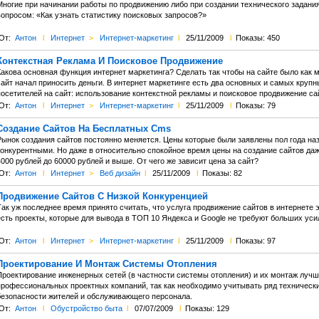
Многие при начинании работы по продвижению либо при создании технического задания
вопросом: «Как узнать статистику поисковых запросов?»
От:
Антон
l
Интернет
>
Интернет-маркетинг
l
25/11/2009
l
Показы: 450
Контекстная Реклама И Поисковое Продвижение
Какова основная функция интернет маркетинга? Сделать так чтобы на сайте было как
сайт начал приносить деньги. В интернет маркетинге есть два основных и самых круп
посетителей на сайт: использование контекстной рекламы и поисковое продвижение са
От:
Антон
l
Интернет
>
Интернет-маркетинг
l
25/11/2009
l
Показы: 79
Создание Сайтов На Бесплатных Cms
Рынок создания сайтов постоянно меняется. Цены которые были заявлены пол года наз
конкурентными. Но даже в относительно спокойное время цены на создание сайтов да
000 рублей до 60000 рублей и выше. От чего же зависит цена за сайт?
От:
Антон
l
Интернет
>
Веб дизайн
l
25/11/2009
l
Показы: 82
Продвижение Сайтов С Низкой Конкуренцией
ак уж последнее время принято считать, что услуга продвижение сайтов в интернете э
есть проекты, которые для вывода в ТОП 10 Яндекса и Google не требуют больших уси
От:
Антон
l
Интернет
>
Интернет-маркетинг
l
25/11/2009
l
Показы: 97
Проектирование И Монтаж Системы Отопления
Проектирование инженерных сетей (в частности системы отопления) и их монтаж лу
профессиональных проектных компаний, так как необходимо учитывать ряд технически
безопасности жителей и обслуживающего персонала.
От:
Антон
l
Обустройство быта
l
07/07/2009
l
Показы: 129