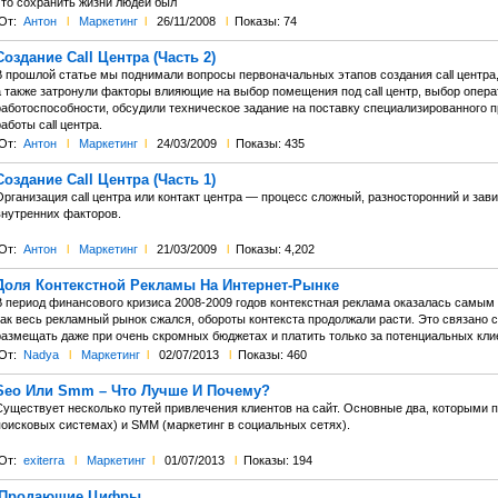
что сохранить жизни людей был
От:
Антон
l
Маркетинг
l
26/11/2008
l
Показы: 74
Создание Call Центра (Часть 2)
В прошлой статье мы поднимали вопросы первоначальных этапов создания call центра,
а также затронули факторы влияющие на выбор помещения под call центр, выбор опера
работоспособности, обсудили техническое задание на поставку специализированного 
аботы call центра.
От:
Антон
l
Маркетинг
l
24/03/2009
l
Показы: 435
Создание Call Центра (Часть 1)
Организация call центра или контакт центра — процесс сложный, разносторонний и за
внутренних факторов.
От:
Антон
l
Маркетинг
l
21/03/2009
l
Показы: 4,202
Доля Контекстной Рекламы На Интернет-Рынке
В период финансового кризиса 2008-2009 годов контекстная реклама оказалась самым
как весь рекламный рынок сжался, обороты контекста продолжали расти. Это связано 
размещать даже при очень скромных бюджетах и платить только за потенциальных кли
От:
Nadya
l
Маркетинг
l
02/07/2013
l
Показы: 460
Seo Или Smm – Что Лучше И Почему?
Существует несколько путей привлечения клиентов на сайт. Основные два, которыми 
поисковых системах) и SMM (маркетинг в социальных сетях).
От:
exiterra
l
Маркетинг
l
01/07/2013
l
Показы: 194
Продающие Цифры