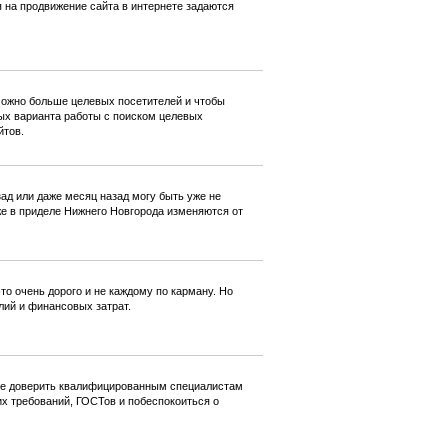
 на продвижение сайта в интернете задаются
 можно больше целевых посетителей и чтобы
ных варианта работы с поиском целевых
йтов.
ад или даже месяц назад могу быть уже не
же в приделе Нижнего Новгорода изменяются от
то очень дорого и не каждому по карману. Но
лий и финансовых затрат.
чше доверить квалифицированным специалистам
х требований, ГОСТов и побеспокоиться о