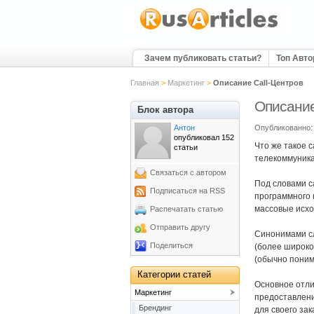
Зачем публиковать статьи?
Топ Авт
Главная
>
Маркетинг
>
Описание Call-Центров
Описание
Блок автора
Антон
Опубликованно: 
опубликовал 152
Что же такое c
статьи
телекоммуника
Связаться с автором
Под словами c
Подписаться на RSS
программного 
массовые исхо
Распечатать статью
Отправить другу
Синонимами сло
Поделиться
(более широко
(обычно поним
Категории статей
Основное отлич
Маркетинг
предоставлени
Брендинг
для своего зак