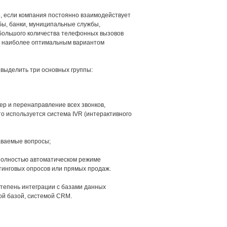
е, если компания постоянно взаимодействует
жбы, банки, муниципальные службы,
е большого количества телефонных вызовов
то наиболее оптимальным вариантом
 выделить три основных группы:
ер и перенаправление всех звонков,
то используется система IVR (интерактивного
даваемые вопросы;
 полностью автоматическом режиме
тинговых опросов или прямых продаж.
степень интеграции с базами данных
ой базой, системой CRM.