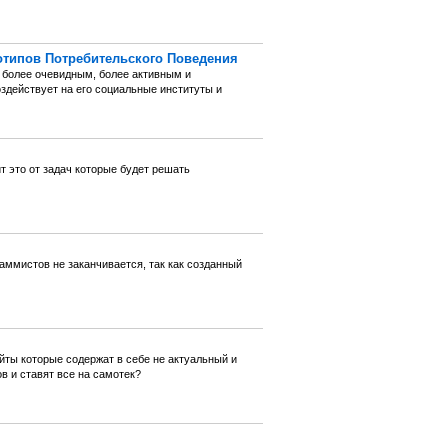
типов Потребительского Поведения
 более очевидным, более активным и
здействует на его социальные институты и
т это от задач которые будет решать
аммистов не заканчивается, так как созданный
йты которые содержат в себе не актуальный и
 и ставят все на самотек?