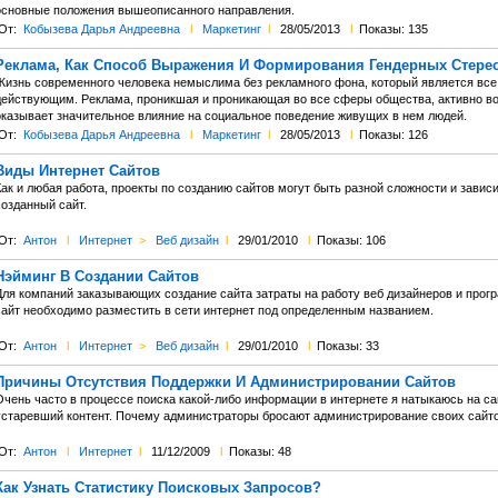
основные положения вышеописанного направления.
От:
Кобызева Дарья Андреевна
l
Маркетинг
l
28/05/2013
l
Показы: 135
Реклама, Как Способ Выражения И Формирования Гендерных Стерео
Жизнь современного человека немыслима без рекламного фона, который является все
действующим. Реклама, проникшая и проникающая во все сферы общества, активно во
оказывает значительное влияние на социальное поведение живущих в нем людей.
От:
Кобызева Дарья Андреевна
l
Маркетинг
l
28/05/2013
l
Показы: 126
Виды Интернет Сайтов
ак и любая работа, проекты по созданию сайтов могут быть разной сложности и зависи
созданный сайт.
От:
Антон
l
Интернет
>
Веб дизайн
l
29/01/2010
l
Показы: 106
Нэйминг В Создании Сайтов
Для компаний заказывающих создание сайта затраты на работу веб дизайнеров и прогр
сайт необходимо разместить в сети интернет под определенным названием.
От:
Антон
l
Интернет
>
Веб дизайн
l
29/01/2010
l
Показы: 33
Причины Отсутствия Поддержки И Администрировании Сайтов
Очень часто в процессе поиска какой-либо информации в интернете я натыкаюсь на са
устаревший контент. Почему администраторы бросают администрирование своих сайтов
От:
Антон
l
Интернет
l
11/12/2009
l
Показы: 48
Как Узнать Статистику Поисковых Запросов?