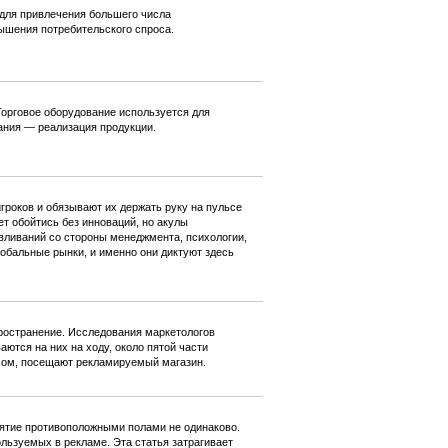
для привлечения большего числа
ышения потребительского спроса.
Торговое оборудование используется для
ания — реализация продукции.
гроков и обязывают их держать руку на пульсе
 обойтись без инноваций, но акулы
 вливаний со стороны менеджмента, психологии,
обальные рынки, и именно они диктуют здесь
остранение. Исследования маркетологов
ются на них на ходу, около пятой части
сом, посещают рекламируемый магазин.
иятие противоположными полами не одинаково.
ользуемых в рекламе. Эта статья затрагивает