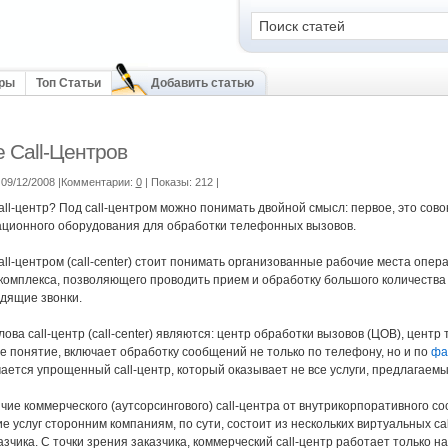
оры
Топ Статьи
Добавить статью
 Call-Центров
09/12/2008 |Комментарии:
0
| Показы: 212
|
all-центр? Под call-центром можно понимать двойной смысл: первое, это сово
ционного оборудования для обработки телефонных вызовов.
all-центром (сall-center) стоит понимать организованные рабочие места опе
комплекса, позволяющего проводить прием и обработку большого количества
дящие звонки.
ва call-центр (сall-center) являются: центр обработки вызовов (ЦОВ), цент
е понятие, включает обработку сообщений не только по телефону, но и по
фак
ается упрощенный call-центр, который оказывает не все услуги, предлагаемы
ие коммерческого (аутсорсингового) саll-центра от внутрикорпоративного сост
е услуг сторонним компаниям, по сути, состоит из нескольких виртуальных са
азчика. С точки зрения заказчика, коммерческий саll-центр работает только на