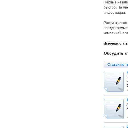
Первые незави
быстро. По мн
информации.
Рассматривая р
предлагаемые 
компанией-вла
Источник стать
Обсудить с
Статьи по т