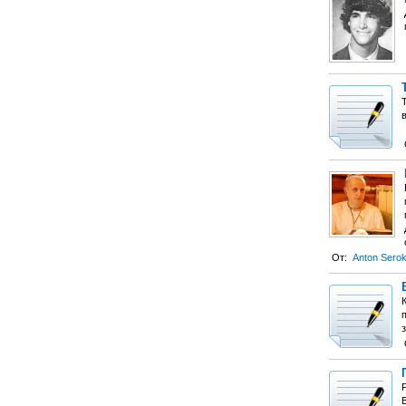
От:
Anton Sero
В