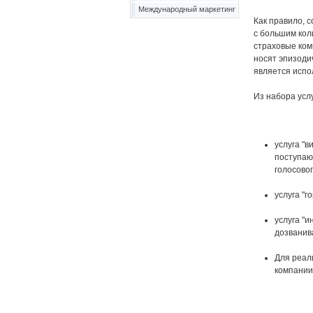
Международный маркетинг
Как правило, 
с большим кол
страховые ком
носят эпизоди
является испо
Из набора усл
услуга "
поступающ
голосовог
услуга "г
услуга "
дозванив
Для реал
компании