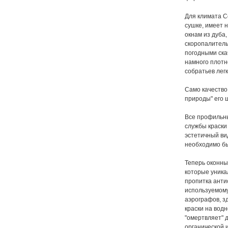
Для климата С
сушке, имеет 
окнам из дуба
скоропалитель
погодными ска
намного плотн
собратьев легк
Само качество
природы" его 
Все профильны
службы краски
эстетичный ви
необходимо бы
Теперь оконны
которые уника
пропитка анти
используемому
аэpoграфов, з
краски на вод
"омертвляет" 
органической и