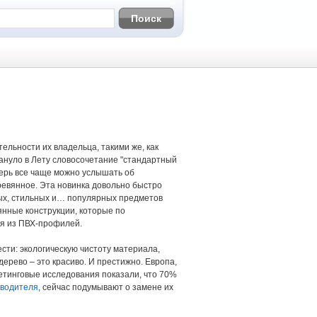
ельности их владельца, такими же, как
кануло в Лету словосочетание "стандартный
перь все чаще можно услышать об
ревянное. Эта новинка довольно быстро
ных, стильных и… популярных предметов
янные конструкции, которые по
ия из ПВХ-профилей.
ти: экологическую чистоту материала,
дерево – это красиво. И престижно. Европа,
етинговые исследования показали, что 70%
зводителя
, сейчас подумывают о замене их