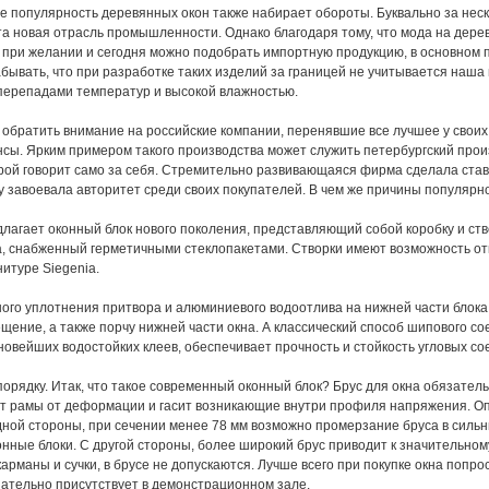
е популярность деревянных окон также набирает обороты. Буквально за неско
та новая отрасль промышленности. Однако благодаря тому, что мода на дере
, при желании и сегодня можно подобрать импортную продукцию, в основном 
абывать, что при разработке таких изделий за границей не учитывается наша
ерепадами температур и высокой влажностью.
 обратить внимание на российские компании, перенявшие все лучшее у свои
сы. Ярким примером такого производства может служить петербургский произ
рой говорит само за себя. Стремительно развивающаяся фирма сделала ставк
у завоевала авторитет среди своих покупателей. В чем же причины популярн
лагает оконный блок нового поколения, представляющий собой коробку и ст
а, снабженный герметичными стеклопакетами. Створки имеют возможность от
итуре Siegenia.
ого уплотнения притвора и алюминиевого водоотлива на нижней части блока
щение, а также порчу нижней части окна. А классический способ шипового сое
овейших водостойких клеев, обеспечивает прочность и стойкость угловых со
орядку. Итак, что такое современный оконный блок? Брус для окна обязательн
 рамы от деформации и гасит возникающие внутри профиля напряжения. Оп
одной стороны, при сечении менее 78 мм возможно промерзание бруса в сильн
нные блоки. С другой стороны, более широкий брус приводит к значительном
арманы и сучки, в брусе не допускаются. Лучше всего при покупке окна попро
ательно присутствует в демонстрационном зале.