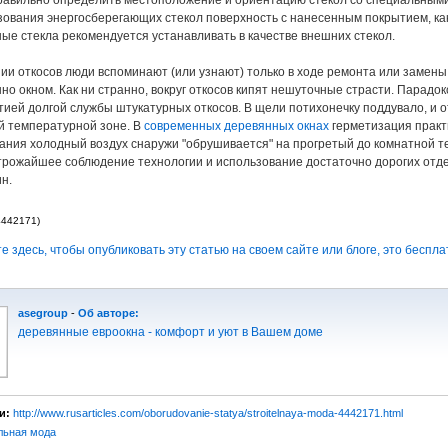
равильно определить местоположение и ориентацию стекол со специальными 
зования энергосберегающих стекол поверхность с нанесенным покрытием, как
е стекла рекомендуется устанавливать в качестве внешних стекол.
ии откосов люди вспоминают (или узнают) только в ходе ремонта или замены о
о окном. Как ни странно, вокруг откосов кипят нешуточные страсти. Парадок
тией долгой службы штукатурных откосов. В щели потихонечку поддувало, и 
 температурной зоне. В
современных деревянных окнах
герметизация практи
ания холодный воздух снаружи "обрушивается" на прогретый до комнатной те
рожайшее соблюдение технологии и использование достаточно дорогих отд
н.
4442171)
 здесь, чтобы опубликовать эту статью на своем сайте или блоге, это беспла
asegroup
-
Об авторе:
деревянные евроокна - комфорт и уют в Вашем доме
и:
http://www.rusarticles.com/oborudovanie-statya/stroitelnaya-moda-4442171.html
льная мода