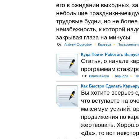
его в ожидании выходных, за
небольшие праздники-междус
трудовые будни, но не более
неизбежность, к которой над
закрывая глаза на минусы
От:
Andrew Ogorodov
l
Карьера
>
Построение 
Куда Пойти Работать Выпус
Статья, о начале ка
программам стажиров
От:
Bamovskaya
l
Карьера
>
По
Как Быстро Сделать Карьеру
Вы хотите всерьез с
что вступаете на оч
максимум усилий, вр
продвижения по карь
жертвовать. Хорошо 
«Да», то вот некото