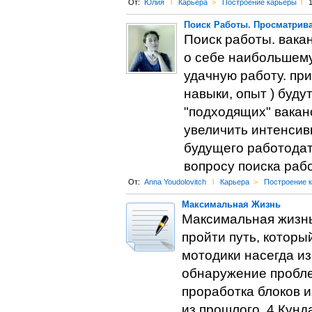
От:
Юлия
l
Карьера
>
Построение карьеры
l
1
Поиск Работы. Просматрив
Поиск работы. вака
о себе наибольшему
удачную работу. пр
навыки, опыт ) буду
"подходящих" вакан
увеличить интенсив
будущего работодат
вопросу поиска раб
От:
Anna Youdolovitch
l
Карьера
>
Построение 
Максимальная Жизнь
Максимальная жизнь
пройти путь, которы
мотодики насегда из
обнаружение проблем
проработка блоков и
из прошлого. 4.Кунд