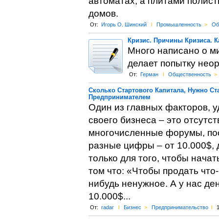
автоматах, а плитами полис
домов.
От:
Игорь О. Шинский
l
Промышленность
>
Об
Кризис. Причины Кризиса. К
Много написано о ми
делает попытку нео
От:
Герман
l
Общественность
>
Сколько Стартового Капитала, Нужно Ст
Предпринимателем
Один из главных факторов, 
своего бизнеса – это отсутст
многочисленные форумы, пос
разные цифры – от 10.000$, 
только для того, чтобы нача
том что: «Чтобы продать что
нибудь ненужное. А у нас де
10.000$...
От:
radar
l
Бизнес
>
Предпринимательство
l
1