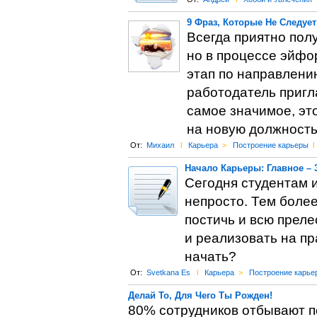
9 Фраз, Которые Не Следуе
Всегда приятно пол
но в процессе эйфор
этап по направлени
работодатель пригл
самое значимое, эт
на новую должность
От:
Михаил
l
Карьера
>
Построение карьеры
l
Начало Карьеры: Главное – З
Сегодня студентам 
непросто. Тем боле
постичь и всю преле
и реализовать на пр
начать?
От:
Svetkana Es
l
Карьера
>
Построение карье
Делай То, Для Чего Ты Рожден!
80% сотрудников отбывают п