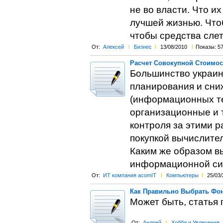
не во власти. Что и
лучшей жизнью. Чтоб
чтобы средства слета
От:
Алексей
l
Бизнес
l
13/08/2010
l
Показы: 5
Расчет Совокупной Стоимос
Большинство украин
планирования и сни
(информационных те
организационные и 
контроля за этими 
покупкой вычислител
Каким же образом в
информационной с
От:
ИТ компания acomIT
l
Компьютеры
l
25/03/
Как Правильно Выбрать Фо
Может быть, статья
От:
Андрей
l
Хобби и Увлечения