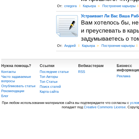
От:
cnegora
l
Карьера
>
Построение карьеры
l
Устраивает Ли Вас Ваша Раб
Вам хотелось бы, не
и преуспевать в кар
задумываетесь о том
От:
Андрей
l
Карьера
>
Построение карьеры
l
Нужна помощь?
Ссылки
Вебмастерам
Бизнесс
информаци
Контакты
Последние статьи
RSS
Реклама
Часто задаваемые
Топ Авторы
вопросы
Топ Статьи
Опубликовать статьи
Поиск статей
Рекомендации
Карта сайта
Блог
При любом использовании материалов сайта вы подтверждаете что согласны с
усло
попадает под
Creative Commons License
. Copyri