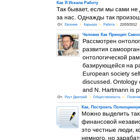
Как Я Искала Работу
Так бывает, если мы сами не
за нас. Однажды так произош
От:
Евгения
l
Карьера
>
Работа
l
22/03/2012
Человек Как Принцип Само
Рассмотрен онтолог
развития самоорган
онтологической рам
базирующейся на раб
European society sel
discussed. Ontology o
and N. Hartmann is p
От:
Реут Дмитрий
l
Общественность
>
Полити
Как, Построить Полноценную
Можно выделить так
финансовой независ
это честные люди, к
немного, но зараба