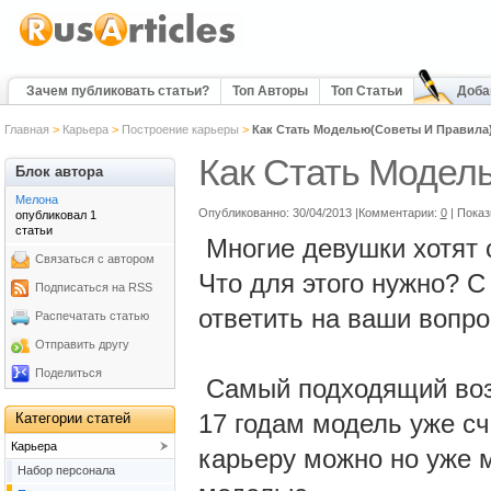
Зачем публиковать статьи?
Топ Авторы
Топ Статьи
Доба
Главная
>
Карьера
>
Построение карьеры
>
Как Стать Моделью(Советы И Правила
Как Стать Модел
Блок автора
Мелона
Опубликованно: 30/04/2013 |Комментарии:
0
| Пока
опубликовал 1
статьи
Многие девушки хотят с
Связаться с автором
Что для этого нужно? С
Подписаться на RSS
ответить на ваши вопр
Распечатать статью
Отправить другу
Поделиться
Самый подходящий возр
17 годам модель уже сч
Категории статей
Карьера
карьеру можно но уже 
Набор персонала