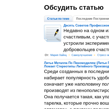
Обсудить статью
Статьи по теме
Последние Построени
Десять Советов Профессион
Недавно на одном из
счастливым, с учас
устроили экспериме
добровольцев счаст
От:
Мария Хайнц
l
Самоулучшение
>
Стресс-
Литье Металла По Пеномоделям (Литье 
Ломает Стереотипы Литейного Производ
Среди созданных в последни
набирает популярность удобн
означает уже наполовину пол
производят из пенополистир
Она получается такая, как уп
тарелка, которые прочно во