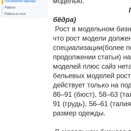
моделью.
Построение карьеры
Работа
Параметры мо
Работа в сети
бёдра)
Рост в модельном бизне
что рост модели должен
специализации(более п
продолжении статьи) н
моделей плюс сайз нета
бельевых моделей рост 
действует только на п
86–91 (бюст), 58–63 (та
91 (грудь), 56–61 (тали
размер одежды.
Волос