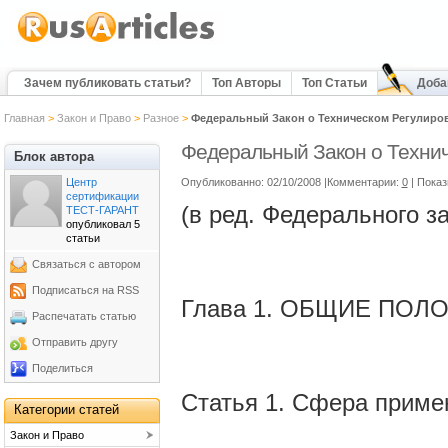
Зачем публиковать статьи?
Топ Авторы
Топ Статьи
Доба
Главная
>
Закон и Право
>
Разное
>
Федеральный Закон о Техническом Регулиро
Федеральный Закон о Техни
Блок автора
Центр
Опубликованно: 02/10/2008 |Комментарии:
0
| Пока
сертификации
(в ред. Федерального за
ТЕСТ-ГАРАНТ
опубликовал 5
статьи
Связаться с автором
Подписаться на RSS
Глава 1. ОБЩИЕ ПОЛ
Распечатать статью
Отправить другу
Поделиться
Статья 1. Сфера приме
Категории статей
Закон и Право