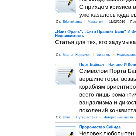
С прихдом кризиса 
уже казалось куда е
От:
Brig-reklama
l
Маркетинг
l
11/02/2010
l
Пок
„Найт Франк“, „Сити Прайвит Банк“ И В
Недвижимость
Статья для тех, кто задумыв
От:
Мартин Неделчев
l
Финансы
>
Недвижимос
Порт Байкал – Начало И Кон
Символом Порта Бай
вершине горы, возв
кораблям ориентиром
всего лишь романти
вандализма и дикос
поколений конквист
От:
timur
l
Путешествия
>
Интересные места
l
Пророчество Сейида
Человек любопытен п