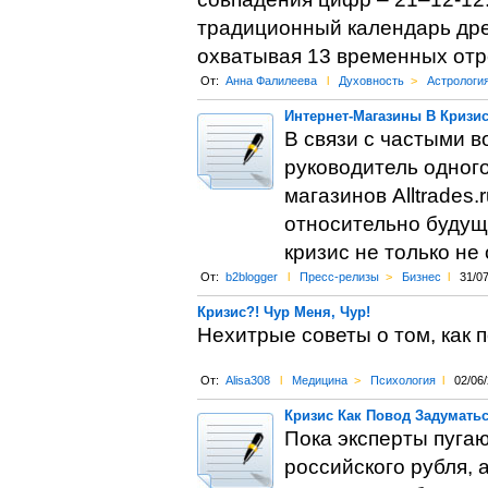
традиционный календарь дре
охватывая 13 временных отре
От:
Анна Фалилеева
l
Духовность
>
Астрологи
Интернет-Магазины В Кризи
В связи с частыми в
руководитель одног
магазинов Alltrades
относительно будуще
кризис не только не
От:
b2blogger
l
Пресс-релизы
>
Бизнес
l
31/0
Кризис?! Чур Меня, Чур!
Нехитрые советы о том, как 
От:
Alisa308
l
Медицина
>
Психология
l
02/06
Кризис Как Повод Задумать
Пока эксперты пуга
российского рубля, 