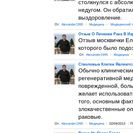
столкнулся с абсол
недугом. Он обратил
выздоровление.
От:
Alexander1995
l
Медицина
>
Медицинский 
Отзыв О Лечении Рака В Из
Отзыв москвички Еле
которого было подоз
От:
Alexander1995
l
Медицина
>
Стволовые Клетки Являютс
Обычно клинические
регенеративной мед
поврежденной, больн
желает использоват
того, основным фак
злокачественные опу
раковые.
От:
Alexander1995
l
Медицина
l
02/04/2013
l
П