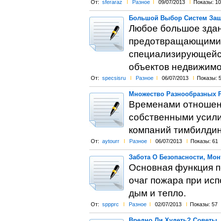
От:
sferaraz
l
Разное
l
09/07/2013
l
Показы: 10
Большой Выбор Систем Защ
Любое большое здан
предотвращающими н
специализирующейся
объектов недвижимо
От:
specsisru
l
Разное
l
06/07/2013
l
Показы: 
Множество Разнообразных 
Временами отношени
собственными усили
компаний тимбилдин
От:
aytourr
l
Разное
l
06/07/2013
l
Показы: 61
Забота О Безопасности, Мо
Основная функция п
очаг пожара при ис
дым и тепло.
От:
sppprc
l
Разное
l
02/07/2013
l
Показы: 57
Вредно Ли Худеть? Советы