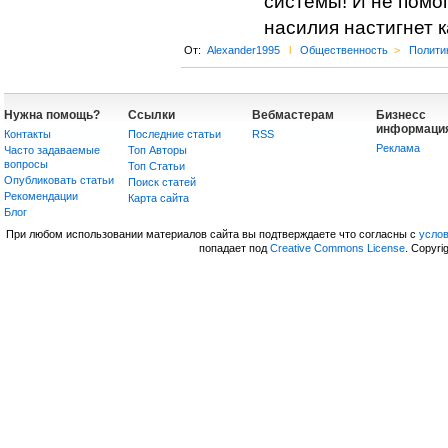
системы! И не помо
насилия настигнет 
От:
Alexander1995
l
Общественность
>
Полити
Нужна помощь?
Ссылки
Вебмастерам
Бизнесс
информаци
Контакты
Последние статьи
RSS
Реклама
Часто задаваемые
Топ Авторы
вопросы
Топ Статьи
Опубликовать статьи
Поиск статей
Рекомендации
Карта сайта
Блог
При любом использовании материалов сайта вы подтверждаете что согласны с
усло
попадает под
Creative Commons License
. Copyri