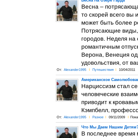
Весна На Озере Гарда
Весна – потрясающа
то скорей всего вы 
может быть более р
Потрясающие виды, 
городов. Неделя на
романтичным отпуск
Верона, Венеция од
удовольствия, от ва
От:
Alexander1995
l
Путешествия
l
10/04/2011
Американское Самолюбован
Нарциссизм стал се
человеческие взаим
приводит к кровавым
Кэмпбелл, профессо
От:
Alexander1995
l
Разное
l
09/11/2009
l
Пока
Что Мы Даем Нашим Детям
В последнее время