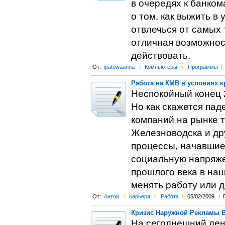
в очередях к банко
о том, как выжить в
отвлечься от самых 
отличная возможнос
действовать.
От:
ipatowaanna
l
Компьютеры
>
Программы
l
Работа на КМВ в условиях к
Неспокойный конец 2
Но как скажется пад
компаний на рынке т
Железноводска и др
процессы, начавшиес
социальную напряжен
прошлого века в на
менять работу или 
От:
Антон
l
Карьера
>
Работа
l
05/02/2009
l
Кризис Наружной Рекламы 
На сегоднешний ден