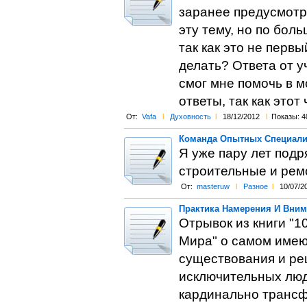
заранее предусмотр
эту тему, но по бол
так как это не перв
делать? Ответа от у
смог мне помочь в м
ответы, так как этот
От:
Vafa
l
Духовность
l
18/12/2012
l
Показы: 4
Команда Опытных Специалис
Я уже пару лет под
строительные и ремо
От:
masteruw
l
Разное
l
10/07/2
Практика Намерения И Вни
Отрывок из книги "1
Мира" о самом имею
существования и ре
исключительных люде
кардинально трансф