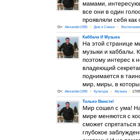
мамами, интересующ
все они в один голо
проявляли себя как
От:
Alexander1995
l
Дом и Семья
>
Воспитание
Каббала И Музыка
На этой странице м
музыки и каббалы. К
поэтому интерес к н
владеющий секрета
поднимается в таин
мир, миры, в котор
От:
Alexander1995
l
Культура
>
Музыка
l
17/0
Только Вместе!
Мир сошел с ума! Н
мире меняются с кос
сможет спрятаться з
глубокое заблужден