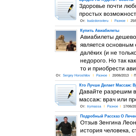
Здоровье почти любо
простых возможносте
От:
budzdorovleru
l
Разное
l
25/
Купить Авиабилеты
Авиабилеты дешево 
является основным 
далёких (и не тольк
недорого. Но так ка
то и приобрести ав
От:
Sergey Horoshilov
l
Разное
l
20/06/2013
l
П
Кто Лучше Делает Массаж: 
Давайте разрешим в
массаж: врач или п
От:
trymassa
l
Разное
l
17/06/2
Подробный Рассказ О Лечен
Отзыв Зенгина Леон
история человека, 