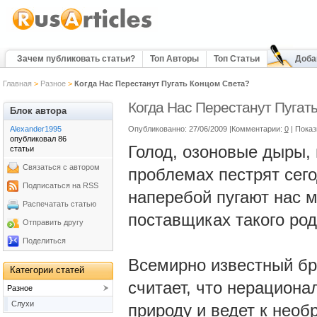
Зачем публиковать статьи?
Топ Авторы
Топ Статьи
Доба
Главная
>
Разное
>
Когда Нас Перестанут Пугать Концом Света?
Когда Нас Перестанут Пугат
Блок автора
Alexander1995
Опубликованно: 27/06/2009 |Комментарии:
0
| Показ
опубликовал 86
Голод, озоновые дыры,
статьи
Связаться с автором
проблемах пестрят сег
Подписаться на RSS
наперебой пугают нас м
Распечатать статью
поставщиках такого ро
Отправить другу
Поделиться
Всемирно известный бр
Категории статей
считает, что нерациона
Разное
Слухи
природу и ведет к нео