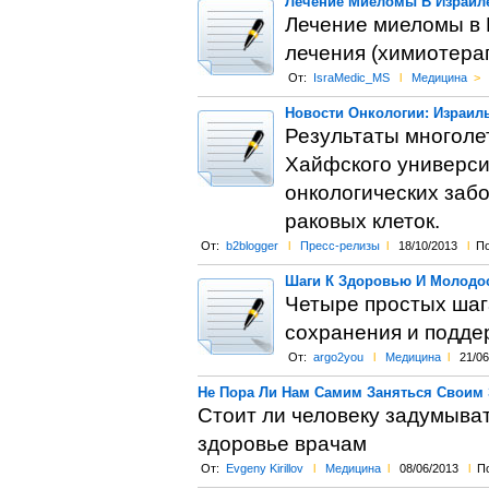
Лечение Миеломы В Израил
Лечение миеломы в И
лечения (химиотерап
От:
IsraMedic_MS
l
Медицина
>
Новости Онкологии: Израил
Результаты многоле
Хайфского университ
онкологических заб
раковых клеток.
От:
b2blogger
l
Пресс-релизы
l
18/10/2013
l
По
Шаги К Здоровью И Молодос
Четыре простых шаг
сохранения и подде
От:
argo2you
l
Медицина
l
21/06
Не Пора Ли Нам Самим Заняться Своим
Стоит ли человеку задумыват
здоровье врачам
От:
Evgeny Kirillov
l
Медицина
l
08/06/2013
l
По