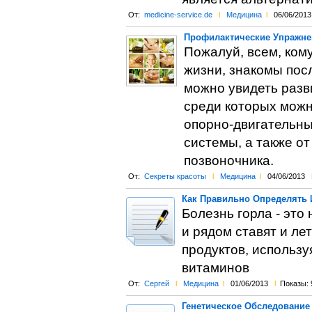
От:
medicine-service.de
l
Медицина
l
06/06/2013
Профилактические Упражне
Пожалуй, всем, ком
жизни, знакомы посл
можно увидеть разв
среди которых можн
опорно-двигательны
системы, а также о
позвоночника.
От:
Секреты красоты
l
Медицина
l
04/06/2013
Как Правильно Определять 
Болезнь горла - это
и рядом ставят и ле
продуктов, использ
витаминов
От:
Сергей
l
Медицина
l
01/06/2013
l
Показы: 
Генетическое Обследование