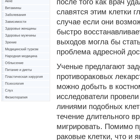
после того как врач уд
Акне
Витамины
славятся этим клетки г
Заболевания
случае если они возмо
Зависимости
Здоровье женщины
быстро восстанавливае
Здоровье мужчины
выходов могла бы стать
Зрение
Медицинский туризм
проблема адресной дос
Народная медицина
Облысение
Ученые предлагают зад
Питание и диеты
противораковых лекар
Пластическая хирургия
Психология
можно добыть в костно
Слух
исследователи провели
Физиотерапия
линиями подобных клет
течение длительного в
мигрировать. Помимо п
раковые клетки, что и 