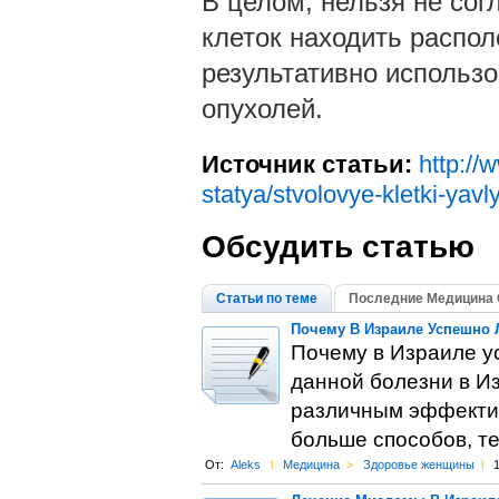
В целом, нельзя не сог
клеток находить распол
результативно использо
опухолей.
Источник статьи:
http://
statya/stvolovye-kletki-ya
Обсудить статью
Статьи по теме
Последние Медицина 
Почему В Израиле Успешно 
Почему в Израиле у
данной болезни в И
различным эффектив
больше способов, те
От:
Aleks
l
Медицина
>
Здоровье женщины
l
1