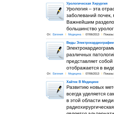
Урологическая Хирургия
Урология – эта отр
заболеваний почек,
Важнейшим разделом
большинство уролог
От:
Евгения
l
Медицина
l
07/06/2013
l
Показы:
Виды Электрокардиографии
Электрокардиограмм
различных патологи
представляет собой 
отображается в виде
От:
Евгения
l
Медицина
l
07/06/2013
l
Показы:
Хайтек В Медицине
Развитию новых мет
всегда уделяется с
в этой области мед
радиохирургическая 
является альтернат