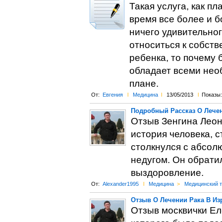
Такая услуга, как п
время все более и б
ничего удивительног
относиться к собств
ребенка, то почему 
обладает всеми нео
плане.
От:
Евгения
l
Медицина
l
13/05/2013
l
Показы:
Подробный Рассказ О Лечен
Отзыв Зенгина Леон
история человека, 
столкнулся с абсол
недугом. Он обратил
выздоровление.
От:
Alexander1995
l
Медицина
>
Медицинский 
Отзыв О Лечении Рака В Из
Отзыв москвички Еле