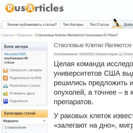
Зачем публиковать статьи?
Топ Авторы
Топ Статьи
Доба
Главная
>
Медицина
>
Стволовые Клетки Являются Спасением От Рака?
Стволовые Клетки Являются
Блок автора
Alexander1995
Опубликованно: 02/04/2013 |Комментарии:
0
| Пока
опубликовал 86
Целая команда исследо
статьи
Связаться с автором
университетов США выд
Подписаться на RSS
решились предложить и
Распечатать статью
опухолей, а точнее – в
Отправить другу
препаратов.
Поделиться
Категории статей
У раковых клеток извес
Медицина
«залегают на дно», миг
Cтоматология