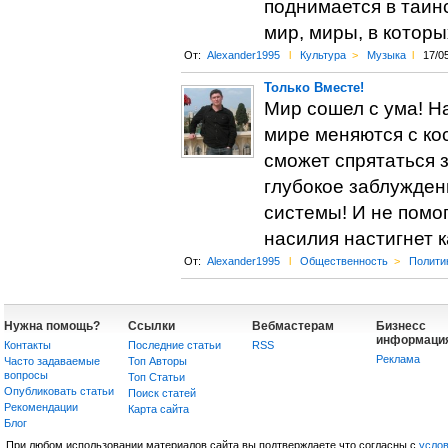
поднимается в таин
мир, миры, в котор
От:
Alexander1995
l
Культура
>
Музыка
l
17/0
Только Вместе!
Мир сошел с ума! Н
мире меняются с кос
сможет спрятаться з
глубокое заблужден
системы! И не помо
насилия настигнет 
От:
Alexander1995
l
Общественность
>
Полити
Нужна помощь?
Ссылки
Вебмастерам
Бизнесс
информаци
Контакты
Последние статьи
RSS
Реклама
Часто задаваемые
Топ Авторы
вопросы
Топ Статьи
Опубликовать статьи
Поиск статей
Рекомендации
Карта сайта
Блог
При любом использовании материалов сайта вы подтверждаете что согласны с
усло