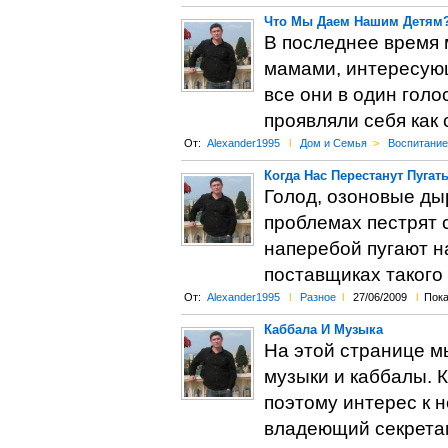
Что Мы Даем Нашим Детям
В последнее время
мамами, интересующ
все они в один голо
проявляли себя как
От:
Alexander1995
l
Дом и Семья
>
Воспитание
Когда Нас Перестанут Пугат
Голод, озоновые ды
проблемах пестрят 
наперебой пугают н
поставщиках такого
От:
Alexander1995
l
Разное
l
27/06/2009
l
Пока
Каббала И Музыка
На этой странице м
музыки и каббалы. К
поэтому интерес к н
владеющий секрета