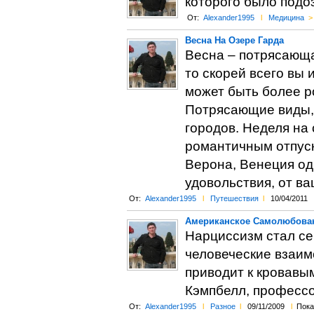
которого было подоз
От:
Alexander1995
l
Медицина
>
Весна На Озере Гарда
Весна – потрясающа
то скорей всего вы 
может быть более р
Потрясающие виды, 
городов. Неделя на
романтичным отпуск
Верона, Венеция од
удовольствия, от ва
От:
Alexander1995
l
Путешествия
l
10/04/2011
Американское Самолюбован
Нарциссизм стал се
человеческие взаим
приводит к кровавым
Кэмпбелл, профессо
От:
Alexander1995
l
Разное
l
09/11/2009
l
Пока