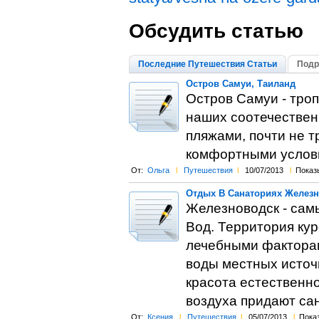
Обсудить статью
Последние Путешествия Статьи
Подр
Остров Самуи, Таиланд
Остров Самуи - троп
наших соотечествен
пляжами, почти не 
комфортными услови
От:
Ольга
l
Путешествия
l
10/07/2013
l
Показ
Отдых В Санаториях Железн
Железноводск - сам
Вод. Территория кур
лечебными фактора
воды местных источ
красота естественно
воздуха придают са
От:
Ксения
l
Путешествия
l
05/07/2013
l
Показ