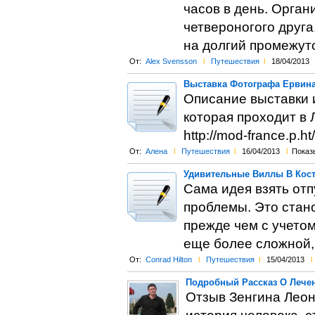
часов в день. Орган
четвероногого друга
на долгий промежут
От:
Alex Svensson
l
Путешествия
l
18/04/2013
Выставка Фотографа Ервин
Описание выставки 
которая проходит в
http://mod-france.p.ht
От:
Алена
l
Путешествия
l
16/04/2013
l
Показ
Удивительные Виллы В Кост
Сама идея взять отп
проблемы. Это стано
прежде чем с учетом
еще более сложной, 
От:
Conrad Hilton
l
Путешествия
l
15/04/2013
l
Подробный Рассказ О Лечен
Отзыв Зенгина Леон