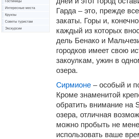
дней и этот город оста
Гостиницы
Интересные места
Гарда – это, прежде вс
Круизы
закаты. Горы и, конечн
Советы туристам
Экскурсии
каждый из которых внос
дель Бенако и Мальчези
городков имеет свою ис
закоулкам, ужин в одно
озера.
Сирмионе
– особый и п
Кроме знаменитой крепо
обратить внимание на 
озера, отличная возмож
можно пробыть не менее
использовать ваше вре