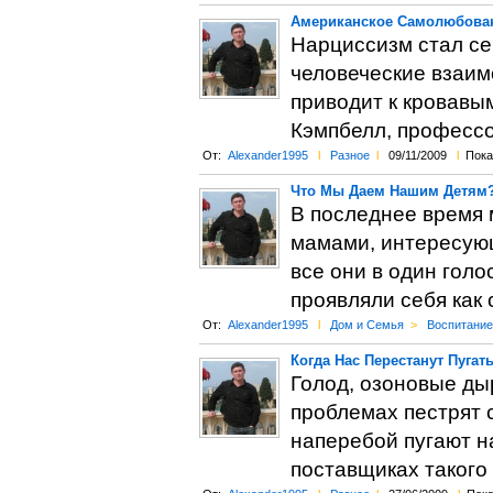
Американское Самолюбован
Нарциссизм стал се
человеческие взаим
приводит к кровавым
Кэмпбелл, профессо
От:
Alexander1995
l
Разное
l
09/11/2009
l
Пока
Что Мы Даем Нашим Детям
В последнее время
мамами, интересующ
все они в один голо
проявляли себя как
От:
Alexander1995
l
Дом и Семья
>
Воспитание
Когда Нас Перестанут Пугат
Голод, озоновые ды
проблемах пестрят 
наперебой пугают н
поставщиках такого