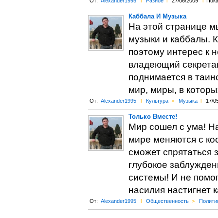
От:
Alexander1995
l
Разное
l
27/06/2009
l
Пока
Каббала И Музыка
На этой странице м
музыки и каббалы. К
поэтому интерес к н
владеющий секрета
поднимается в таин
мир, миры, в котор
От:
Alexander1995
l
Культура
>
Музыка
l
17/0
Только Вместе!
Мир сошел с ума! Н
мире меняются с кос
сможет спрятаться з
глубокое заблужден
системы! И не помо
насилия настигнет 
От:
Alexander1995
l
Общественность
>
Полити