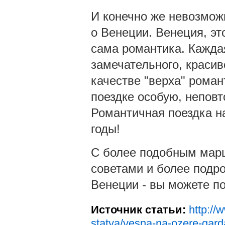
И конечно же невозмож
о Венеции. Венеция, эт
сама романтика. Кажда
замечательного, красив
качестве "верха" рома
поездке особую, неповт
Романтичная поездка на
годы!
С более подобным марш
советами и более подр
Венеции - вы можете п
Источник статьи:
http://
statya/vesna-na-ozere-gar