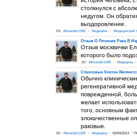
история человека, 
столкнулся с абсол
недугом. Он обратил
выздоровление.
От:
Alexander1995
l
Медицина
>
Медицинский 
Отзыв О Лечении Рака В Из
Отзыв москвички Еле
которого было подоз
От:
Alexander1995
l
Медицина
>
Стволовые Клетки Являютс
Обычно клинические
регенеративной мед
поврежденной, больн
желает использоват
того, основным фак
злокачественные опу
раковые.
От:
Alexander1995
l
Медицина
l
02/04/2013
l
П