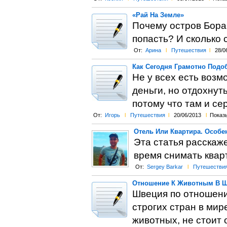
«Рай На Земле»
Почему остров Бора
попасть? И сколько 
От:
Арина
l
Путешествия
l
28/0
Как Сегодня Грамотно Подо
Не у всех есть возм
деньги, но отдохнут
потому что там и се
От:
Игорь
l
Путешествия
l
20/06/2013
l
Показы
Отель Или Квартира. Особе
Эта статья расскаж
время снимать квар
От:
Sergey Barkar
l
Путешестви
Отношение К Животным В 
Швеция по отношени
строгих стран в ми
животных, не стоит 