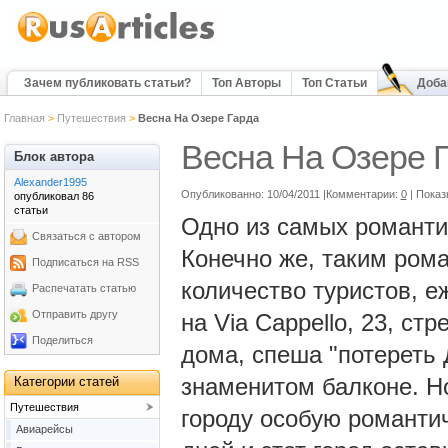
Зачем публиковать статьи?
Топ Авторы
Топ Статьи
Доба
Главная
>
Путешествия
>
Весна На Озере Гарда
Весна На Озере 
Блок автора
Alexander1995
Опубликованно: 10/04/2011 |Комментарии:
0
| Показ
опубликовал 86
статьи
Одно из самых романти
Связаться с автором
Конечно же, таким ром
Подписаться на RSS
количество туристов, 
Распечатать статью
Отправить другу
на Via Cappello, 23, с
Поделиться
дома, спеша "потереть 
знаменитом балконе. Н
Категории статей
Путешествия
городу особую романти
Авиарейсы