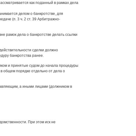
 рассматривается как поданный в рамках дела
занимается делом о банкротстве, для
даче (п. 3 ч. 2 ст. 39 Арбитражно-
не рамок дела о банкротстве делать ссылки
едействительности сделки должно
едуру банкротства ранее.
иком и принятые судом до начала процедуры
 в общем порядке отдельно от дела о
авляющим, а иными лицами (должником в
домственности. При этом иск не