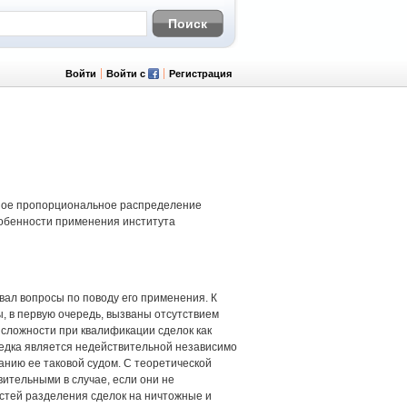
Войти
Войти с
Регистрация
рное пропорциональное распределение
собенности применения института
ал вопросы по поводу его применения. К
, в первую очередь, вызваны отсутствием
 сложности при квалификации сделок как
ледка является недействительной независимо
анию ее таковой судом. С теоретической
ительными в случае, если они не
стей разделения сделок на ничтожные и