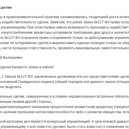
сделки
ы в правоприменительной практике ознаменовались тенденцией роста колич
 недействительности сделок. Заметим, что ранее Закон №127-ФЗ право оспа
управляющему. При этом первые имели возможность признавать недействит
к злоупотреблениям: кредиторы оспаривали требования друг друга и значител
на №127-ФЗ сохранила право оспаривания только за арбитражными управляю
ение об оспаривании сделок и вырабатывать единую позицию только на об
ь, нести большую ответственность, проявлять максимальную самостоятельнос
й Валерьевич
делок банкрота: новое в законе"
61.1 Закона №127-ФЗ, заключенные должником или его представителями сдел
положений Гражданского кодекса (общий порядок) или данного закона (спец
но выделить:
ельные сделки, совершенные в условиях неравнозначных встречных обязател
енным правам другой стороны;
характеризующиеся оказанием предпочтения конкретному кредитору (предпол
 о наличии признаков неплатежеспособности либо о нехватке имущества, если
ной категории дел является конкурсный управляющий. А срок исковой давност
управляющему стало известно (должно было стать известно) о появлении ос