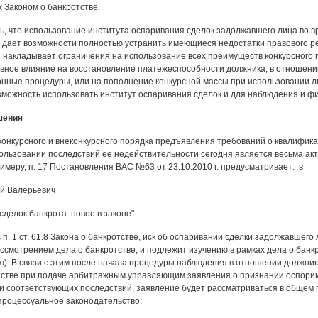
 Законом о банкротстве.
ь, что использование института оспаривания сделок задолжавшего лица во в
 дает возможности полностью устранить имеющиеся недостатки правового ре
 накладывает ограничения на использование всех преимуществ конкурсного п
ивное влияние на восстановление платежеспособности должника, в отношен
нные процедуры, или на пополнение конкурсной массы при использовании 
зможность использовать институт оспаривания сделок и для наблюдения и ф
шения
онкурсного и внеконкурсного порядка предъявления требований о квалифика
пользовании последствий ее недействительности сегодня является весьма ак
имеру, п. 17 Постановления ВАС №63 от 23.10.2010 г. предусматривает: в
й Валерьевич
делок банкрота: новое в законе"
 п. 1 ст. 61.8 Закона о банкротстве, иск об оспаривании сделки задолжавшего
смотрением дела о банкротстве, и подлежит изучению в рамках дела о банкро
). В связи с этим после начала процедуры наблюдения в отношении должник
тстве при подаче арбитражным управляющим заявления о признании оспори
и соответствующих последствий, заявление будет рассматриваться в общем 
роцессуальное законодательство: