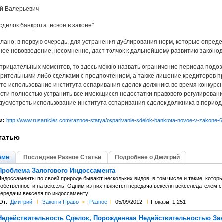
й Валерьевич
делок банкрота: новое в законе"
елано, в первую очередь, для устранения дублирования норм, которые опре
ное нововведение, несомненно, даст толчок к дальнейшему развитию законод
отрицательных моментов, то здесь можно назвать ограничение периода подозр
рительными либо сделками с предпочтением, а также лишение кредиторов пр
 что использование института оспаривания сделок должника во время конкурс
сти полностью устранить все имеющиеся недостатки правового регулирования
дусмотреть использование института оспаривания сделок должника в перио
и:
http://www.rusarticles.com/raznoe-statya/osparivanie-sdelok-bankrota-novoe-v-zakone-
татью
еме
Последние Разное Статьи
Подробнее о Дмитрий
Проблема Залогового Индоссамента
Индоссаменты по своей природе бывают нескольких видов, в том числе и такие, котор
собственности на вексель. Одним из них является передача векселя векселедателем 
передачи векселя по индоссаменту.
От:
Дмитрий
l
Закон и Право
>
Разное
l
05/09/2012
l
Показы: 1,251
Недействительность Сделок, Порожденная Недействительностью З