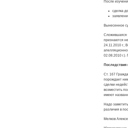
После изучени
сделка д
заявлени
Вынесенное су
Сложившаяся н
признаются не
24.11.2010 г.;
апелляционног
02.08.2010 г.
Последствия 
Ст. 167 Гражд
порождает ник
сделки недейс
возместить по
имеют названи
Надо заметить
различия в по
Мелков Алексе