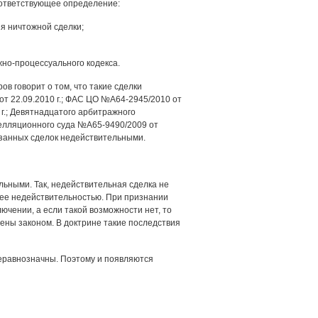
оответствующее определение:
я ничтожной сделки;
но-процессуального кодекса.
 говорит о том, что такие сделки
т 22.09.2010 г.; ФАС ЦО №А64-2945/2010 от
 г.; Девятнадцатого арбитражного
пелляционного суда №А65-9490/2009 от
азанных сделок недействительными.
льными. Так, недействительная сделка не
 ее недействительностью. При признании
ючении, а если такой возможности нет, то
ены законом. В доктрине такие последствия
неравнозначны. Поэтому и появляются