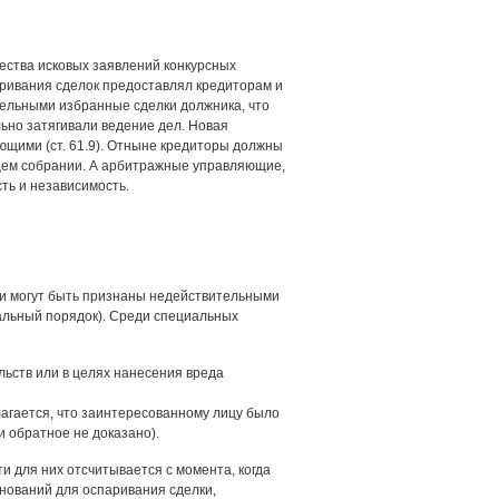
ества исковых заявлений конкурсных
ривания сделок предоставлял кредиторам и
ельными избранные сделки должника, что
ьно затягивали ведение дел. Новая
щими (ст. 61.9). Отныне кредиторы должны
щем собрании. А арбитражные управляющие,
ть и независимость.
ки могут быть признаны недействительными
иальный порядок). Среди специальных
ьств или в целях нанесения вреда
агается, что заинтересованному лицу было
 обратное не доказано).
и для них отсчитывается с момента, когда
нований для оспаривания сделки,