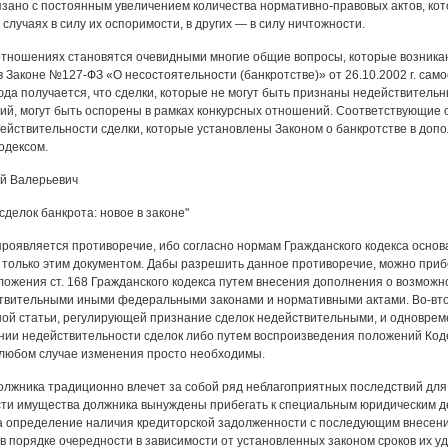
зано с постоянным увеличением количества нормативно-правовых актов, ко
 случаях в силу их оспоримости, в других — в силу ничтожности.
отношениях становятся очевидными многие общие вопросы, которые возникаю
в Законе №127-ФЗ «О несостоятельности (банкротстве)» от 26.10.2002 г. са
юда получается, что сделки, которые не могут быть признаны недействитель
й, могут быть оспорены в рамках конкурсных отношений. Соответствующие 
ействительности сделки, которые установлены Законом о банкротстве в доп
одексом.
й Валерьевич
делок банкрота: новое в законе"
проявляется противоречие, ибо согласно нормам Гражданского кодекса осно
только этим документом. Дабы разрешить данное противоречие, можно прибег
ожения ст. 168 Гражданского кодекса путем внесения дополнения о возмож
твительными иными федеральными законами и нормативными актами. Во-втор
ой статьи, регулирующей признание сделок недействительными, и одновре
нии недействительности сделок либо путем воспроизведения положений Код
 любом случае изменения просто необходимы.
олжника традиционно влечет за собой ряд неблагоприятных последствий для 
ти имущества должника вынуждены прибегать к специальным юридическим дей
 определение наличия кредиторской задолженности с последующим внесение
 порядке очередности в зависимости от установленных законом сроков их у