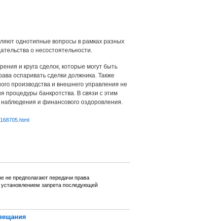
деляют однотипные вопросы в рамках разных
ательства о несостоятельности.
ения и круга сделок, которые могут быть
ава оспаривать сделки должника. Также
ного производства и внешнего управления не
 процедуры банкротства. В связи с этим
д наблюдения и финансового оздоровления.
6168705.html
ые не предполагают передачи права
с установлением запрета последующей
авещания