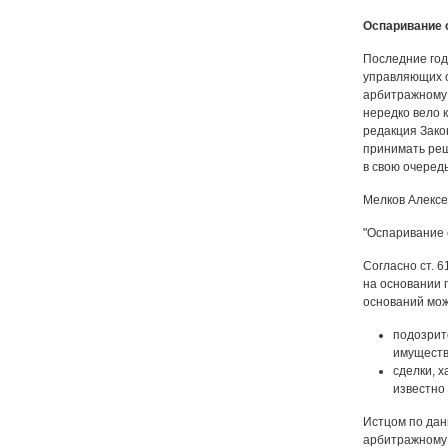
Оспаривание 
Последние год
управляющих о
арбитражному 
нередко вело 
редакция Зако
принимать реш
в свою очеред
Мелков Алексе
"Оспаривание с
Согласно ст. 
на основании 
оснований мож
подозрит
имуществ
сделки, 
известно
Истцом по дан
арбитражному 