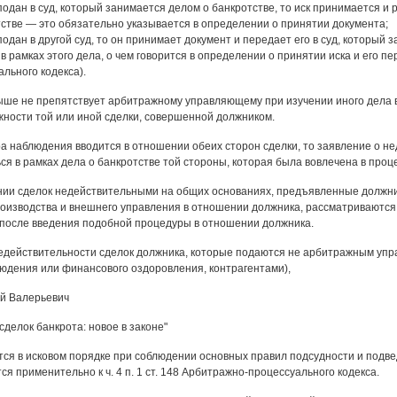
подан в суд, который занимается делом о банкротстве, то иск принимается и
тстве — это обязательно указывается в определении о принятии документа;
подан в другой суд, то он принимает документ и передает его в суд, который 
в рамках этого дела, о чем говорится в определении о принятии иска и его пере
льного кодекса).
ше не препятствует арбитражному управляющему при изучении иного дела в
жности той или иной сделки, совершенной должником.
а наблюдения вводится в отношении обеих сторон сделки, то заявление о н
ся в рамках дела о банкротстве той стороны, которая была вовлечена в проц
нии сделок недействительными на общих основаниях, предъявленные должн
роизводства и внешнего управления в отношении должника, рассматриваются
 после введения подобной процедуры в отношении должника.
едействительности сделок должника, которые подаются не арбитражным упр
юдения или финансового оздоровления, контрагентами),
й Валерьевич
делок банкрота: новое в законе"
ся в исковом порядке при соблюдении основных правил подсудности и подве
я применительно к ч. 4 п. 1 ст. 148 Арбитражно-процессуального кодекса.