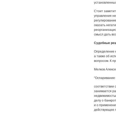
установленных
Стоит заметит
управления не
регулирование
оказать негат
реорганизацио
смысл дать во
Судебные ре
Определение к
а также об ис
вопросом. К пр
Мелков Алексе
"Оспаривание с
соответствии с
занимается рас
недвижимостью
делу о банкро
и о применени
действующее п