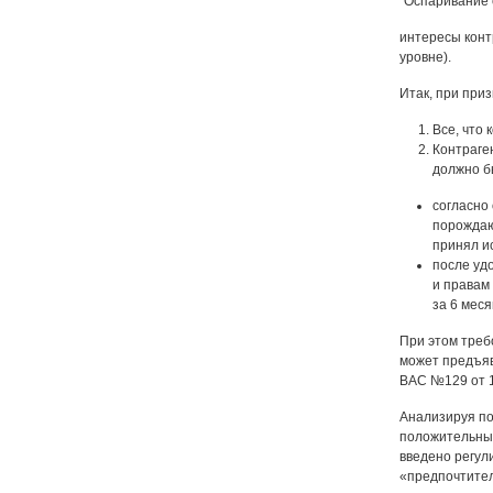
"Оспаривание с
интересы конт
уровне).
Итак, при при
Все, что 
Контраге
должно б
согласно
порождаю
принял ис
после уд
и правам
за 6 меся
При этом треб
может предъяв
ВАС №129 от 14
Анализируя по
положительным
введено регул
«предпочтител