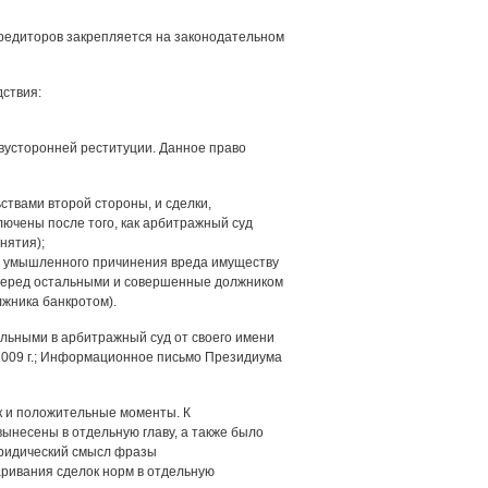
кредиторов закрепляется на законодательном
ствия:
двусторонней реституции. Данное право
твами второй стороны, и сделки,
ючены после того, как арбитражный суд
нятия);
ля умышленного причинения вреда имуществу
 перед остальными и совершенные должником
лжника банкротом).
льными в арбитражный суд от своего имени
009 г.; Информационное письмо Президиума
к и положительные моменты. К
ынесены в отдельную главу, а также было
юридический смысл фразы
ривания сделок норм в отдельную