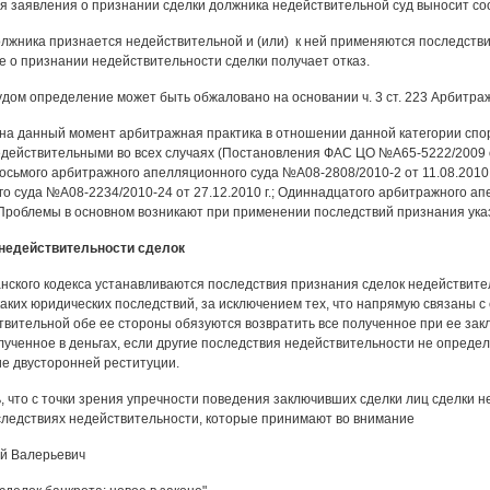
я заявления о признании сделки должника недействительной суд выносит с
олжника признается недействительной и (или) к ней применяются последстви
е о признании недействительности сделки получает отказ.
дом определение может быть обжаловано на основании ч. 3 ст. 223 Арбитраж
а данный момент арбитражная практика в отношении данной категории споров
действительными во всех случаях (Постановления ФАС ЦО №А65-5222/2009 о
 Восьмого арбитражного апелляционного суда №А08-2808/2010-2 от 11.08.2010
о суда №А08-2234/2010-24 от 27.12.2010 г.; Одиннадцатого арбитражного а
). Проблемы в основном возникают при применении последствий признания ук
недействительности сделок
анского кодекса устанавливаются последствия признания сделок недействите
аких юридических последствий, за исключением тех, что напрямую связаны с
твительной обе ее стороны обязуются возвратить все полученное при ее закл
лученное в деньгах, если другие последствия недействительности не определ
е двусторонней реституции.
, что с точки зрения упречности поведения заключивших сделки лиц сделки 
следствиях недействительности, которые принимают во внимание
й Валерьевич