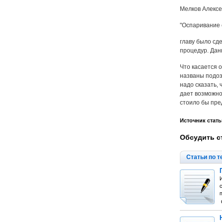
Мелков Алексе
"Оспаривание с
главу было сд
процедур. Дан
Что касается 
названы подоз
надо сказать,
дает возможно
стоило бы пре
Источник стать
Обсудить с
Статьи по т