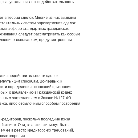
торые устанавливают недействительность
т в теории сделок. Многие из них вызваны
мостоятельных систем опровержения сделок
ными в сфере стандартных гражданских
основания следует рассматривать как особые
олнение к основаниям, предусмотренным
вания недействительности сделок
нуть к 2-м способам. Во-первых, к
ности определения оснований признания
ых, к добавлению в Гражданский кодекс
менным закреплением в Законе №127-ФЗ
екса, либо отсылочным способом построения
кредиторов, поскольку последние из-за
ствиям. Они, в частности, могут быть
м ее в реестр кредиторских требований,
довлетворения.