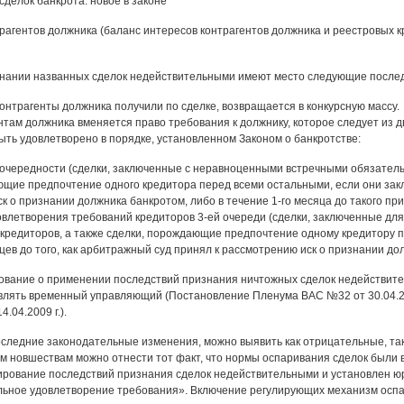
делок банкрота: новое в законе"
рагентов должника (баланс интересов контрагентов должника и реестровых 
знании названных сделок недействительными имеют место следующие послед
контрагенты должника получили по сделке, возвращается в конкурсную массу.
нтам должника вменяется право требования к должнику, которое следует из 
ыть удовлетворено в порядке, установленном Законом о банкротстве:
 очередности (сделки, заключенные с неравноценными встречными обязательс
щие предпочтение одного кредитора перед всеми остальными, если они закл
к о признании должника банкротом, либо в течение 1-го месяца до такого при
овлетворения требований кредиторов 3-ей очереди (сделки, заключенные д
 кредиторов, а также сделки, порождающие предпочтение одному кредитору
цев до того, как арбитражный суд принял к рассмотрению иск о признании до
ование о применении последствий признания ничтожных сделок недействите
лять временный управляющий (Постановление Пленума ВАС №32 от 30.04.2
.04.2009 г.).
следние законодательные изменения, можно выявить как отрицательные, та
 новшествам можно отнести тот факт, что нормы оспаривания сделок были в
ирование последствий признания сделок недействительными и установлен 
ьное удовлетворение требования». Включение регулирующих механизм оспа