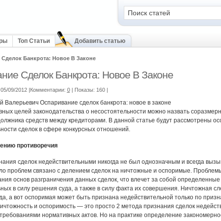
оры
Топ Статьи
Добавить статью
Сделок Банкрота: Новое В Законе
ние Сделок Банкрота: Новое В Законе
05/09/2012 |Комментарии:
0
| Показы: 160
|
й Валерьевич Оспаривание сделок банкрота: новое в законе
вных целей законодательства о несостоятельности можно назвать соразме
олжника средств между кредиторами. В данной статье будут рассмотрены о
ности сделок в сфере конкурсных отношений.
шению противоречия
нания сделок недействительными никогда не был однозначным и всегда вызыв
ло проблем связано с делением сделок на ничтожные и оспоримые. Проблемы
ания основ разграничения данных сделок, что влечет за собой определенные
ных в силу решения суда, а также в силу факта их совершения. Ничтожная с
да, а вот оспоримая может быть признана недействительной только по призн
ничтожность и оспоримость — это просто 2 метода признания сделок недейств
 требованиями нормативных актов. Но на практике определение закономерно