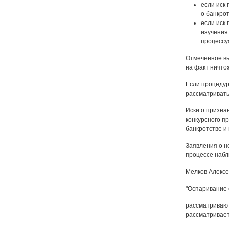
если иск 
о банкро
если иск 
изучения 
процессуа
Отмеченное вы
на факт ничто
Если процедур
рассматривать
Иски о призна
конкурсного п
банкротстве и
Заявления о н
процессе набл
Мелков Алексе
"Оспаривание с
рассматривают
рассматриваетс