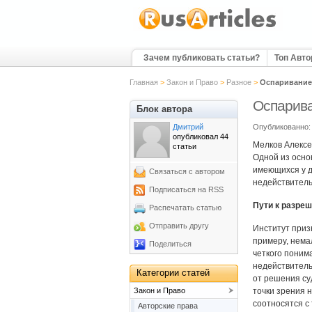
Зачем публиковать статьи?
Топ Авт
Главная
>
Закон и Право
>
Разное
>
Оспаривание 
Оспарива
Блок автора
Дмитрий
Опубликованно: 
опубликовал 44
Мелков Алексе
статьи
Одной из осно
имеющихся у д
Связаться с автором
недействитель
Подписаться на RSS
Пути к разре
Распечатать статью
Отправить другу
Институт приз
примеру, нема
Поделиться
четкого поним
недействитель
Категории статей
от решения су
Закон и Право
точки зрения 
соотносятся с
Авторские права