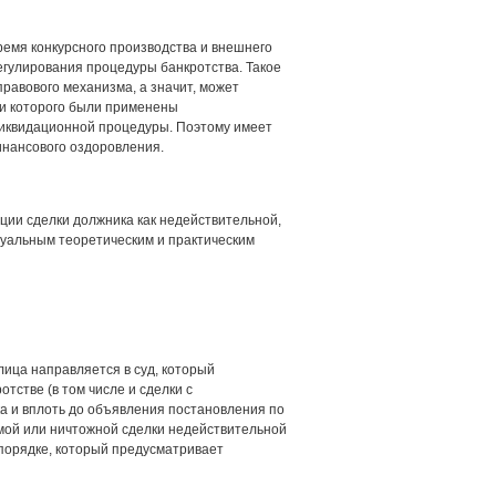
ремя конкурсного производства и внешнего
гулирования процедуры банкротства. Такое
равового механизма, а значит, может
ии которого были применены
ликвидационной процедуры. Поэтому имеет
инансового оздоровления.
ции сделки должника как недействительной,
туальным теоретическим и практическим
 лица направляется в суд, который
тстве (в том числе и сделки с
а и вплоть до объявления постановления по
мой или ничтожной сделки недействительной
порядке, который предусматривает