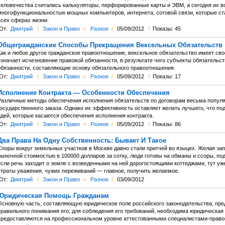
человечества считались калькуляторы, перфорированные карты и ЭВМ, а сегодня их в
многофункциональностью мощных компьютеров, интернета, сотовой связи, которые с
всех сферах жизни.
От:
Дмитрий
l
Закон и Право
>
Разное
l
05/09/2012
l
Показы: 45
Общегражданские Способы Прекращения Вексельных Обязательств
Как и любое другое гражданское правоотношение, вексельное обязательство имеет сво
означает исчезновение правовой обязанности, в результате чего субъекты обязательст
обязанности, составляющие основу обязательного правоотношения.
От:
Дмитрий
l
Закон и Право
>
Разное
l
05/09/2012
l
Показы: 17
Исполнение Контракта — Особенности Обеспечения
Различные методы обеспечения исполнения обязательств по договорам весьма попул
государственного заказа. Однако их эффективность оставляет желать лучшего, что п
идей, которые касаются обеспечения исполнения контракта.
От:
Дмитрий
l
Закон и Право
>
Разное
l
05/09/2012
l
Показы: 86
Два Права На Одну Собственность: Бывает И Такое
Споры вокруг земельных участков в Москве давно стали притчей во языцех. Желая за
ыночной стоимостью в 100000 долларов за сотку, люди готовы на обманы и ссоры, под
если речь заходит о земле с возведенными на ней дорогостоящими коттеджами, тут уж
утраты уважения, чужих переживаний — главное, получить желаемое.
От:
Дмитрий
l
Закон и Право
>
Разное
l
03/09/2012
Юридическая Помощь Гражданам
Основную часть, составляющую юридическое поле российского законодательства, пред
правильного понимания его, для соблюдения его требований, необходима юридическая
предоставляются на профессиональном уровне аттестованными специалистами-право