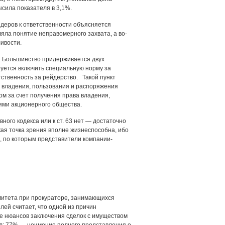
ысила показателя в 3,1%.
йдеров к ответственности объясняется
яла понятие неправомерного захвата, а во-
ивости.
ы. Большинство придерживается двух
руется включить специальную норму за
етственность за рейдерство. Такой пункт
а владения, пользования и распоряжения
м за счет получения права владения,
ями акционерного общества.
ого кодекса или к ст. 63 нет — достаточно
ая точка зрения вполне жизнеспособна, ибо
, по которым представители компании-
омитета при прокураторе, занимающихся
ей считает, что одной из причин
е нюансов заключения сделок с имуществом