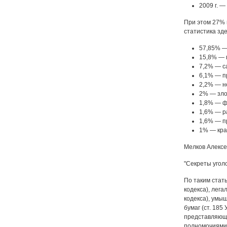
2009 г. —
При этом 27% и
статистика зде
57,85% — 
15,8% — п
7,2% — са
6,1% — пр
2,2% — не
2% — зло
1,8% — фа
1,6% — ра
1,6% — п
1% — краж
Мелков Алексе
"Секреты угол
По таким стать
кодекса), лега
кодекса), умы
бумаг (ст. 185
представляющи
полномочиями (