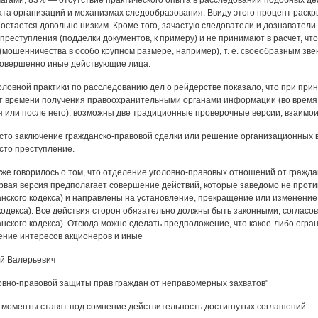
агами; 83% — отсутствие практического опыта в расследовании подобных д
ата организаций и механизмах следообразования. Ввиду этого процент раск
остается довольно низким. Кроме того, зачастую следователи и дознаватели
реступления (подделки документов, к примеру) и не принимают в расчет, что
(мошенничества в особо крупном размере, например), т. е. своеобразным зве
 совершенно иные действующие лица.
ловной практики по расследованию дел о рейдерстве показало, что при при
т времени получения правоохранительными органами информации (во время п
 или после него), возможны две традиционные проверочные версии, взаимои
сто заключение гражданско-правовой сделки или решение организационных 
сто преступление.
же говорилось о том, что отделение уголовно-правовых отношений от гражд
рвая версия предполагает совершение действий, которые заведомо не прот
анского кодекса) и направлены на установление, прекращение или изменение 
кодекса). Все действия сторон обязательно должны быть законными, согласо
данского кодекса). Отсюда можно сделать предположение, что какое-либо огр
ение интересов акционеров и иные
й Валерьевич
овно-правовой защиты прав граждан от неправомерных захватов"
моменты ставят под сомнение действительность достигнутых соглашений.