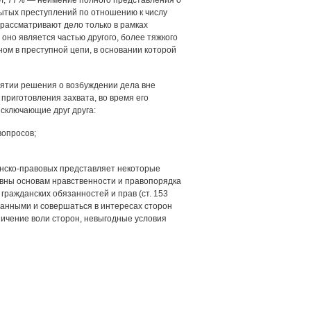
ел; 77% — неимение полного представления о
рытых преступлений по отношению к числу
 рассматривают дело только в рамках
 оно является частью другого, более тяжкого
ном в преступной цепи, в основании которой
нятии решения о возбуждении дела вне
риготовления захвата, во время его
сключающие друг друга:
вопросов;
анско-правовых представляет некоторые
ивны основам нравственности и правопорядка
гражданских обязанностей и прав (ст. 153
ванными и совершаться в интересах сторон
аничение воли сторон, невыгодные условия