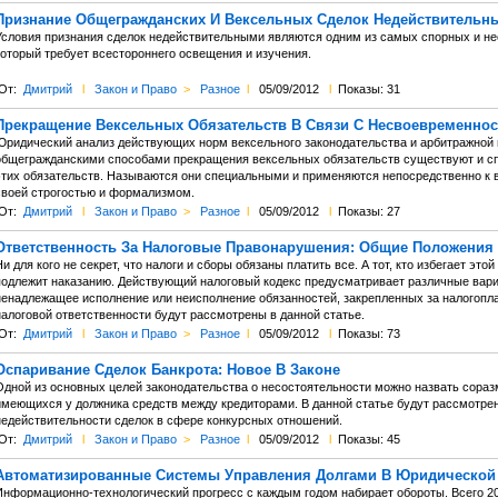
Признание Общегражданских И Вексельных Сделок Недействительны
Условия признания сделок недействительными являются одним из самых спорных и не
который требует всестороннего освещения и изучения.
От:
Дмитрий
l
Закон и Право
>
Разное
l
05/09/2012
l
Показы: 31
Прекращение Вексельных Обязательств В Связи С Несвоевременно
Юридический анализ действующих норм вексельного законодательства и арбитражной п
общегражданскими способами прекращения вексельных обязательств существуют и сп
этих обязательств. Называются они специальными и применяются непосредственно к
своей строгостью и формализмом.
От:
Дмитрий
l
Закон и Право
>
Разное
l
05/09/2012
l
Показы: 27
Ответственность За Налоговые Правонарушения: Общие Положения
и для кого не секрет, что налоги и сборы обязаны платить все. А тот, кто избегает эт
подлежит наказанию. Действующий налоговый кодекс предусматривает различные вари
ненадлежащее исполнение или неисполнение обязанностей, закрепленных за налогоп
налоговой ответственности будут рассмотрены в данной статье.
От:
Дмитрий
l
Закон и Право
>
Разное
l
05/09/2012
l
Показы: 73
Оспаривание Сделок Банкрота: Новое В Законе
Одной из основных целей законодательства о несостоятельности можно назвать сора
имеющихся у должника средств между кредиторами. В данной статье будут рассмотре
недействительности сделок в сфере конкурсных отношений.
От:
Дмитрий
l
Закон и Право
>
Разное
l
05/09/2012
l
Показы: 45
Автоматизированные Системы Управления Долгами В Юридической 
Информационно-технологический прогресс с каждым годом набирает обороты. Всего 2