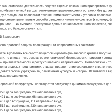
да экономическая деятельность ведется с целью незаконного приобретения чу
прибыли и личной выгоды, отмеченные правоотношения остаются без должн
яду с гражданско-правовыми отношениями имеют место и уголовно-правовые. 
диционные примитивные способы овладения чужим имуществом (к примеру, ф
прошлое — их сменили преступные деяния ненасильственного характера, с
ица, его банкротством и т. п.
й Валерьевич
овно-правовой защиты прав граждан от неправомерных захватов"
аты в условиях все обостряющегося мирового финансового кризиса могут не 
сии, но и пошатнуть основы ее экономической безопасности: привести к сок
й привлекательности и росту социальной напряженности. Немаловажно и то,
не на рядовых предприятиях, отдавая предпочтение социально и стратегич
едовательским учреждениям, памятникам культуры и истории. Втягиваются в 
льхозпредприятия.
еральной прокуратуры, наблюдается следующая динамика возбуждения дел 
 228 дела возбуждено, 23 направлено в суд;
 421 дело возбуждено, 68 направлено в суд;
 467 дел возбуждено, 111 направлено в суд;
 512 дел возбуждено, 230 направлено в суд;
 291 дело возбуждено, 63 направлено в суд;