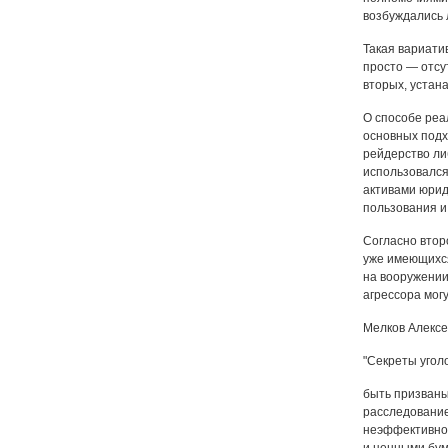
возбуждались 
Такая вариати
просто — отсу
вторых, устан
О способе реа
основных подх
рейдерство либ
использовался
активами юрид
пользования и
Согласно втор
уже имеющихся
на вооружении
агрессора мог
Мелков Алексе
"Секреты угол
быть призваны
расследование
неэффективног