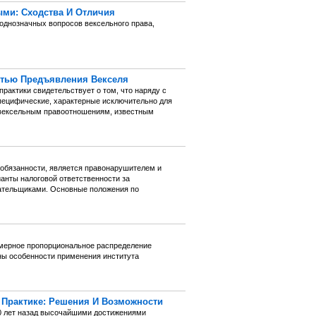
ми: Сходства И Отличия
однозначных вопросов вексельного права,
стью Предъявления Векселя
рактики свидетельствует о том, что наряду с
ецифические, характерные исключительно для
 вексельным правоотношениям, известным
ой обязанности, является правонарушителем и
анты налоговой ответственности за
лательщиками. Основные положения по
змерное пропорциональное распределение
ны особенности применения института
Практике: Решения И Возможности
0 лет назад высочайшими достижениями