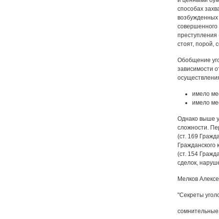
и ценными бум
способах захв
возбужденных 
совершенного п
преступления 
стоят, порой,
Обобщение уго
зависимости о
осуществления
имело ме
имело ме
Однако выше у
сложности. Пе
(ст. 169 Гражд
Гражданского 
(ст. 154 Граж
сделок, наруш
Мелков Алексе
"Секреты угол
сомнительные 