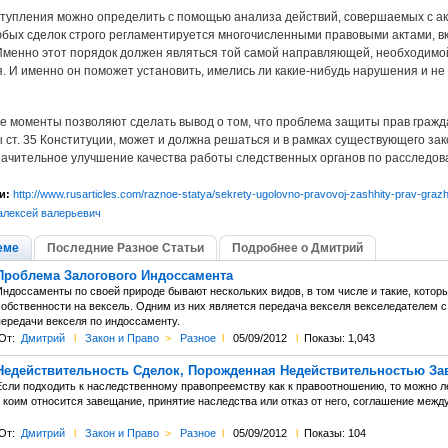
тупления можно определить с помощью анализа действий, совершаемых с ак
бых сделок строго регламентируется многочисленными правовыми актами, 
Именно этот порядок должен являться той самой направляющей, необходимо
. И именно он поможет установить, имелись ли какие-нибудь нарушения и н
 моменты позволяют сделать вывод о том, что проблема защиты прав гражда
 ст. 35 Конституции, может и должна решаться и в рамках существующего зак
ачительное улучшение качества работы следственных органов по расследова
и:
http://www.rusarticles.com/raznoe-statya/sekrety-ugolovno-pravovoj-zashhity-prav-gr
алексей валерьевич
еме
Последние Разное Статьи
Подробнее о Дмитрий
Проблема Залогового Индоссамента
Индоссаменты по своей природе бывают нескольких видов, в том числе и такие, котор
собственности на вексель. Одним из них является передача векселя векселедателем 
передачи векселя по индоссаменту.
От:
Дмитрий
l
Закон и Право
>
Разное
l
05/09/2012
l
Показы: 1,043
Недействительность Сделок, Порожденная Недействительностью З
Если подходить к наследственному правопреемству как к правоотношению, то можно л
к коим относится завещание, принятие наследства или отказ от него, соглашение меж
От:
Дмитрий
l
Закон и Право
>
Разное
l
05/09/2012
l
Показы: 104