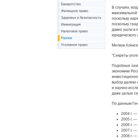
Банкротство
В случаях, ког
Жилищное право
максимальной 
Здоровье и безопасность
поскольку нар
поскольку тра
Иммиграция
давно ушли в 
Налоговое право
юридического л
Разное
Уголовное право
Мелков Алексе
"Секреты угол
Подобные захв
экономике Рос
инвестиционно
выбор далеко 
и научно-иссл
даже целые се
По данным Ген
2004 г. —
2005 г. —
2006 г. —
2007 г. —
2008 г. —