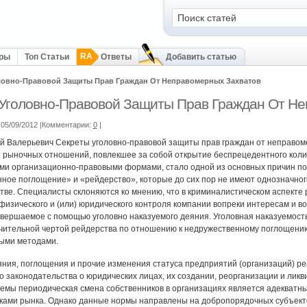
RA
оры
Топ Статьи
Ответы
Добавить статью
ловно-Правовой Защиты Прав Граждан От Неправомерных Захватов
Уголовно-Правовой Защиты Прав Граждан От Не
05/09/2012 |Комментарии:
0
|
й Валерьевич Секреты уголовно-правовой защиты прав граждан от неправом
рыночных отношений, повлекшее за собой открытие беспрецедентного коли
и организационно-правовыми формами, стало одной из основных причин поя
ное поглощение» и «рейдерство», которые до сих пор не имеют однозначно
тве. Специалисты склоняются ко мнению, что в криминалистическом аспекте 
физического и (или) юридического контроля компании вопреки интересам и в
овершаемое с помощью уголовно наказуемого деяния. Уголовная наказуемос
чительной чертой рейдерства по отношению к недружественному поглощени
ыми методами.
ния, поглощения и прочие изменения статуса предприятий (организаций) р
о законодательства о юридических лицах, их создании, реорганизации и лик
емы периодическая смена собственников в организациях является адекват
ками рынка. Однако данные нормы направлены на добропорядочных субъект