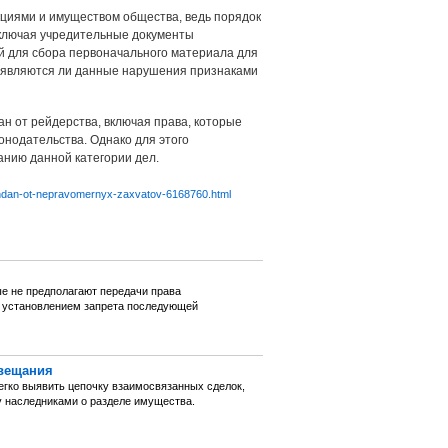
циями и имуществом общества, ведь порядок
включая учредительные документы
й для сбора первоначального материала для
е являются ли данные нарушения признаками
н от рейдерства, включая права, которые
онодательства. Однако для этого
нию данной категории дел.
azhdan-ot-nepravomernyx-zaxvatov-6168760.html
ые не предполагают передачи права
с установлением запрета последующей
авещания
егко выявить цепочку взаимосвязанных сделок,
ду наследниками о разделе имущества.