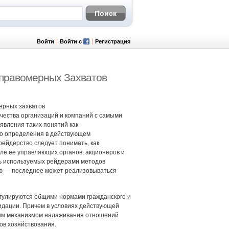
Войти
Войти с
Регистрация
правомерных Захватов
ерных захватов
чества организаций и компаний с самыми
вления таких понятий как
го определения в действующем
рейдерство следует понимать, как
оле ее управляющих органов, акционеров и
ть используемых рейдерами методов
ю — последнее может реализовываться
егулируются общими нормами гражданского и
видации. Причем в условиях действующей
ным механизмом налаживания отношений
ов хозяйствования.