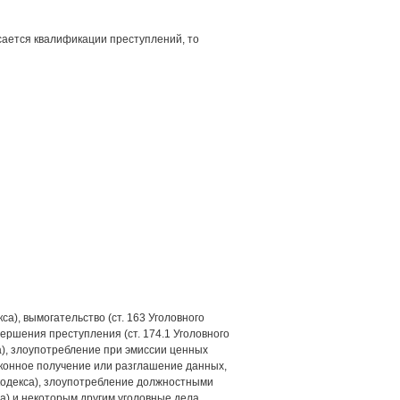
касается квалификации преступлений, то
са), вымогательство (ст. 163 Уголовного
вершения преступления (ст. 174.1 Уголовного
а), злоупотребление при эмиссии ценных
езаконное получение или разглашение данных,
 кодекса), злоупотребление должностными
са) и некоторым другим уголовные дела