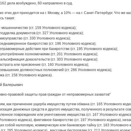
 162 дела возбуждено, 60 направлено в суд.
з этих дел приходится на г. Москву, а 10% — на г. Санкт-Петербург. Что же 
сь такая:
мошенничество (ст. 159 Уголовного кодекса);
одделка документов (ст. 327 Уголовного кодекса);
моуправство (ст. 330 Уголовного кодекса);
еднамеренное банкротство (ст. 196 Уголовного кодекса);
правомерные действия при банкротстве (ст. 195 Уголовного кодекса);
употребление полномочиями (ст. 201 Уголовного кодекса);
льсификация доказательств (ст. 303 Уголовного кодекса);
страта или присвоение (ст. 160 Уголовного кодекса);
ревышение должностных полномочий (ст. 286 Уголовного кодекса);
а (ст. 158 Уголовного кодекса).
й Валерьевич
овно-правовой защиты прав граждан от неправомерных захватов"
ям, как причинение ущерба имуществу путем обмана (ст. 165 Уголовного кодек
лизация денежных средств и другого имущества, полученного в результате со
шленное повреждение или уничтожение имущества (ст. 167 Уголовного кодекс
 Уголовного кодекса), фиктивное банкротство (ст. 197 Уголовного кодекса), н
х собой налоговую, коммерческую или банковскую тайну (ст. 183 Уголовного
ст. 285 Уголовного кодекса), массовые беспорядки (ст. 212 Уголовного кодек