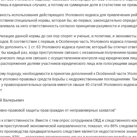
лишь в единичных случаях, а потому их суммарная доля в статистике не прев
вность использования действующего Уголовного кодекса для привлечения ре
тствием специальной нормы, которая бы, во-первых, законодательно определ
авливала за него ответственность согласно принципам разумности и справедл
лизации данной нормы до сих пор спорят и ученые, и политики, и экономист
одов. В соответствии с первым, в Особенную часть Уголовного кодекса плани
о дополнить ч. 1 ст. 63 Уголовного кодекса пунктом, который бы отягчал отв
 бы каждый раз, когда преступление связано с незаконным получением прав
ического лица или связано с осуществлением контроля над юридическим лицо
 распоряжения долями участников юридического лица или голосующими акци
ому подходу, необходимости в принятии дополнений к Особенной части Уголовн
 уголовно-правовых средств борьбы с недружественными поглощениями. Так
 у правоохранительных органов имеется свыше 40 статей Уголовного кодекса
ут
й Валерьевич
овно-правовой защиты прав граждан от неправомерных захватов"
 к ответственности. Вместе с тем опрос сотрудников ОВД и следственного к
м преступлений экономической направленности, показал, что 86% следовател
о производства предварительного следствия является недостаточное знани