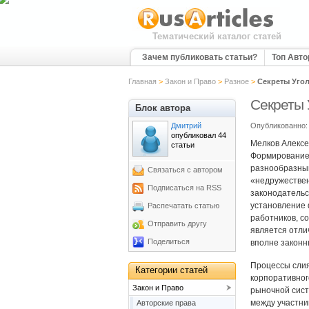
Тематический каталог статей
Зачем публиковать статьи?
Топ Авт
Главная
>
Закон и Право
>
Разное
>
Секреты Уго
Секреты 
Блок автора
Дмитрий
Опубликованно: 
опубликовал 44
Мелков Алексе
статьи
Формирование 
разнообразным
Связаться с автором
«недружествен
Подписаться на RSS
законодательс
установление 
Распечатать статью
работников, с
Отправить другу
является отли
Поделиться
вполне законн
Процессы слия
Категории статей
корпоративног
Закон и Право
рыночной сист
между участни
Авторские права