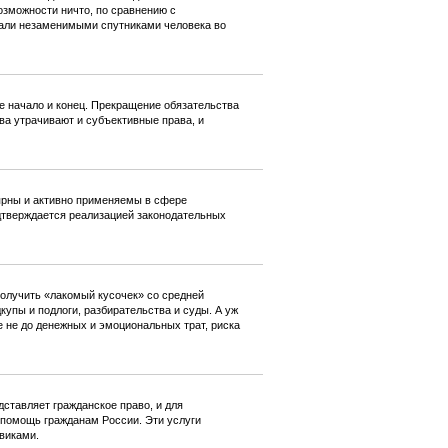
озможности ничто, по сравнению с
тали незаменимыми спутниками человека во
е начало и конец. Прекращение обязательства
ва утрачивают и субъективные права, и
ярны и активно применяемы в сфере
одтверждается реализацией законодательных
получить «лакомый кусочек» со средней
купы и подлоги, разбирательства и суды. А уж
е не до денежных и эмоциональных трат, риска
ставляет гражданское право, и для
 помощь гражданам России. Эти услуги
виками.