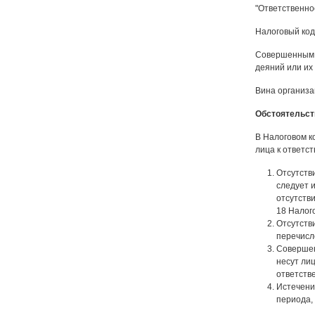
"Ответственно
Налоговый код
Совершенным п
деяний или их 
Вина организа
Обстоятельст
В Налоговом к
лица к ответст
Отсутств
следует 
отсутстви
18 Налог
Отсутств
перечисле
Совершен
несут лиц
ответстве
Истечени
периода,