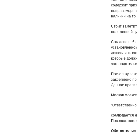
содержит приз
неправомерные
наличии на то 
Стоит заметит
положенной су
Согласно п. 6 
установленном
доказывать св
которые должн
законодательст
Поскольку зако
закреплено пр
Данное правил
Мелков Алексе
"Ответственно
соблюдается н
Поволожского о
Обстоятельст