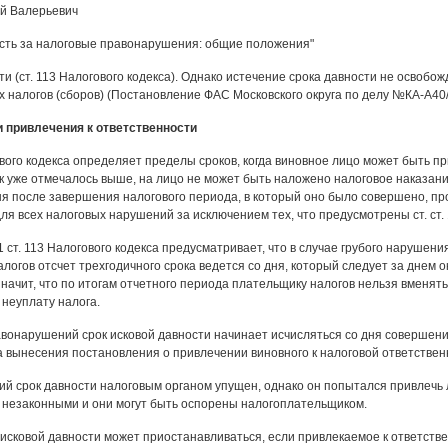
й Валерьевич
сть за налоговые правонарушения: общие положения"
ти (ст. 113 Налогового кодекса). Однако истечение срока давности не освобо
налогов (сборов) (Постановление ФАС Московского округа по делу №КА-А40/30
 привлечения к ответственности
ового кодекса определяет пределы сроков, когда виновное лицо может быть пр
к уже отмечалось выше, на лицо не может быть наложено налоговое наказани
я после завершения налогового периода, в который оно было совершено, про
я всех налоговых нарушений за исключением тех, что предусмотрены ст. ст. 
 1 ст. 113 Налогового кодекса предусматривает, что в случае грубого нарушен
логов отсчет трехгодичного срока ведется со дня, который следует за днем 
значит, что по итогам отчетного периода плательщику налогов нельзя вменят
 неуплату налога.
авонарушений срок исковой давности начинает исчисляться со дня совершени
а вынесения постановления о привлечении виновного к налоговой ответствен
ий срок давности налоговым органом упущен, однако он попытался привлечь л
 незаконными и они могут быть оспорены налогоплательщиком.
 исковой давности может приостанавливаться, если привлекаемое к ответств