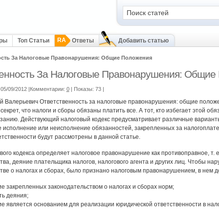
RA
оры
Топ Статьи
Ответы
Добавить статью
ость За Налоговые Правонарушения: Общие Положения
енность За Налоговые Правонарушения: Общие
05/09/2012 |Комментарии:
0
| Показы: 73
|
й Валерьевич Ответственность за налоговые правонарушения: общие полож
 секрет, что налоги и сборы обязаны платить все. А тот, кто избегает этой о
занию. Действующий налоговый кодекс предусматривает различные варианты
исполнение или неисполнение обязанностей, закрепленных за налогоплат
етственности будут рассмотрены в данной статье.
ового кодекса определяет налоговое правонарушение как противоправное, т. 
тва, деяние плательщика налогов, налогового агента и других лиц. Чтобы на
тве о налогах и сборах, было признано налоговым правонарушением, в нем до
е закрепленных законодательством о налогах и сборах норм;
ть деяния;
е является основанием для реализации юридической ответственности в нал