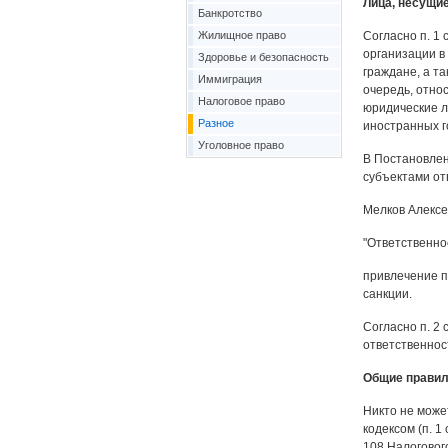
Лица, несущи
Банкротство
Жилищное право
Согласно п. 1 
организации в
Здоровье и безопасность
граждане, а т
Иммиграция
очередь, отно
Налоговое право
юридические л
Разное
иностранных г
Уголовное право
В Постановлени
субъектами от
Мелков Алексе
"Ответственно
привлечение п
санкции.
Согласно п. 2 
ответственнос
Общие правил
Никто не може
кодексом (п. 1
108 Налоговог