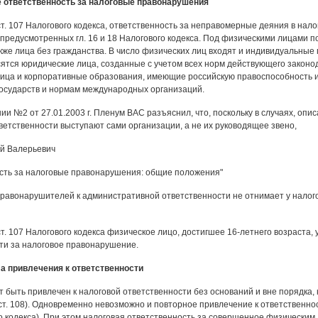
е ответственность за налоговые правонарушения
ст. 107 Налогового кодекса, ответственность за неправомерные деяния в нал
 предусмотренных гл. 16 и 18 Налогового кодекса. Под физическими лицами 
акже лица без гражданства. В число физических лиц входят и индивидуальные
сятся юридические лица, созданные с учетом всех норм действующего законо
ица и корпоративные образования, имеющие российскую правоспособность 
осударств и нормам международных организаций.
и №2 от 27.01.2003 г. Пленум ВАС разъяснил, что, поскольку в случаях, описан
ветственности выступают сами организации, а не их руководящее звено,
й Валерьевич
сть за налоговые правонарушения: общие положения"
равонарушителей к административной ответственности не отнимает у налог
ст. 107 Налогового кодекса физическое лицо, достигшее 16-летнего возраста,
ти за налоговое правонарушение.
а привлечения к ответственности
т быть привлечен к налоговой ответственности без оснований и вне порядка
 ст. 108). Одновременно невозможно и повторное привлечение к ответственнос
о кодекса). При этом налоговая ответственность за совершенное физическим 