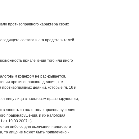
ало противоправного характера своих
оводящего состава и его представителей.
возможность привлечения того или иного
алоговым кодексом не раскрывается,
ения противоправного деяния, т. е.
я противоправных деяний, которые гл. 16 и
ают вину лица в налоговом правонарушении,
тственность за налоговые правонарушения
вого правонарушения, и их налоговая
от 19.03.2007 г.).
ения либо со дня окончания налогового
, то лицо не может быть привлечено к