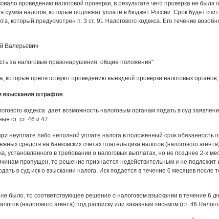
овало проведению налоговой проверки, в результате чего проверка не была 
я сумма налогов, которые подлежат уплате в бюджет России. Срок будет сч
та, который предусмотрен п. 3 ст. 91 Налогового кодекса. Его течение возоб
й Валерьевич
сть за налоговые правонарушения: общие положения"
а, которые препятствуют проведению выездной проверки налоговых органов,
и взыскания штрафов
алогового кодекса дает возможность налоговым органам подать в суд заявлени
е ст. ст. 46 и 47.
 при неуплате либо неполной уплате налога в положенный срок обязанность 
ежных средств на банковских счетах плательщика налогов (налогового агент
а, установленного в требовании о налоговых выплатах, но не позднее 2-х мес
ичинам пропущен, то решение признается недействительным и не подлежит и
дать в суд иск о взыскании налога. Иск подается в течение 6 месяцев после 
 не было, то соответствующее решение о налоговом взыскании в течение 6 д
логов (налогового агента) под расписку или заказным письмом (ст. 46 Налогов