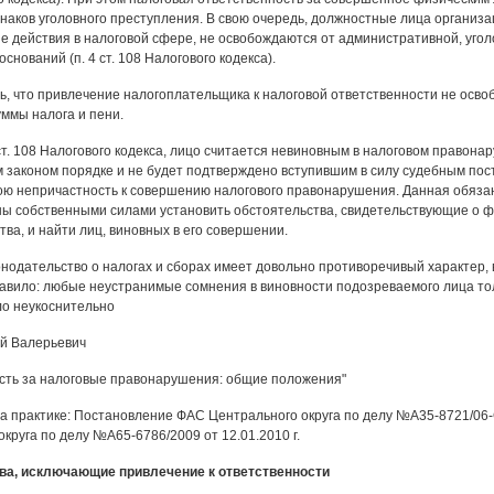
наков уголовного преступления. В свою очередь, должностные лица организа
 действия в налоговой сфере, не освобождаются от административной, угол
оснований (п. 4 ст. 108 Налогового кодекса).
ь, что привлечение налогоплательщика к налоговой ответственности не осво
ммы налога и пени.
ст. 108 Налогового кодекса, лицо считается невиновным в налоговом правонар
 законом порядке и не будет подтверждено вступившим в силу судебным по
ою непричастность к совершению налогового правонарушения. Данная обязан
ы собственными силами установить обстоятельства, свидетельствующие о ф
ва, и найти лиц, виновных в его совершении.
нодательство о налогах и сборах имеет довольно противоречивый характер, в 
авило: любые неустранимые сомнения в виновности подозреваемого лица тол
о неукоснительно
й Валерьевич
сть за налоговые правонарушения: общие положения"
а практике: Постановление ФАС Центрального округа по делу №А35-8721/06-C
круга по делу №А65-6786/2009 от 12.01.2010 г.
ва, исключающие привлечение к ответственности