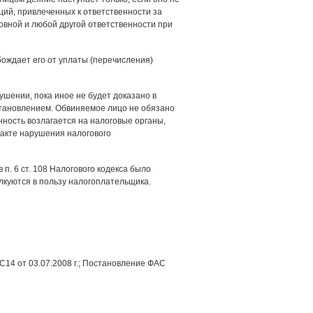
ций, привлеченных к ответственности за
овной и любой другой ответственности при
бождает его от уплаты (перечисления)
ушении, пока иное не будет доказано в
становлением. Обвиняемое лицо не обязано
ность возлагается на налоговые органы,
акте нарушения налогового
п. 6 ст. 108 Налогового кодекса было
куются в пользу налогоплательщика.
14 от 03.07.2008 г.; Постановление ФАС