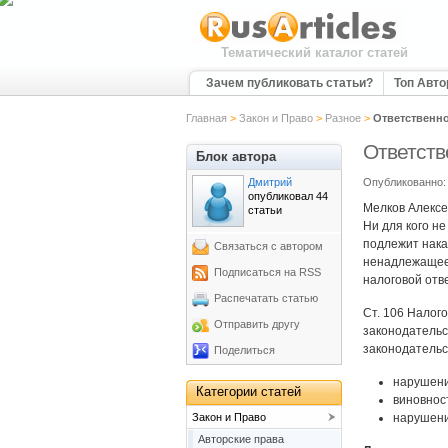
Тематический каталог статей
Зачем публиковать статьи?
Топ Авт
Главная
>
Закон и Право
>
Разное
>
Ответственн
Ответств
Блок автора
Дмитрий
Опубликованно: 
опубликовал 44
Мелков Алексе
статьи
Ни для кого не
подлежит нака
Связаться с автором
ненадлежащее 
Подписаться на RSS
налоговой отв
Распечатать статью
Ст. 106 Налог
Отправить другу
законодательс
законодательс
Поделиться
нарушени
Категории статей
виновнос
Закон и Право
нарушени
Авторские права