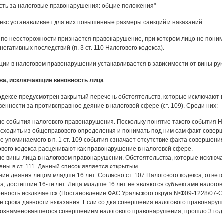
сть за налоговые правонарушения: общие положения"
екс устанавливает для них повышенные размеры санкций и наказаний.
о неосторожности признается правонарушение, при котором лицо не поним
негативных последствий (п. 3 ст. 110 Налогового кодекса).
ции в налоговом правонарушении устанавливается в зависимости от вины рук
ва, исключающие виновность лица
одексе предусмотрен закрытый перечень обстоятельств, которые исключают 
венности за противоправное деяние в налоговой сфере (ст. 109). Среди них:
ие события налогового правонарушения. Поскольку понятие такого события Н
исходить из общеправового определения и понимать под ним сам факт соверш
е упоминаемого в п. 1 ст. 109 события означает отсутствие факта совершени
ового кодекса расценивают как правонарушение в налоговой сфере.
ие вины лица в налоговом правонарушении. Обстоятельства, которые исключ
ны в ст. 111. Данный список является открытым.
ие деяния лицом младше 16 лет. Согласно ст. 107 Налогового кодекса, отве
а, достигшие 16-ти лет. Лица младше 16 лет не являются субъектами налого
нность исключается (Постановление ФАС Уральского округа №Ф09-1228/07-С1 
е срока давности наказания. Если со дня совершения налогового правонаруш
 ознаменовавшегося совершением налогового правонарушения, прошло 3 года