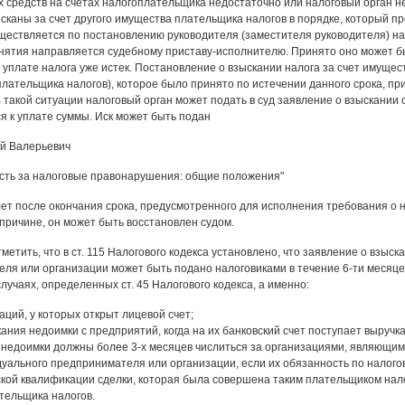
 средств на счетах налогоплательщика недостаточно или налоговый орган не
сканы за счет другого имущества плательщика налогов в порядке, который пре
ществляется по постановлению руководителя (заместителя руководителя) нало
нятия направляется судебному приставу-исполнителю. Принято оно может быть 
 уплате налога уже истек. Постановление о взыскании налога за счет имуще
плательщика налогов), которое было принято по истечении данного срока, п
 такой ситуации налоговый орган может подать в суд заявление о взыскании 
 к уплате суммы. Иск может быть подан
й Валерьевич
сть за налоговые правонарушения: общие положения"
 лет после окончания срока, предусмотренного для исполнения требования о 
причине, он может быть восстановлен судом.
метить, что в ст. 115 Налогового кодекса установлено, что заявление о взыс
ля или организации может быть подано налоговиками в течение 6-ти месяце
лучаях, определенных ст. 45 Налогового кодекса, а именно:
аций, у которых открыт лицевой счет;
ания недоимки с предприятий, когда на их банковский счет поступает выручка
 недоимки должны более 3-х месяцев числиться за организациями, являющи
дуального предпринимателя или организации, если их обязанность по налог
кой квалификации сделки, которая была совершена таким плательщиком налог
тельщика налогов.