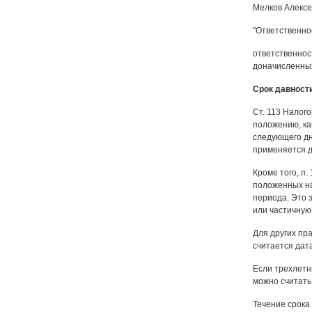
Мелков Алексе
"Ответственно
ответственнос
доначисленных 
Срок давности
Ст. 113 Налог
положению, ка
следующего дн
применяется дл
Кроме того, п.
положенных на
периода. Это 
или частичную
Для других пр
считается дат
Если трехлетн
можно считать
Течение срока