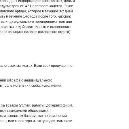
 обладает информацией о его счетах, деньги
дусмотрен ст. 47 Налогового кодекса. Такое
гового органа, которое в течение 3-х дней
в течение 1-го года после того, как срок
ства индивидуального предпринимателя или
ризнается недействительным и исполнению
с плательщика налогов (налогового агента)
налоговых выплатах. Если срок пропущен по
кании штрафа с индивидуального
в после истечения срока исполнения
 за товары (услуги, работы) дочерних фирм.
мися зависимыми обществами;
овым выплатам базируется на изменении
ов, или характера и статуса деятельности