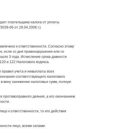
ждает плательщика налога от уплаты
39-06 от 28.04.2006 г.).
ивлечено к ответственности. Согласно этому
е, если со дня правонарушения или со
шло 3 года. Исчисление срока давности
120 и 122 Налогового кодекса.
ия правил учета и невыплаты всех
окончания соответствующего налогового
ь в вину занижение налоговых сумм, полную
я противоправного деяния, а его окончанием
ности.
ицо к ответственности, то его действия
енности лицо, всеми силами