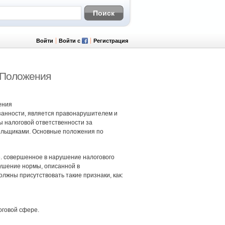
Войти
Войти с
Регистрация
 Положения
ения
бязанности, является правонарушителем и
 налоговой ответственности за
ельщиками. Основные положения по
е. совершенное в нарушение налогового
рушение нормы, описанной в
лжны присутствовать такие признаки, как:
оговой сфере.