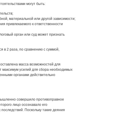
стоятельствами могут быть:
ельств;
ной, материальной или другой зависимости;
ия привлекаемого к ответственности
оговый орган или суд может признать
 в 2 раза, по сравнению с суммой,
 оставлена масса возможностей для
т максимум усилий для сбора необходимых
ченными органами действительно
умышленно совершило противоправное
оторого лицо осознавало его
 последствий. Поскольку такие деяния