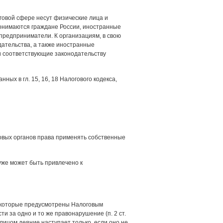
оговой сфере несут физические лица и
понимаются граждане России, иностранные
 предприниматели. К организациям, в свою
дательства, а также иностранные
и соответствующие законодательству
ных в гл. 15, 16, 18 Налогового кодекса,
овых органов права применять собственные
 уже может быть привлечено к
, которые предусмотрены Налоговым
ти за одно и то же правонарушение (п. 2 ст.
лицом деяние наступает только, если оно не