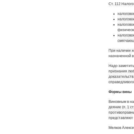
Ст. 112 Налог
налогово
налогово
налогово
физическ
налогово
смягчающ
При наличии х
назначенной в 
Надо заметить
признания люб
доказательств
справедливого
Формы вины
Виновным в на
деяние (п. 1 с
противоправны
представляют
Мелков Алексе