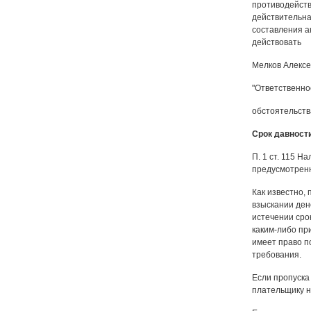
противодейств
действительна
составления ак
действовать
Мелков Алексе
"Ответственно
обстоятельств
Срок давност
П. 1 ст. 115 Н
предусмотренны
Как известно,
взыскании ден
истечении срок
каким-либо пр
имеет право по
требования.
Если пропуска
плательщику на