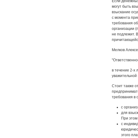
Если денежных
могут быть взы
взыскание осу
с момента при
требования об
организации (
не подлежит. В
причитающейся
Мелков Алексе
"Ответственно
в течение 2-х
уважительной 
Стоит также от
предпринимате
требования в с
с организ
для взыск
При этом
с индиви
юридичес
этого пла