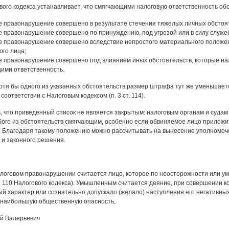
ового кодекса устанавливает, что смягчающими налоговую ответственность об
е правонарушение совершено в результате стечения тяжелых личных обстоят
е правонарушение совершено по принуждению, под угрозой или в силу служеб
е правонарушение совершено вследствие непростого материального положен
ого лица;
е правонарушение совершено под влиянием иных обстоятельств, которые нал
ими ответственность.
отя бы одного из указанных обстоятельств размер штрафа тут же уменьшается
соответствии с Налоговым кодексом (п. 3 ст. 114).
, что приведенный список не является закрытым: налоговым органам и судам
ого из обстоятельств смягчающим, особенно если обвиняемое лицо приложи
. Благодаря такому положению можно рассчитывать на вынесение уполномо
 и законного решения.
логовом правонарушении считается лицо, которое по неосторожности или 
т. 110 Налогового кодекса). Умышленным считается деяние, при совершении к
й характер или сознательно допускало (желало) наступления его негативных
 наибольшую общественную опасность,
й Валерьевич