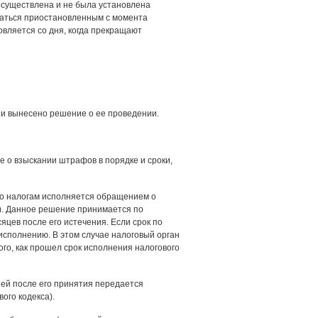
осуществлена и не была установлена
итаться приостановленным с момента
новляется со дня, когда прекращают
 и вынесено решение о ее проведении.
е о взыскании штрафов в порядке и сроки,
по налогам исполняется обращением о
а). Данное решение принимается по
яцев после его истечения. Если срок по
сполнению. В этом случае налоговый орган
того, как прошел срок исполнения налогового
ней после его принятия передается
ого кодекса).