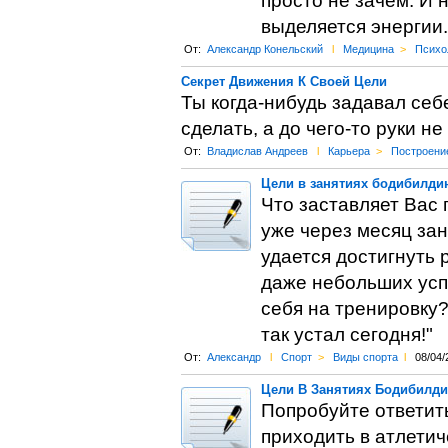
просто не зачем. И 
выделяется энергии.
От:
Александр Конельский
l
Медицина
>
Психо
Секрет Движения К Своей Цели
Ты когда-нибудь задавал себ
сделать, а до чего-то руки н
От:
Владислав Андреев
l
Карьера
>
Построени
Цели в занятиях бодибилди
Что заставляет Вас 
уже через месяц зан
удается достигнуть р
даже небольших успе
себя на тренировку
так устал сегодня!"
От:
Александр
l
Спорт
>
Виды спорта
l
08/04/
Цели В Занятиях Бодибилд
Попробуйте ответить
приходить в атлетич