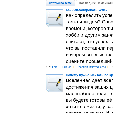
Статьи по теме
Последние Семейная 
Как Запланировать Успех?
Как определить успе
тачка или дом? Сов
времени, которое т
хобби и другим заня
считают, что успех 
что вы поставили пе
вечером вы выясняет
оцените прошедший
От:
Lola
l
Бизнес
>
Предпринимательство
l
13
Почему нужно мечтать по к
Вселенная даёт всег
достижения ваших це
масштабнее цели, те
вы будете готовы её 
хотите в жизни, у ва