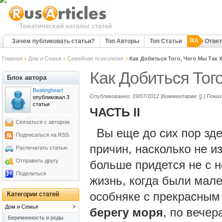
Тематический каталог статей
RA
Зачем публиковать статьи?
Топ Авторы
Топ Статьи
Отве
Главная
>
Дом и Семья
>
Семейная психология
>
Как Добиться Того, Чего Мы Так Х
Как Добиться Того
Блок автора
Beatingheart
Опубликованно: 19/07/2012 |Комментарии:
0
| Пока
опубликовал 3
статьи
ЧАСТЬ II
Связаться с автором
Вы еще до сих пор зде
Подписаться на RSS
причин, насколько не 
Распечатать статью
Отправить другу
больше придется не с н
Поделиться
жизнь, когда были мал
особняке с прекрасны
Категории статей
Дом и Семья
берегу моря
, по вечер
Беременность и роды