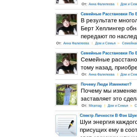
От:
Анна Фалилеева
l
Дом и Се
Семейные Расстановки По Б
В результате много
Берт Хеллингер обн
передают по наслед
От:
Анна Фалилеева
l
Дом и Семья
>
Семейная
Семейные Расстановки По Б
Семейные расстанов
тому назад, приобр
От:
Анна Фалилеева
l
Дом и Се
Почему Люди Изменяют?
Почему мы изменяем
заставляет это сдел
От:
Miramag
l
Дом и Семья
>
С
Спектр Личности В Фэн Шуи
Шуи энергия каждого
присущих ему в соот