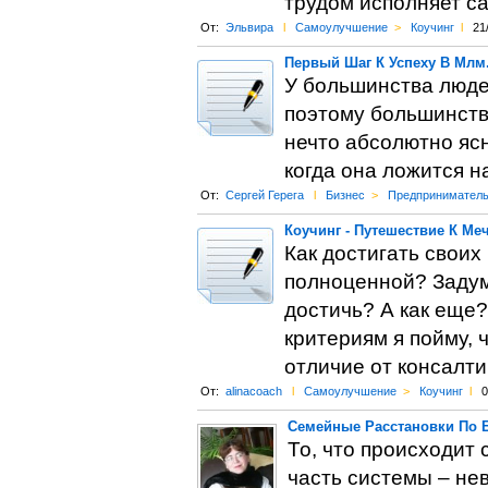
трудом исполняет с
От:
Эльвира
l
Самоулучшение
>
Коучинг
l
21
Первый Шаг К Успеху В Млм.
У большинства людей
поэтому большинство
нечто абсолютно ясн
когда она ложится н
От:
Сергей Герега
l
Бизнес
>
Предприниматель
Коучинг - Путешествие К Меч
Как достигать своих
полноценной? Задума
достичь? А как еще?
критериям я пойму, ч
отличие от консалти
От:
alinacoach
l
Самоулучшение
>
Коучинг
l
0
Семейные Расстановки По Б
То, что происходит 
часть системы – не