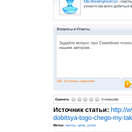
http://beatingheart.ru/
- счасть
узнаете как всего добиться 
Вопросы и Ответы
200
Осталось символов:
Оценить
0 голос(ов)
Источник статьи:
http://
dobitsya-togo-chego-my-tak
Метки:
мечты
,
цели
,
успех