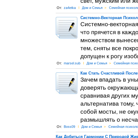
свет, мужским или ж
От:
za4etka
l
Дом и Семья
>
Семейная психол
Системно-Векторная Психол
Системно-векторная 
что прячется в кажд
множеством вынесен
тем, сняты все покро
допущен к рогу изоб
От:
marsel.sub
l
Дом и Семья
>
Семейная псих
Как Стать Счастливой После
Зачем впадать в уны
доверять окружающи
сравнивая других м
альтернатива тому, 
собой мосты, не оку
размышлять о несча
От:
Boss09
l
Дом и Семья
>
Семейная психоло
Как Добиться Гармонии С Природой Жив