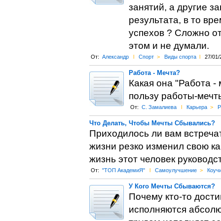
занятий, а другие з
результата, в то вр
успехов ? Сложно от
этом и не думали.
От:
Александр
l
Спорт
>
Виды спорта
l
27/01/
Работа - Мечта?
Какая она "Работа -
пользу работы-мечт
От:
С. Замалиева
l
Карьера
>
Р
Что Делать, Чтобы Мечты Сбывались?
Приходилось ли вам встречат
жизни резко изменил свою к
жизнь этот человек руководс
От:
"ТОП АкадемиЯ"
l
Самоулучшение
>
Коуч
У Кого Мечты Сбываются?
Почему кто-то достиг
исполняются абсолют