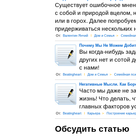
Существует ошибочное мнени
с собой и природой вцелом, 
или в горох. Далее попробуе
придерживаться нескольких н
От:
Валентин Янчий
l
Дом и Семья
>
Семейная
Почему Мы Не Можем Добить
Вы когда-нибудь зад
других нет и сотой 
с нами!
От:
Beatingheart
l
Дом и Семья
>
Семейная пси
Негативные Мысли. Как Бо
Часто мы даже не з
жизнь! Что делать, 
главных факторов у
От:
Beatingheart
l
Карьера
>
Построение карье
Обсудить статью