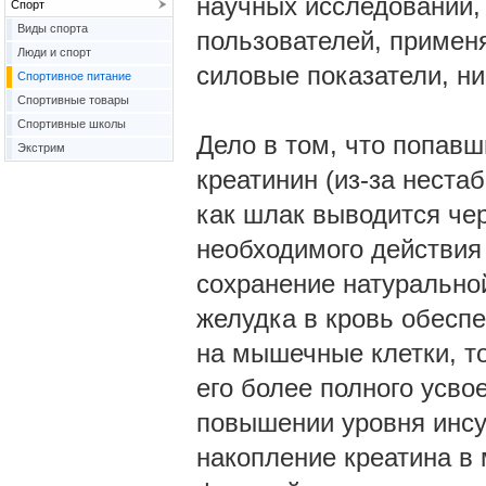
научных исследований, 
Спорт
Виды спорта
пользователей, примен
Люди и спорт
силовые показатели, н
Спортивное питание
Спортивные товары
Спортивные школы
Дело в том, что попав
Экстрим
креатинин (из-за неста
как шлак выводится чер
необходимого действия 
сохранение натуральной
желудка в кровь обесп
на мышечные клетки, то
его более полного усво
повышении уровня инсу
накопление креатина в 