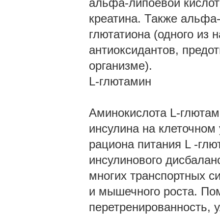
альфа-липоевой кислот
креатина. Также альфа
глютатиона (одного из
антиоксидантов, предо
организме).
L-глютамин
Аминокислота L-глютам
инсулина на клеточном
рациона питания L -гл
инсулинового дисбаланс
многих транспортных с
и мышечного роста. По
перетренированность, у