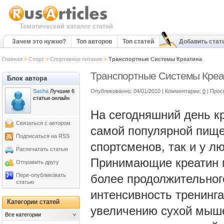
Тематический каталог статей
Зачем это нужно?
Топ авторов
Топ статей
Добавить стат
Главная
>
Спорт
>
Спортивное питание
>
Транспортные Системы Креатина
Транспортные Системы Креа
Блок автора
Sasha
Лучшие 6
Опубликованно: 04/01/2010 | Комментарии:
0
| Прос
статьи онлайн
На сегодняшний день кр
Связаться с автором
самой популярной пище
Подписаться на RSS
спортсменов, так и у л
Распечатать статью
Принимающие креатин м
Отправить другу
Пере-опубликовать
более продолжительног
статью
интенсивность тренинга
Категории статей
увеличению сухой мыше
Все категории