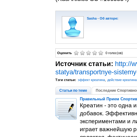
Sasha
-
Об авторе:
Оценить
0 голос(ов)
Источник статьи:
http://
statya/transportnye-sistem
Тэги статьи:
эффект креатина
,
действие креатина
Статьи по теме
Последние Спортивное
Правильный Прием Спортивн
Креатин - это одна
добавок. Эффективн
экспериментами и л
играет важнейшую р