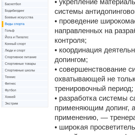
• укрепление материал
Баскетбол
системы антидопинговог
Бодибилдинг
Боевые искусства
• проведение широкома
Виды спорта
направленных на разра
Гольф
Йога и Пилатес
контроля;
Конный спорт
• координация деятель
Люди и спорт
Спортивное питание
допингом;
Спортивные товары
• совершенствование с
Спортивные школы
охватывающей не тольк
Теннис
Фитнес
тренировочный период;
Футбол
• разработка системы 
Хоккей
Экстрим
применяющим допинг, а
применению, — тренера
• широкая просветитель