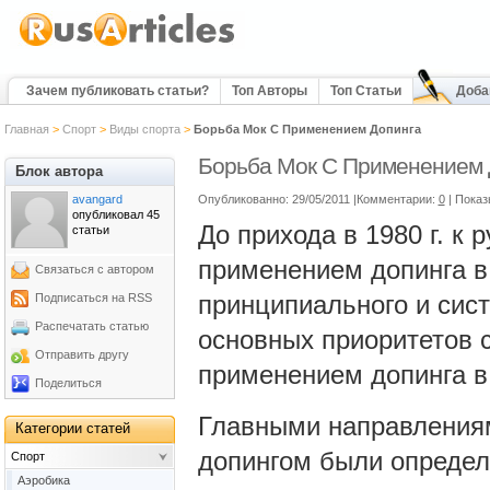
Зачем публиковать статьи?
Топ Авторы
Топ Статьи
Доба
Главная
>
Спорт
>
Виды спорта
>
Борьба Мок С Применением Допинга
Борьба Мок С Применением 
Блок автора
avangard
Опубликованно: 29/05/2011 |Комментарии:
0
| Показ
опубликовал 45
До прихода в 1980 г. к
статьи
применением допинга в
Связаться с автором
принципиального и сист
Подписаться на RSS
Распечатать статью
основных приоритетов 
Отправить другу
применением допинга в
Поделиться
Главными направления
Категории статей
допингом были опреде
Спорт
Аэробика