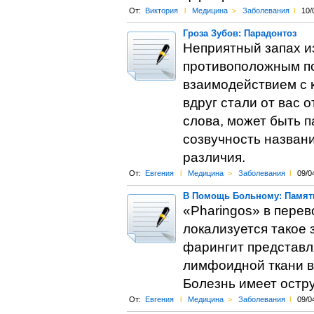
От:
Виктория
l
Медицина
>
Заболевания
l
10/
Гроза Зубов: Парадонтоз
Неприятный запах и
противоположным по
взаимодействием с к
вдруг стали от вас 
слова, может быть п
созвучность назван
различия.
От:
Евгения
l
Медицина
>
Заболевания
l
09/0
В Помощь Больному: Памятк
«Pharingos» в перев
локализуется такое 
фарингит представл
лимфоидной ткани в
Болезнь имеет остр
От:
Евгения
l
Медицина
>
Заболевания
l
09/0