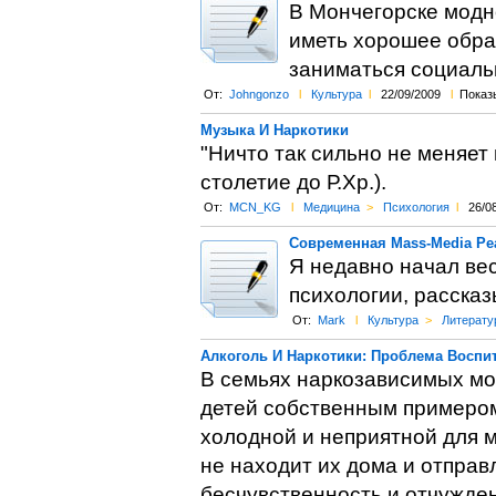
В Мончегорске модн
иметь хорошее обра
заниматься социаль
От:
Johngonzo
l
Культура
l
22/09/2009
l
Показ
Музыка И Наркотики
"Ничто так сильно не меняет
столетие до Р.Хр.).
От:
MCN_KG
l
Медицина
>
Психология
l
26/0
Современная Mass-Media Ре
Я недавно начал вес
психологии, рассказ
От:
Mark
l
Культура
>
Литерату
Алкоголь И Наркотики: Проблема Воспи
В семьях наркозависимых мо
детей собственным примеро
холодной и неприятной для м
не находит их дома и отправл
бесчувственность и отчужден