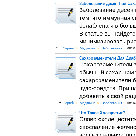
Заболевание Десен При Сах
Заболевание десен в
тем, что иммунная 
ослаблена и в боль
В статье вы найдете
минимизировать рис
От:
Сергей
l
Медицина
>
Заболевания
l
08/04
Сахарозаменители Для Диабе
Сахарозаменители з
обычный сахар нам т
сахарозаменители б
чудо-средств. Приш
добавить в свой рац
От:
Сергей
l
Медицина
>
Заболевания
l
08/04
Что Такое Холецистит?
Слово «холецистит»
«воспаление желчно
воспалительную при