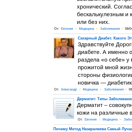
хронический. Согла
бескалькулезным и 
или без них.
От:
Евгения
l
Медицина
>
Заболевания
l
08/0
Сахарный Диабет. Какого Э
Здравствуйте Дороги
диабете. А именно о
раздела «о себе» у 
прожитой мной жизни
стороны физиологии 
новичка — диабетика
От:
Александр
l
Медицина
>
Заболевания
l
08
Дерматит: Типы Заболевани
Дерматит – совокуп
кожи на различные 
От:
Евгения
l
Медицина
>
Забо
Почему Метод Назаралиева Самый Луч