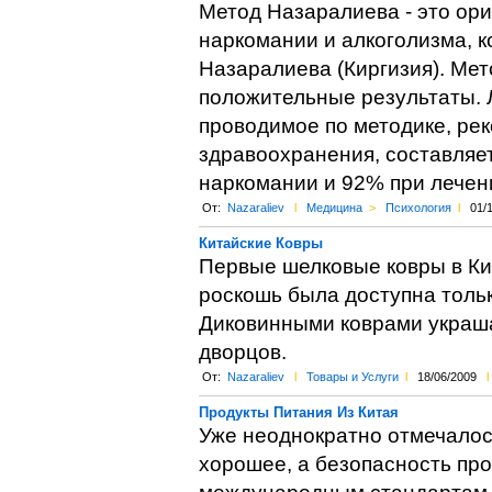
Метод Назаралиева - это ор
наркомании и алкоголизма, к
Назаралиева (Киргизия). Ме
положительные результаты. 
проводимое по методике, ре
здравоохранения, составляе
наркомании и 92% при лечен
От:
Nazaraliev
l
Медицина
>
Психология
l
01/
Китайские Ковры
Первые шелковые ковры в Кит
роскошь была доступна толь
Диковинными коврами украш
дворцов.
От:
Nazaraliev
l
Товары и Услуги
l
18/06/2009
l
Продукты Питания Из Китая
Уже неоднократно отмечалось
хорошее, а безопасность про