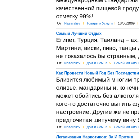
международным стандартам к
качественной пищевой проду
отметку 99%!
От:
Nazaraliev
l
Товары и Услуги
l
18/06/2009
l
Самый Лучший Отдых
Египет, Турция, Таиланд – ах,
Мартини, виски, пиво, танцы 
не показалось бы странным, 
От:
Nazaraliev
l
Дом и Семья
>
Семейная жизн
Как Провести Новый Год Без Последств
Близится любимый многим пра
оливье, мандарины и, конечн
может обойтись без алкоголя
кого-то достаточно выпить ф
настроение. Другие же не п
предпочитая шипучему вину б
От:
Nazaraliev
l
Дом и Семья
>
Семейная жизн
Легализация Наркотиков: За И Против