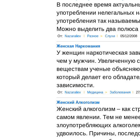
В последнее время актуальн
употреблении нелегальных на
употребления так называемых
Можно выделить два полюса 
От:
Nazaraliev
l
Разное
>
Слухи
l
05/12/2008
Женская Наркомания
У женщин наркотическая зав
чем у мужчин. Увеличенную 
веществам ученые объясняют
который делает его обладат
зависимости.
От:
Nazaraliev
l
Медицина
>
Заболевания
l
27
Женский Алкоголизм
Женский алкоголизм – как ст
самом явлении. Тем не менее
злоупотребляющих алкоголем
удвоилось. Причины, послед