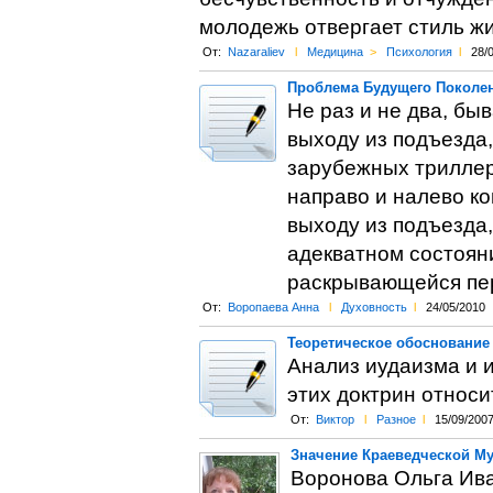
молодежь отвергает стиль жи
От:
Nazaraliev
l
Медицина
>
Психология
l
28/
Проблема Будущего Поколе
Не раз и не два, быв
выходу из подъезда,
зарубежных триллер
направо и налево ко
выходу из подъезда,
адекватном состоян
раскрывающейся пер
От:
Воропаева Анна
l
Духовность
l
24/05/2010
Теоретическое обоснование 
Анализ иудаизма и 
этих доктрин относ
От:
Виктор
l
Разное
l
15/09/200
Значение Краеведческой М
Воронова Ольга Ив