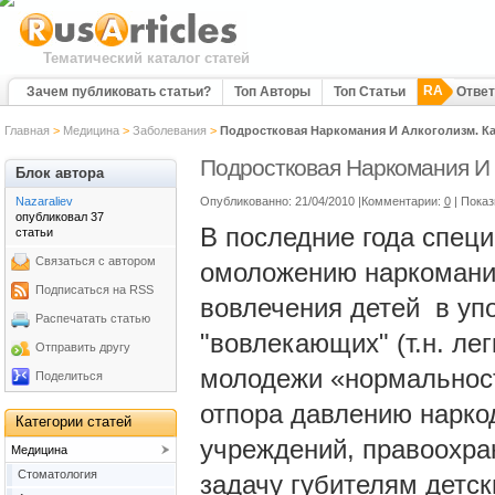
Тематический каталог статей
RA
Зачем публиковать статьи?
Топ Авторы
Топ Статьи
Отве
Главная
>
Медицина
>
Заболевания
>
Подростковая Наркомания И Алкоголизм. Ка
Подростковая Наркомания И 
Блок автора
Nazaraliev
Опубликованно: 21/04/2010 |Комментарии:
0
| Пока
опубликовал 37
В последние года спец
статьи
Связаться с автором
омоложению наркомании
Подписаться на RSS
вовлечения детей в уп
Распечатать статью
"вовлекающих" (т.н. лег
Отправить другу
молодежи «нормальност
Поделиться
отпора давлению нарко
Категории статей
учреждений, правоохран
Медицина
Cтоматология
задачу губителям детск