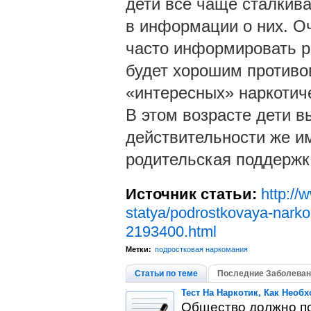
дети все чаще сталкива
в информации о них. Оч
часто информировать ре
будет хорошим противов
«интересных» наркотиче
В этом возрасте дети в
действительности же и
родительская поддержк
Источник статьи:
http://
statya/podrostkovaya-narko
2193400.html
Метки:
подростковая наркомания
Статьи по теме
Последние Заболеван
Тест На Наркотик, Как Необ
Общество должно пон