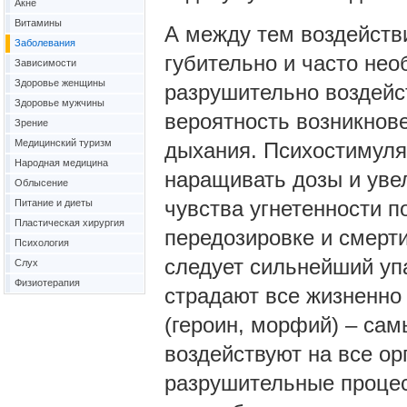
Акне
Витамины
А между тем воздейств
Заболевания
губительно и часто не
Зависимости
Здоровье женщины
разрушительно воздейст
Здоровье мужчины
вероятность возникнове
Зрение
Медицинский туризм
дыхания. Психостимуля
Народная медицина
наращивать дозы и уве
Облысение
чувства угнетенности п
Питание и диеты
Пластическая хирургия
передозировке и смерти
Психология
следует сильнейший упа
Слух
Физиотерапия
страдают все жизненно
(героин, морфий) – са
воздействуют на все о
разрушительные процесс