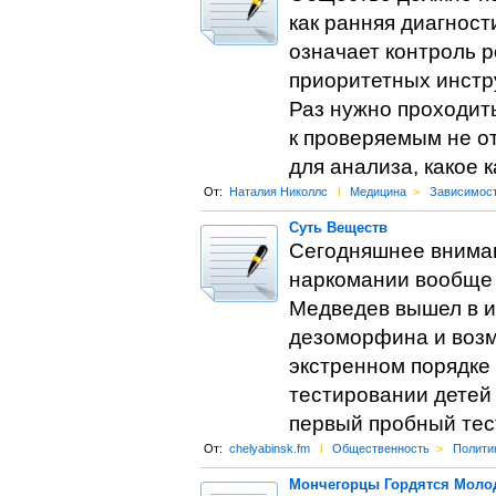
как ранняя диагност
означает контроль р
приоритетных инстр
Раз нужно проходит
к проверяемым не от
для анализа, какое 
От:
Наталия Николлс
l
Медицина
>
Зависимос
Суть Веществ
Сегодняшнее вниман
наркомании вообще 
Медведев вышел в и
дезоморфина и возм
экстренном порядке 
тестировании детей 
первый пробный те
От:
chelyabinsk.fm
l
Общественность
>
Полити
Мончегорцы Гордятся Мол