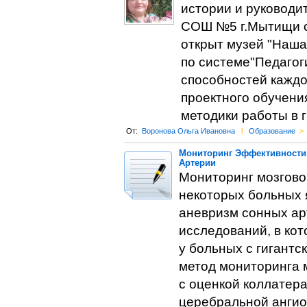
истории и руководи
СОШ №5 г.Мытищи с 
открыт музей "Наша
по системе"Педагог
способностей каждо
проектного обучени
методики работы в г
От:
Воронова Ольга Ивановна
l
Образование
>
Мониторинг Эффективности
Артерии
Мониторинг мозговог
некоторых больных 
аневризм сонных ар
исследований, в ко
у больных с гигант
метод мониторинга 
с оценкой коллатер
церебральной ангио