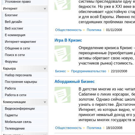
системы преследовали одну е
Уголовное право
бедности. Но уже в XXI веке 
Интернет
обеспечивает «достойную стар
Блоггинг
и для всей Европы. Именно по
Веб дизайн
сегодняшних проблемах пенси
Веб хостинг
Общественность
>
Политика
l
01/11/2008
Е-коммерция
Игра В Кризис
Интернет-маркетинг
Определение кризиса Кризис —
Общение в сети
переоцененные (приобретшие 
Поиск в сети
активы обретают свою новую,
Форумы
участников рынка) стоимость.
Карьера
Бизнес
>
Предпринимательство
l
22/10/2008
Набор персонала
Абордажный Бизнес
Построение карьеры
Работа
В детстве многие из нас чита
Сабатини о лихих корсарах, б
Работа в сети
золотом. Однако сейчас школ
Коммуникации
узнать о пиратстве. Достаточ
Видеоконференции
Интернет, из которых видно, ч
приносит немалый доход его у
Гаджеты
интересы многих государств м
Мобильная связь
Общественность
>
Политика
l
18/10/2008
Телевидение