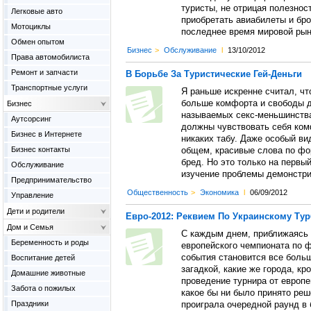
туристы, не отрицая полезно
Легковые авто
приобретать авиабилеты и бро
Мотоциклы
последнее время мировой рын
Обмен опытом
Бизнес
>
Обслуживание
l
13/10/2012
Права автомобилиста
Ремонт и запчасти
В Борьбе За Туристические Гей-Деньги
Транспортные услуги
Я раньше искренне считал, чт
больше комфорта и свободы д
Бизнес
называемых секс-меньшинства
Аутсорсинг
должны чувствовать себя ком
Бизнес в Интернете
никаких табу. Даже особый ви
Бизнес контакты
общем, красивые слова по фо
бред. Но это только на первы
Обслуживание
изучение проблемы демонстри
Предпринимательство
Общественность
>
Экономика
l
06/09/2012
Управление
Дети и родители
Евро-2012: Реквием По Украинскому Тур
Дом и Семья
С каждым днем, приближаясь 
Беременность и роды
европейского чемпионата по ф
события становится все больш
Воспитание детей
загадкой, какие же города, кр
Домашние животные
проведение турнира от европе
Забота о пожилых
какое бы ни было принято реш
Праздники
проиграла очередной раунд в 