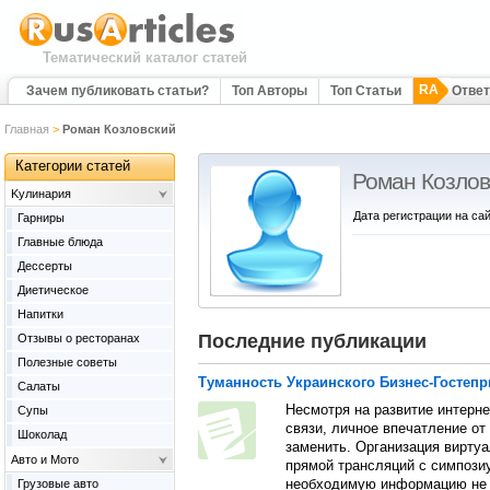
Тематический каталог статей
RA
Зачем публиковать статьи?
Топ Авторы
Топ Статьи
Отве
Главная
>
Роман Козловский
Категории статей
Роман Козлов
Kулинария
Дата регистрации на сай
Гарниры
Главные блюда
Дессерты
Диетическое
Напитки
Последние публикации
Отзывы о ресторанах
Полезные советы
Туманность Украинского Бизнес-Гостеп
Салаты
Несмотря на развитие интерн
Супы
связи, личное впечатление от
Шоколад
заменить. Организация вирту
Авто и Мото
прямой трансляций с симпозиу
Грузовые авто
необходимую информацию не в