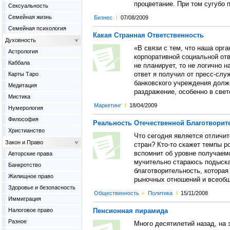
процветание. При том сугубо 
Сексуальность
Семейная жизнь
Бизнес
l
07/08/2009
Семейная психология
Какая Странная Ответственность
Духовность
«В связи с тем, что наша орг
Астрология
корпоративной социальной от
Каббала
не планирует, то не логично н
Карты Таро
ответ я получил от пресс-слу
банковского учреждения дол
Медитация
раздражение, особенно в све
Мистика
Маркетинг
l
18/04/2009
Нумерология
Философия
Реальность Отечественной Благотворит
Христианство
Что сегодня является отличи
Закон и Право
стран? Кто-то скажет темпы ро
вспомнит об уровне получаемо
Авторские права
мучительно стараюсь подыска
Банкротство
благотворительность, которая
Жилищное право
рыночных отношений и всеобщ
Здоровье и безопасность
Общественность
>
Политика
l
15/11/2008
Иммиграция
Налоговое право
Пенсионная пирамида
Разное
Много десятилетий назад, на 