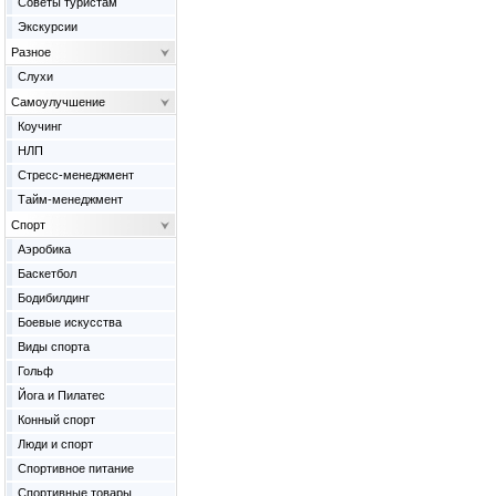
Советы туристам
Экскурсии
Разное
Слухи
Самоулучшение
Коучинг
НЛП
Стресс-менеджмент
Тайм-менеджмент
Спорт
Аэробика
Баскетбол
Бодибилдинг
Боевые искусства
Виды спорта
Гольф
Йога и Пилатес
Конный спорт
Люди и спорт
Спортивное питание
Спортивные товары