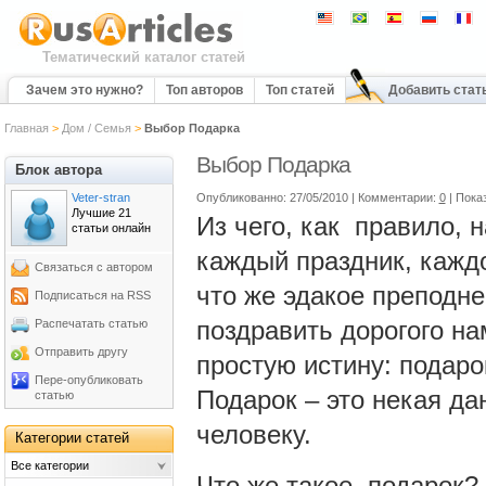
Тематический каталог статей
Зачем это нужно?
Топ авторов
Топ статей
Добавить стат
Главная
>
Дом / Семья
>
Выбор Подарка
Выбор Подарка
Блок автора
Veter-stran
Опубликованно: 27/05/2010 | Комментарии:
0
| Показ
Лучшие 21
Из чего, как правило, 
статьи онлайн
каждый праздник, каждо
Связаться с автором
что же эдакое преподне
Подписаться на RSS
поздравить дорогого на
Распечатать статью
Отправить другу
простую истину: подаро
Пере-опубликовать
Подарок – это некая да
статью
человеку.
Категории статей
Все категории
Что же такое подарок?