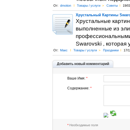
От:
dmotion
l
Товары / услуги
>
Советы
l
19/0
Хрустальный Картины Swaro
Хрустальные карти
выполненные из эли
профессиональными 
Swarovski , которая
От:
Макс
l
Товары / услуги
>
Праздники
l
17/1
Добавить новый комментарий
Ваше Имя:
*
Содержание:
*
*
Необходимые поля