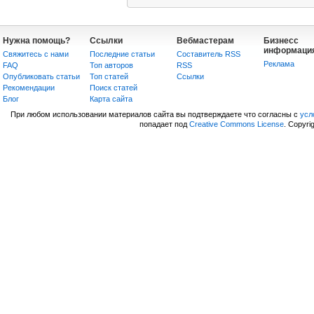
Нужна помощь?
Ссылки
Вебмастерам
Бизнесс
информаци
Свяжитесь с нами
Последние статьи
Составитель RSS
Реклама
FAQ
Топ авторов
RSS
Опубликовать статьи
Топ статей
Сcылки
Рекомендации
Поиск статей
Блог
Карта сайта
При любом использовании материалов сайта вы подтверждаете что согласны с
усл
попадает под
Creative Commons License
. Copyri