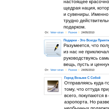
настоящее красочно
щедрая нация, котор
и сувениры. Именно
трудно действитель
подарком.
От:
Veter-stran
l
Разное
l
24/05/2010
Подарки - Это Всегда Прият
Разумеется, что пол
из нас не приключал
руководствуясь сам
вещь, пусть и ценну
От:
Veter-stran
l
Разное
l
24/05/2010
Город Возьми С Собой
Отправляясь куда-то
тому, что оттуда пр
всего, покупаются 
аэропорта. Но разв
необычных подарко