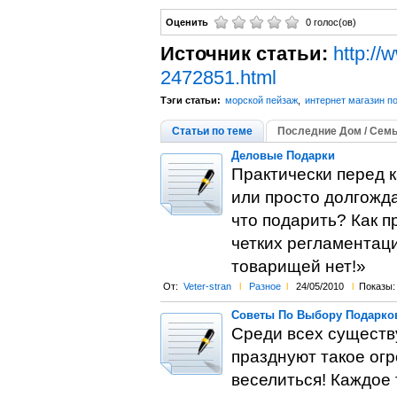
Оценить
0 голос(ов)
Источник статьи:
http://
2472851.html
Тэги статьи:
морской пейзаж
,
интернет магазин п
Статьи по теме
Последние Дом / Семь
Деловые Подарки
Практически перед 
или просто долгожда
что подарить? Как п
четких регламентаци
товарищей нет!»
От:
Veter-stran
l
Разное
l
24/05/2010
l
Показы:
Советы По Выбору Подарко
Среди всех существ
празднуют такое ог
веселиться! Каждое 