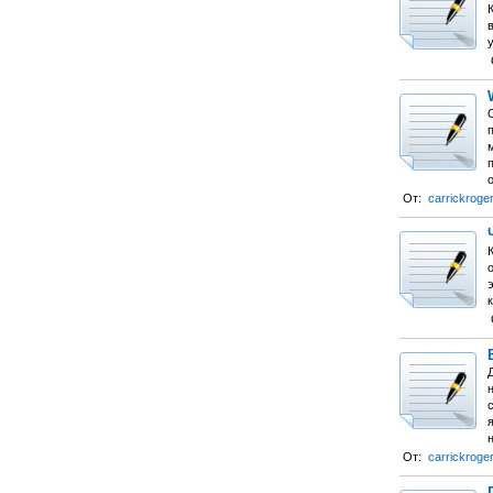
в
у
м
От:
carrickroge
о
к
Д
с
От:
carrickroge