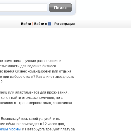
Войти
Войти с
Регистрация
ие памятники, лучшие развлечения и
озможности для ведения бизнеса.
 во время бизнес командировки или отдыха
 при выборе отеля? Как влияет звездность
й?
иниц или апартаментов для проживания.
 хочет найти отель экономичнее, но с
начиная от тренажерного зала, заканчивая
оспользуйтесь такой услугой, и вы
е обычно происходит в 12 часов дня,
ницы Москвы
и Петербурга требуют плату за