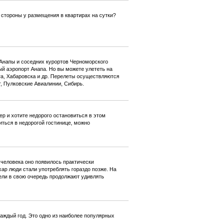
 стороны у размещения в квартирах на сутки?
Анапы и соседних курортов Черноморского
й аэропорт Анапа. Но вы можете улететь на
рга, Хабаровска и др. Перелеты осуществляются
 Пулковские Авиалинии, Сибирь.
ер и хотите недорого остановиться в этом
иться в недорогой гостинице, можно
 человека оно появилось практически
хар люди стали употреблять гораздо позже. На
ели в свою очередь продолжают удивлять
аждый год. Это одно из наиболее популярных