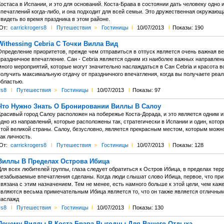
Костаса в Испании, и это для оснований. Коста-Брава в состоянии дать человеку одн
печатлений когда-либо, и она подходит для всей семьи. Это дружественная окружающа
видеть во время праздника в этом районе.
От:
carrickrogers8
l
Путешествия
>
Гостиницы
l
10/07/2013
l
Показы: 190
Withessing Cebria С Точки Вилла Вид
Определение приоритетов, прежде чем отправиться в отпуск является очень важная вещ
праздничное впечатление. Сан - Cebria является одним из наиболее важных направлен
ного мероприятий, которые могут значительно наслаждаться в Сан Cebria и красота вс
получить максимальную отдачу от праздничного впечатления, когда вы получаете реал
областью.
rs8
l
Путешествия
>
Гостиницы
l
10/07/2013
l
Показы: 97
Что Нужно Знать О Бронировании Виллы В Салоу
Красивый город Салоу расположен на побережье Коста-Дорада, и это является одним 
дно из направлений, которые расположены так, стратегически в Испании и один, кото
этой великой страны. Салоу, безусловно, является прекрасным местом, которым можн
ак личность.
От:
carrickrogers8
l
Путешествия
>
Гостиницы
l
10/07/2013
l
Показы: 128
Виллы В Пределах Острова Ибица
ля всех любителей группы, глаза следует обратиться к Остров Ибица, в пределах терр
незабываемые впечатления сделаны. Когда люди слышат слово Ибица, первое, что прих
вязана с этим назначением. Тем не менее, есть намного больше к этой цели, чем каж
являются весьма примечательным Ибица является то, что он также является отличным
наслажд
rs8
l
Путешествия
>
Гостиницы
l
10/07/2013
l
Показы: 130
Почему Виллы В Коста-Брава Выгодны Для Вашего Отдыха