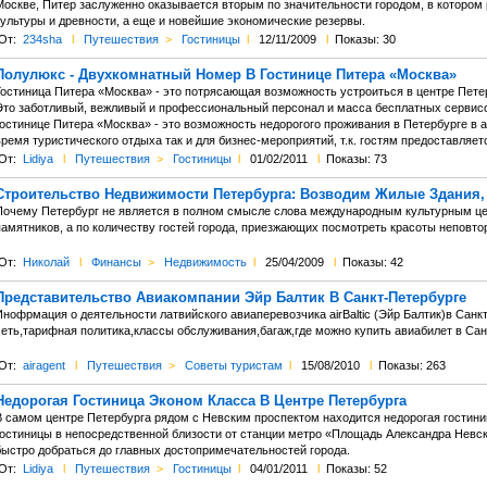
Москве, Питер заслуженно оказывается вторым по значительности городом, в которо
культуры и древности, а еще и новейшие экономические резервы.
От:
234sha
l
Путешествия
>
Гостиницы
l
12/11/2009
l
Показы: 30
Полулюкс - Двухкомнатный Номер В Гостинице Питера «Москва»
Гостиница Питера «Москва» - это потрясающая возможность устроиться в центре Петер
Это заботливый, вежливый и профессиональный персонал и масса бесплатных сервисо
гостинице Питера «Москва» - это возможность недорогого проживания в Петербурге в 
ремя туристического отдыха так и для бизнес-мероприятий, т.к. гостям предоставляе
От:
Lidiya
l
Путешествия
>
Гостиницы
l
01/02/2011
l
Показы: 73
Строительство Недвижимости Петербурга: Возводим Жилые Здания,
Почему Петербург не является в полном смысле слова международным культурным цен
памятников, а по количеству гостей города, приезжающих посмотреть красоты неповто
От:
Николай
l
Финансы
>
Недвижимость
l
25/04/2009
l
Показы: 42
Представительство Авиакомпании Эйр Балтик В Санкт-Петербурге
Инофрмация о деятельности латвийского авиаперевозчика airBaltic (Эйр Балтик)в Сан
еть,тарифная политика,классы обслуживания,багаж,где можно купить авиабилет в Санк
От:
airagent
l
Путешествия
>
Советы туристам
l
15/08/2010
l
Показы: 263
Недорогая Гостиница Эконом Класса В Центре Петербурга
В самом центре Петербурга рядом с Невским проспектом находится недорогая гостин
гостиницы в непосредственной близости от станции метро «Площадь Александра Невско
быстро добраться до главных достопримечательностей города.
От:
Lidiya
l
Путешествия
>
Гостиницы
l
04/01/2011
l
Показы: 52