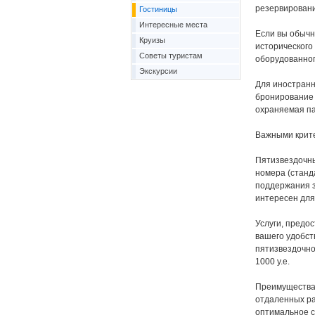
резервировани
Гостиницы
Интересные места
Если вы обычны
Круизы
исторического
Советы туристам
оборудованног
Экскурсии
Для иностранны
бронирование 
охраняемая па
Важными крите
Пятизвездочны
номера (станд
поддержания з
интересен для 
Услуги, предо
вашего удобст
пятизвездочно
1000 y.e.
Преимуществам
отдаленных ра
оптимальное со