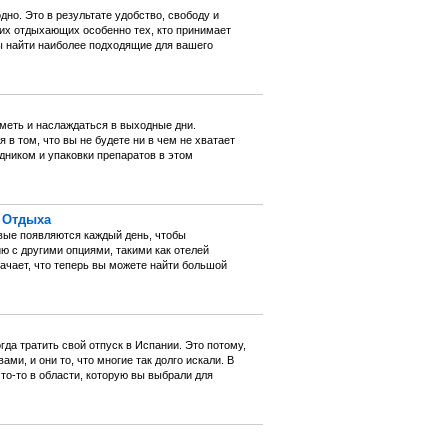
но. Это в результате удобство, свободу и
их отдыхающих особенно тех, кто принимает
ы найти наиболее подходящие для вашего
меть и наслаждаться в выходные дни.
в том, что вы не будете ни в чем не хватает
дником и упаковки препаратов в этом
 Отдыха
овые появляются каждый день, чтобы
ю с другими опциями, такими как отелей
ачает, что теперь вы можете найти большой
а тратить свой отпуск в Испании. Это потому,
и, и они то, что многие так долго искали. В
то-то в области, которую вы выбрали для