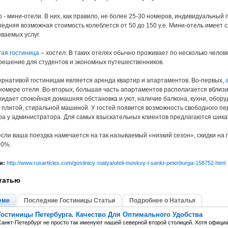
- мини-отели. В них, как правило, не более 25-30 номеров, индивидуальный п
средняя возможная стоимость колеблется от 50 до 150 y.e. Мини-отель имеет 
ваемых услуг.
гая гостиница
– хостел. В таких отелях обычно проживает по несколько челове
решение для студентов и экономных путешественников.
рнативой гостиницам является аренда квартир и апартаментов. Во-первых,
номере отеля. Во-вторых, большая часть апартаментов располагается вблизи 
ожидает спокойная домашняя обстановка и уют, наличие балкона, кухни, обо
й плитой, стиральной машиной. У гостей появится возможность свободного п
ра у администратора. Для самых взыскательных клиентов предлагаются шика
 если ваша поездка намечается на так называемый «низкий сезон», скидки на
20%.
и:
http://www.rusarticles.com/gostinicy-statya/oteli-moskvy-i-sankt-peterburga-158752.html
татью
еме
Последние Гостиницы Статьи
Подробнее о Наталья
Гостиницы Петербурга. Качество Для Оптимального Удобства
Санкт-Петербург не просто так именуют нашей северной второй столицей. Хотя офици