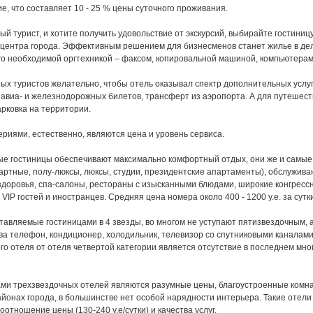
е, что составляет 10 - 25 % цены суточного проживания.
й турист, и хотите получить удовольствие от экскурсий, выбирайте гостиницу
 центра города. Эффективным решением для бизнесменов станет жилье в дел
о необходимой оргтехникой – факсом, копировальной машиной, компьютерам
х туристов желательно, чтобы отель оказывал спектр дополнительных услуг, 
авиа- и железнодорожных билетов, трансферт из аэропорта. А для путешест
рковка на территории.
риями, естественно, являются цена и уровень сервиса.
е гостиницы обеспечивают максимально комфортный отдых, они же и самые 
артные, полу-люксы, люксы, студии, президентские апартаменты), обслуживан
доровья, спа-салоны, рестораны с изысканными блюдами, широкие конгрессн
VIP гостей и иностранцев. Средняя цена номера около 400 - 1200 y.e. за сутки
ставляемые гостиницами в 4 звезды, во многом не уступают пятизвездочным, 
ва телефон, кондиционер, холодильник, телевизор со спутниковыми каналами
го отеля от отеля четвертой категории является отсутствие в последнем мн
и трехзвездочных отелей являются разумные цены, благоустроенные комнат
йонах города, в большинстве нет особой нарядности интерьера. Такие отели
отношение цены (130-240 y.e/сутки) и качества услуг.