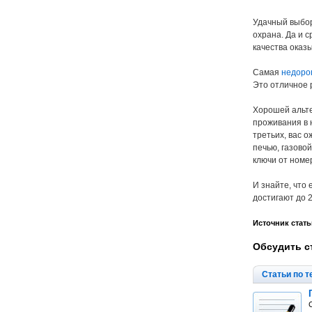
Удачный выбор 
охрана. Да и 
качества оказы
Самая
недоро
Это отличное 
Хорошей альте
проживания в 
третьих, вас 
печью, газово
ключи от номе
И знайте, что
достигают до 
Источник стать
Обсудить с
Статьи по т