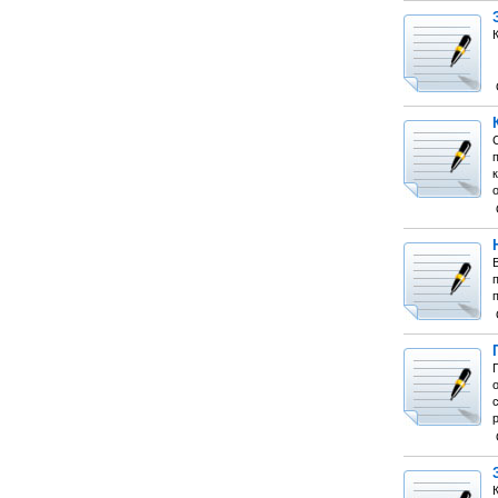
к
В
п
о