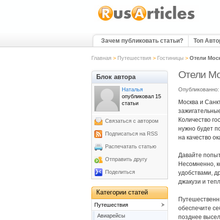
Зачем публиковать статьи?
Топ Авт
Главная
>
Путешествия
>
Гостиницы
>
Отели Моск
Отели Мо
Блок автора
Наталья
Опубликованно: 
опубликовал 15
Москва и Санк
статьи
зажигательные
Количество го
Связаться с автором
нужно будет п
Подписаться на RSS
на качество о
Распечатать статью
Давайте попыт
Отправить другу
Несомненно, ко
Поделиться
удобствами, д
джакузи и теп
Категории статей
Путешественни
Путешествия
обеспечите се
Авиарейсы
позднее высел