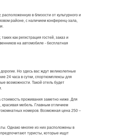
, расположенную в близости от культурного и
овом районе, с наличием конференц-зала,
и.
таких как регистрация гостей, заказ и
венников на автомобиле - бесплатная
дорогие. Но здесь вас ждут великолепные
ие 24 часа в сутки, спорткомплексы для
ые возможности. Такой отель будет
.
а стоимость проживания заметно ниже. Для
, красивая мебель. Главным отличием
огокомнатных номеров. Возможная цена 250 –
ы. Однако многие из них расположены в
 предпочитают туристы, которые ищут