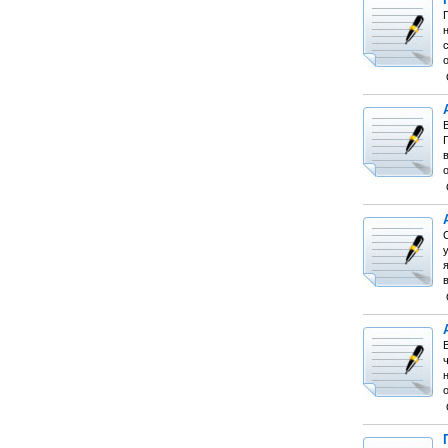
П
П
С
ч
о