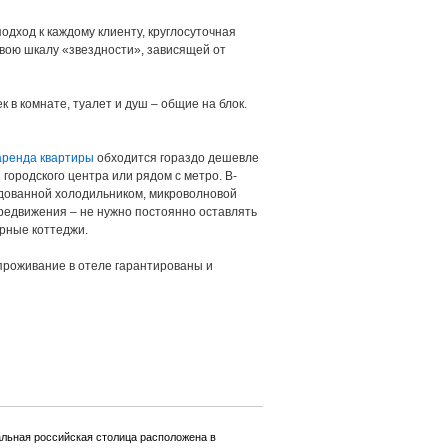
одход к каждому клиенту, круглосуточная
свою шкалу «звездности», зависящей от
к в комнате, туалет и душ – общие на блок.
аренда квартиры
обходится гораздо дешевле
городского центра или рядом с метро. В-
рудованной холодильником, микроволновой
ередвижения – не нужно постоянно оставлять
рные коттеджи.
 проживание в отеле гарантированы и
альная российская столица расположена в