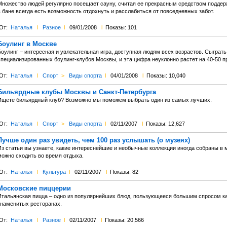
Множество людей регулярно посещает сауну, считая ее прекрасным средством поддерж
 бане всегда есть возможность отдохнуть и расслабиться от повседневных забот.
От:
Наталья
l
Разное
l
09/01/2008
l
Показы: 101
Боулинг в Москве
Боулинг – интересная и увлекательная игра, доступная людям всех возрастов. Сыграть
специализированных боулинг-клубов Москвы, и эта цифра неуклонно растет на 40-50 п
От:
Наталья
l
Спорт
>
Виды спорта
l
04/01/2008
l
Показы: 10,040
Бильярдные клубы Москвы и Санкт-Петербурга
Ищете бильярдный клуб? Возможно мы поможем выбрать один из самых лучших.
От:
Наталья
l
Спорт
>
Виды спорта
l
02/11/2007
l
Показы: 12,627
Лучше один раз увидеть, чем 100 раз услышать (о музеях)
Из статьи вы узнаете, какие интереснейшие и необычные коллекции иногда собраны в 
можно сходить во время отдыха.
От:
Наталья
l
Культура
l
02/11/2007
l
Показы: 82
Московские пиццерии
Итальянская пицца – одно из популярнейших блюд, пользующееся большим спросом как 
знаменитых ресторанах.
От:
Наталья
l
Разное
l
02/11/2007
l
Показы: 20,566