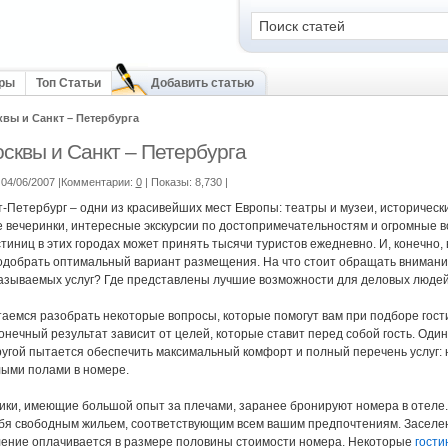
оры
Топ Статьи
Добавить статью
вы и Санкт – Петербурга
сквы и Санкт – Петербурга
04/06/2007 |Комментарии:
0
| Показы: 8,730
|
т-Петербург – одни из красивейших мест Европы: театры и музеи, историческ
 вечеринки, интересные экскурсии по достопримечательностям и огромные в
стиниц в этих городах может принять тысячи туристов ежедневно. И, конечно,
одобрать оптимальный вариант размещения. На что стоит обращать внимание
казываемых услуг? Где представлены лучшие возможности для деловых люде
аемся разобрать некоторые вопросы, которые помогут вам при подборе гост
нечный результат зависит от целей, которые ставит перед собой гость. Один
ругой пытается обеспечить максимальный комфорт и полный перечень услуг: 
лыми полами в номере.
ки, имеющие большой опыт за плечами, заранее бронируют номера в отеле. В
бя свободным жильем, соответствующим всем вашим предпочтениям. Заселени
ение оплачивается в размере половины стоимости номера. Некоторые
гости