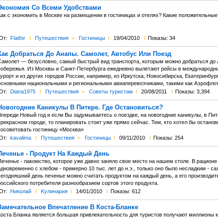
Экономия Со Всеми Удобствами
Как с экономить в Москве на размещении в гостиницах и отелях? Какие положительные
От:
Flatfor
l
Путешествия
>
Гостиницы
l
19/04/2010
l
Показы: 34
Как Добраться До Анапы. Самолет, Автобус Или Поезд
Самолет — безусловно, самый быстрый вид транспорта, которым можно добраться до 
побережья. Из Москвы и Санкт-Петербурга ежедневно вылетают рейсы в международны
урорт и из других городов России, например, из Иркутска, Новосибирска, Екатеринбу
основными национальными и региональными авиаперевозчиками, такими как Аэрофлот,
От:
Diana1975
l
Путешествия
>
Советы туристам
l
20/08/2011
l
Показы: 3,394
Новогодние Каникулы В Питере. Где Остановиться?
переди Новый год и если Вы задумываетесь о поездке, на новогодние каникулы, в Пит
рекрасном городе, то планировать стоит уже прямо сейчас. Тем, кто хотел бы останов
посоветовать гостиницу «Москва»
От:
kavalima
l
Путешествия
>
Гостиницы
l
09/11/2010
l
Показы: 254
Печенье - Продукт На Каждый День
Печенье - лакомство, которое уже давно заняло свое место на нашем столе. В рационе
дновременно с хлебом - примерно 10 тыс. лет до н.э., только оно было несладким - са
сегодняшний день печенье можно считать продуктом на каждый день, а его производит
российского потребителя разнообразием сортов этого продукта.
От:
Николай
l
Kулинария
l
14/01/2010
l
Показы: 612
Замечательное Впечатление В Коста-Бланке
Коста Бланка является большая привлекательность для туристов получают миллионы к