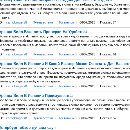
о сравнению с размещение в гостинице, виллы в Коста-Брава, безусловно, более выгод
неприкосновенность частной жизни виллы, что они стали идеальным выбором для мног
семьям для отдыха. Там Вы найдете их в большом количестве увеличивая ваши шанс
отдыха.
От:
carrickrogers8
l
Путешествия
>
Гостиницы
l
06/07/2013
l
Показы: 74
Аренда Вилл-Важность Проверки На Удобствах
Виллы в аренду в Испании, поступают со всеми удобствами, что отдыхающие жаждут и
роверка на удобствах прежде, чем арендовать виллу не только поможет вам убедиться 
во время пребывания в Испании, но это также важный аспект, чтобы помочь вам с праз
отношении.
От:
carrickrogers8
l
Путешествия
>
Гостиницы
l
06/07/2013
l
Показы: 61
Аренда Вилл В Испании И Какой Размер Может Означать Для Вашего
 виллы праздники растет спрос каждым днем ​​в Испании, стране есть много вилл, а н
удовлетворить растущий спрос. Возможно, преимущества, которые виллах по сравнени
является то, что привело к их время так популярны среди отдыхающих. Увеличение озн
виллы для отдыха в любую часть страны.
От:
carrickrogers8
l
Путешествия
>
Гостиницы
l
06/07/2013
l
Показы: 39
Аренда Вилл В Испании Преимущества
Все больше и больше людей в настоящее время урегулирование размещения виллы, когд
то по сравнению с размещение в гостиницах, виллах приходят со своими преимуществам
настоящее время они доступны в разных частях Испании и вы знаете, что вы найдете ч
тдыха в красивой стране.
От:
carrickrogers8
l
Путешествия
>
Гостиницы
l
06/07/2013
l
Показы: 52
Петербург: обзор лучших саун