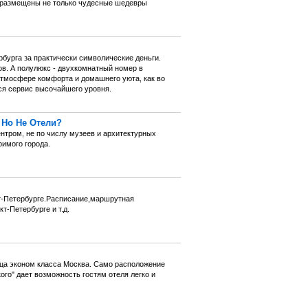
м размещены не только чудесные шедевры
бурга за практически символические деньги.
в. А полулюкс - двухкомнатный номер в
атмосфере комфорта и домашнего уюта, как во
тся сервис высочайшего уровня.
 Но Не Отели?
тром, не по числу музеев и архитектурных
римого города.
кт-Петербурге.Расписание,маршрутная
т-Петербурге и т.д.
ица эконом класса Москва. Само расположение
го" дает возможность гостям отеля легко и