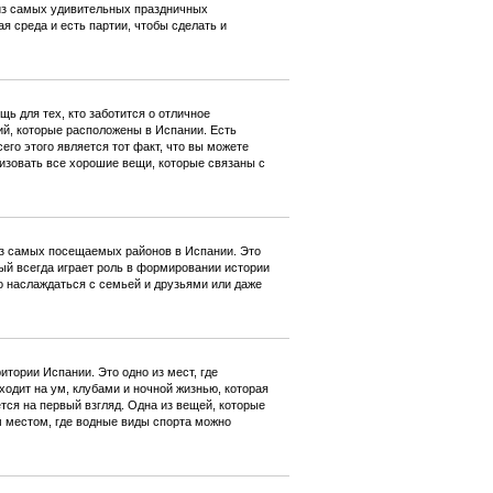
о из самых удивительных праздничных
я среда и есть партии, чтобы сделать и
ь для тех, кто заботится о отличное
ий, которые расположены в Испании. Есть
его этого является тот факт, что вы можете
изовать все хорошие вещи, которые связаны с
из самых посещаемых районов в Испании. Это
рый всегда играет роль в формировании истории
о наслаждаться с семьей и друзьями или даже
итории Испании. Это одно из мест, где
одит на ум, клубами и ночной жизнью, которая
ется на первый взгляд. Одна из вещей, которые
 местом, где водные виды спорта можно