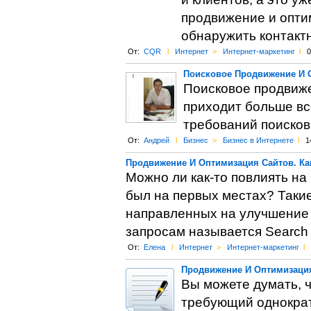
продвижение и опти
обнаружить контакт
От:
CQR
l
Интернет
>
Интернет-маркетинг
l
0
Поисковое Продвижение И 
Поисковое продвиже
приходит больше вс
требований поисков
От:
Андрей
l
Бизнес
>
Бизнес в Интернете
l
1
Продвижение И Оптимизация Сайтов. Ка
Можно ли как-то повлиять на
был на первых местах? Таки
направленных на улучшение 
запросам называется Search E
От:
Елена
l
Интернет
>
Интернет-маркетинг
l
Продвижение И Оптимизаци
Вы можете думать, ч
требующий однократ