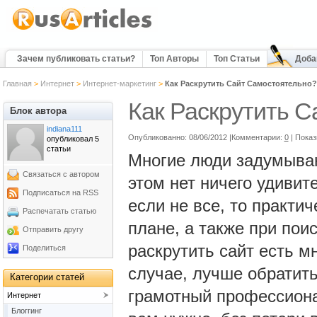
Зачем публиковать статьи?
Топ Авторы
Топ Статьи
Доба
Главная
>
Интернет
>
Интернет-маркетинг
>
Как Раскрутить Сайт Самостоятельно?
Как Раскрутить 
Блок автора
indiana111
Опубликованно: 08/06/2012 |Комментарии:
0
| Пока
опубликовал 5
статьи
Многие люди задумывают
Связаться с автором
этом нет ничего удивите
Подписаться на RSS
если не все, то практи
Распечатать статью
плане, а также при пои
Отправить другу
раскрутить сайт есть мн
Поделиться
случае, лучше обратить
Категории статей
грамотный профессиона
Интернет
Блоггинг