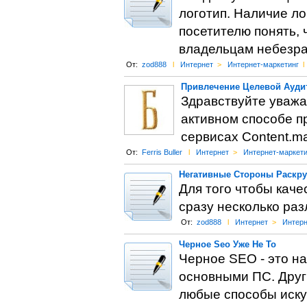
логотип. Наличие ло
посетителю понять, 
владельцам небезра
От:
zod888
l
Интернет
>
Интернет-маркетинг
l
Привлечение Целевой Ауди
Здравствуйте уважа
активном способе пр
сервисах Content.mail.
От:
Ferris Buller
l
Интернет
>
Интернет-маркети
Негативные Стороны Раскру
Для того чтобы каче
сразу несколько раз
От:
zod888
l
Интернет
>
Интерн
Черное Seo Уже Не То
Черное SEO - это н
основными ПС. Друг
любые способы иску