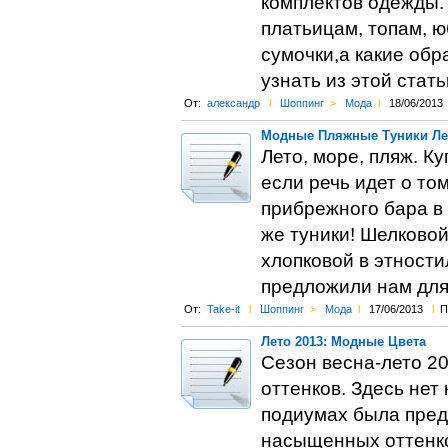
комплектов одежды.
платьицам, топам, 
сумочки,а какие об
узнать из этой стать
От:
александр
l
Шоппинг
>
Мода
l
18/06/2013
Модные Пляжные Туники Ле
Лето, море, пляж. Ку
если речь идет о то
прибрежного бара в 
же туники! Шелково
хлопковой в этности
предложили нам для 
От:
Take-it
l
Шоппинг
>
Мода
l
17/06/2013
l
П
Лето 2013: Модные Цвета
Сезон весна-лето 2
оттенков. Здесь нет
подиумах была пред
насыщенных оттенко