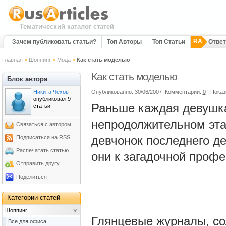
Тематический каталог статей
RA
Зачем публиковать статьи?
Топ Авторы
Топ Статьи
Отве
Главная
>
Шоппинг
>
Мода
>
Как стать моделью
Как стать моделью
Блок автора
Никита Чехов
Опубликованно: 30/06/2007 |Комментарии:
0
| Показ
опубликовал 9
Раньше каждая девушка
статьи
непродолжительном эта
Связаться с автором
девчонок последнего д
Подписаться на RSS
Распечатать статью
они к загадочной проф
Отправить другу
Поделиться
Категории статей
Шоппинг
Глянцевые журналы, со
Все для офиса