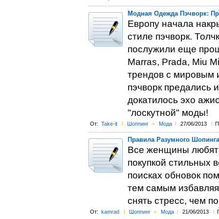
Модная Одежда Пэчворк: П
Европу начала накр
стиле пэчворк. Толч
послужили еще прош
Marras, Prada, Miu 
трендов с мировым 
пэчворк предались и
докатилось эхо ажи
"лоскутной" моды!
От:
Take-it
l
Шоппинг
>
Мода
l
27/06/2013
l
П
Правила Разумного Шопинга 
Все женщины любят 
покупкой стильных в
поисках обновок по
тем самым избавляя
снять стресс, чем п
От:
kamrad
l
Шоппинг
>
Мода
l
21/06/2013
l