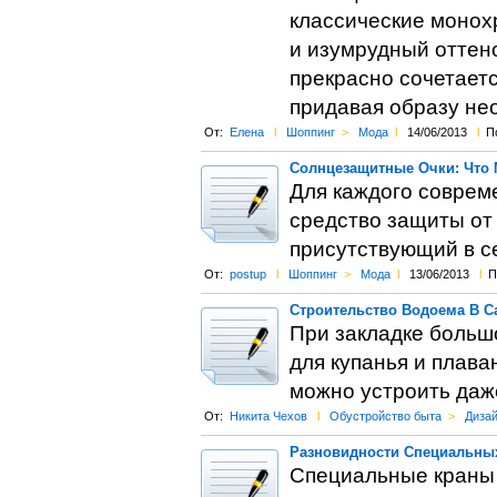
классические монохр
и изумрудный оттен
прекрасно сочетает
придавая образу н
От:
Елена
l
Шоппинг
>
Мода
l
14/06/2013
l
П
Солнцезащитные Очки: Что
Для каждого соврем
средство защиты от
присутствующий в с
От:
postup
l
Шоппинг
>
Мода
l
13/06/2013
l
П
Строительство Водоема В С
При закладке больш
для купанья и плаван
можно устроить даж
От:
Никита Чехов
l
Обустройство быта
>
Дизай
Разновидности Специальны
Специальные краны