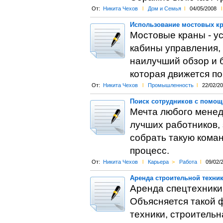
От:
Никита Чехов
l
Дом и Семья
l
04/05/2008
l
Использование мостовых кр
Мостовые краны - ус
кабины управления,
наилучший обзор и 
которая движется п
От:
Никита Чехов
l
Промышленность
l
22/02/2
Поиск сотрудников с помощ
Мечта любого менед
лучших работников, 
собрать такую коман
процесс.
От:
Никита Чехов
l
Карьера
>
Работа
l
09/02/
Аренда строительной техни
Аренда спецтехники 
Объясняется такой 
техники, строительн