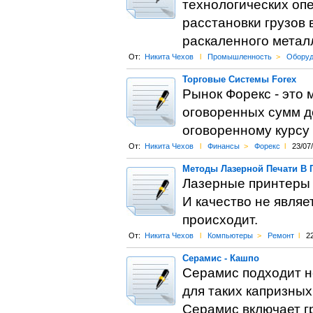
технологических опе
расстановки грузов 
раскаленного метал
От:
Никита Чехов
l
Промышленность
>
Оборуд
Торговые Системы Forex
Рынок Форекс - это 
оговоренных сумм д
оговоренному курсу 
От:
Никита Чехов
l
Финансы
>
Форекс
l
23/07
Методы Лазерной Печати В 
Лазерные принтеры 
И качество не являе
происходит.
От:
Никита Чехов
l
Компьютеры
>
Ремонт
l
2
Серамис - Кашпо
Серамис подходит н
для таких капризных
Серамис включает г