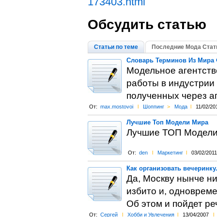
173403.html
Обсудить статью
Статьи по теме
Последние Мода Стат
Словарь Терминов Из Мира 
Модельное агентств
работы в индустрии
полученных через аг
От:
max.mostovoi
l
Шоппинг
>
Мода
l
11/02/20
Лучшие Топ Модели Мира
Лучшие ТОП Модели 
От:
den
l
Маркетинг
l
03/02/2011
Как организовать вечеринку
Да, Москву нынче ни
избито и, одновреме
Об этом и пойдет реч
От:
Сергей
l
Хобби и Увлечения
l
13/04/2007
l