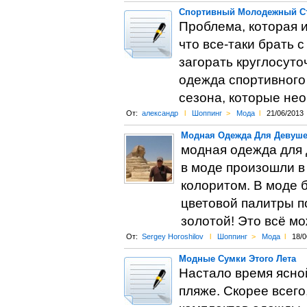
Спортивный Молодежный С
Проблема, которая 
что все-таки брать 
загорать круглосуто
одежда спортивного 
сезона, которые нео
От:
александр
l
Шоппинг
>
Мода
l
21/06/2013
Модная Одежда Для Девуше
модная одежда для 
в моде произошли в
колоритом. В моде
цветовой палитры п
золотой! Это всё м
От:
Sergey Horoshilov
l
Шоппинг
>
Мода
l
18/0
Модные Сумки Этого Лета
Настало время ясной
пляже. Скорее всего