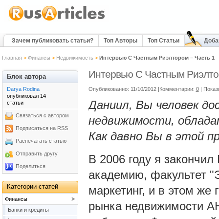
Зачем публиковать статьи?
Топ Авторы
Топ Статьи
Доба
Главная
>
Финансы
>
Недвижимость
>
Интервью С Частным Риэлтором – Часть 1
Интервью С Частным Риэлто
Блок автора
Darya Rodina
Опубликованно: 11/10/2012 |Комментарии:
0
| Показ
опубликовал 14
Даниил, Вы человек д
статьи
Связаться с автором
недвижимости, облада
Подписаться на RSS
Как давно Вы в этой п
Распечатать статью
Отправить другу
В 2006 году я закончи
Поделиться
академию, факультет "
Категории статей
маркетинг, и в этом же
Финансы
рынка недвижимости АН
Банки и кредиты