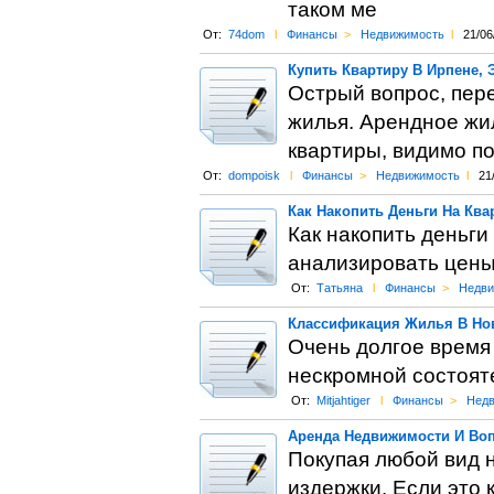
таком ме
От:
74dom
l
Финансы
>
Недвижимость
l
21/06
Купить Квартиру В Ирпене, 
Острый вопрос, пер
жилья. Арендное жил
квартиры, видимо п
От:
dompoisk
l
Финансы
>
Недвижимость
l
21
Как Накопить Деньги На Ква
Как накопить деньги
анализировать цены,
От:
Татьяна
l
Финансы
>
Недви
Классификация Жилья В Нов
Очень долгое время 
нескромной состояте
От:
Mitjahtiger
l
Финансы
>
Недв
Аренда Недвижимости И Во
Покупая любой вид 
издержки. Если это 