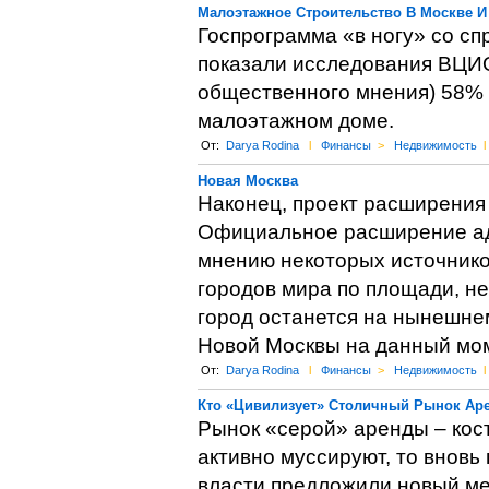
Малоэтажное Строительство В Москве 
Госпрограмма «в ногу» со с
показали исследования ВЦИО
общественного мнения) 58% 
малоэтажном доме.
От:
Darya Rodina
l
Финансы
>
Недвижимость
l
Новая Москва
Наконец, проект расширения
Официальное расширение адм
мнению некоторых источнико
городов мира по площади, не
город останется на нынешне
Новой Москвы на данный мом
От:
Darya Rodina
l
Финансы
>
Недвижимость
l
Кто «Цивилизует» Столичный Рынок Ар
Рынок «серой» аренды – кост
активно муссируют, то вновь
власти предложили новый ме