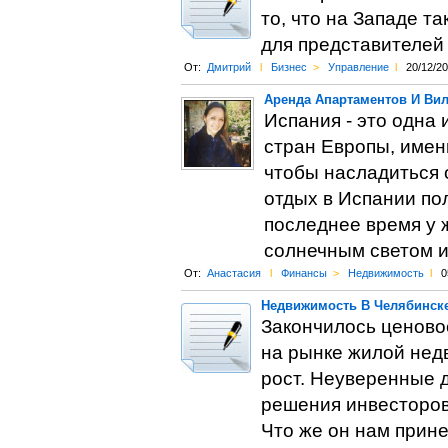
то, что на Западе т
для представителей 
От:
Дмитрий
l
Бизнес
>
Управление
l
20/12/2
Аренда Апартаментов И Вил
Испания - это одна
стран Европы, имен
чтобы насладиться 
отдых в Испании по
последнее время у 
солнечным светом и
От:
Анастасия
l
Финансы
>
Недвижимость
l
0
Недвижимость В Челябинске
Закончилось ценово
на рынке жилой нед
рост. Неуверенные 
решения инвесторов 
Что же он нам прин