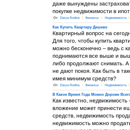
даже вынуждены застраховат
покупке недвижимости в ипот
От:
Darya Rodina
l
Финансы
>
Недвижимость
l
Как Купить Квартиру Дешево
Квартирный вопрос на сегодн
Для того, чтобы купить кварти
можно бесконечно – ведь с 
поднимаются все выше и выше
либо продолжают снимать. А
не дают покоя. Как быть в т
имея минимум средств?
От:
Darya Rodina
l
Финансы
>
Недвижимость
l
В Какое Время Года Можно Дороже Всег
Как известно, недвижимость 
вложение может принести ещ
средств, недвижимость прода
недвижимость можно продать