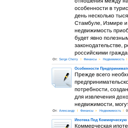
отношения между на
особенности в турис
день несколько тыс
Стамбуле, Измире и
недвижимость приоб
будет явно полезны
законодательстве, 
российскими гражда
От:
Serge Cherry
l
Финансы
>
Недвижимость
l
Особенности Предпринимат
Прежде всего необхо
предпринимательско
потребности, созда
для извлечения дохо
недвижимости, могу
От:
Александр
l
Финансы
>
Недвижимость
l
0
Ипотека Под Коммерческую 
Коммерческая ипотек