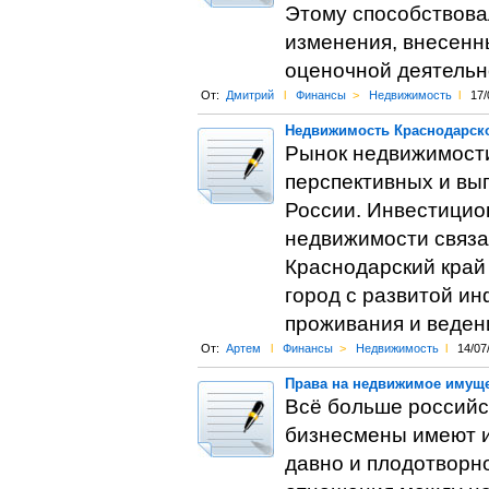
Этому способствовал
изменения, внесенн
оценочной деятельн
От:
Дмитрий
l
Финансы
>
Недвижимость
l
17/
Недвижимость Краснодарско
Рынок недвижимости
перспективных и вы
России. Инвестицио
недвижимости связа
Краснодарский край 
город с развитой и
проживания и веден
От:
Артем
l
Финансы
>
Недвижимость
l
14/07
Права на недвижимое имуще
Всё больше российск
бизнесмены имеют и
давно и плодотворн