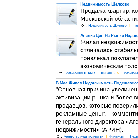
Недвижимость Щелково
Продажа квартир, к
Московской области
От:
Недвижимость Щелково
l
Фи
Анализ Цен На Рынке Недв
Жилая недвижимость
отличалась стабиль
привлекал покупате
экономическим пол
От:
Недвижимость КМВ
l
Финансы
>
Недвижим
В Мае Жилая Недвижимость Подешевела
"Основная причина увеличен
активизации рынка и более 
продавцов, которые поверили
рекламные цены", - коммент
генерального директора «Аге
недвижимости» (АРИН).
От:
Агентство недвижимости
l
Финансы
>
Недв