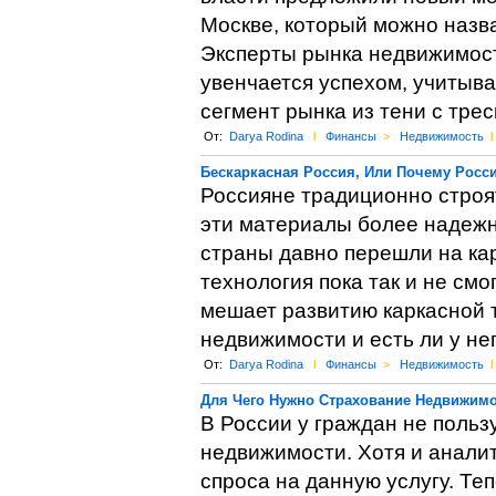
Москве, который можно назв
Эксперты рынка недвижимости
увенчается успехом, учитыва
сегмент рынка из тени с тре
От:
Darya Rodina
l
Финансы
>
Недвижимость
l
Бескаркасная Россия, Или Почему Росс
Россияне традиционно строят
эти материалы более надежн
страны давно перешли на кар
технология пока так и не смо
мешает развитию каркасной 
недвижимости и есть ли у не
От:
Darya Rodina
l
Финансы
>
Недвижимость
l
Для Чего Нужно Страхование Недвижим
В России у граждан не поль
недвижимости. Хотя и аналит
спроса на данную услугу. Теп