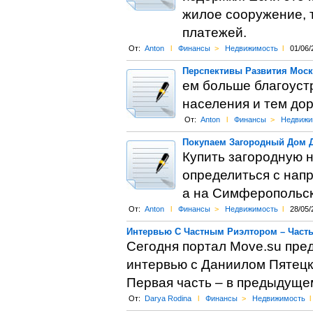
жилое сооружение, т
платежей.
От:
Anton
l
Финансы
>
Недвижимость
l
01/06/
Перспективы Развития Мос
ем больше благоуст
населения и тем до
От:
Anton
l
Финансы
>
Недвижи
Покупаем Загородный Дом 
Купить загородную н
определиться с нап
а на Симферопольс
От:
Anton
l
Финансы
>
Недвижимость
l
28/05/
Интервью С Частным Риэлтором – Часть
Сегодня портал Move.su пр
интервью с Даниилом Пятецк
Первая часть – в предыдуще
От:
Darya Rodina
l
Финансы
>
Недвижимость
l