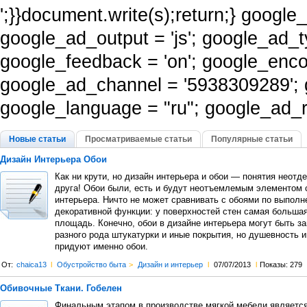
';}}document.write(s);return;} googl
google_ad_output = 'js'; google_ad_t
google_feedback = 'on'; google_enco
google_ad_channel = '5938309289';
google_language = "ru"; google_ad_re
Новые статьи
Просматриваемые статьи
Популярные статьи
Дизайн Интерьера Обои
Как ни крути, но дизайн интерьера и обои — понятия неотд
друга! Обои были, есть и будут неотъемлемым элементом 
интерьера. Ничто не может сравнивать с обоями по выпол
декоративной функции: у поверхностей стен самая больша
площадь. Конечно, обои в дизайне интерьера могут быть з
разного рода штукатурки и иные покрытия, но душевность 
придуют именно обои.
От:
chaica13
l
Обустройство быта
>
Дизайн и интерьер
l
07/07/2013
l
Показы: 279
Обивочные Ткани. Гобелен
Финальным этапом в производстве мягкой мебели является