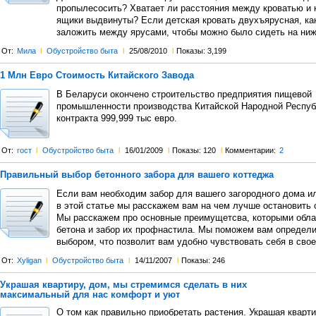
пропылесосить? Хватает ли расстояния между кроватью и 
ящики выдвинуты? Если детская кровать двухъярусная, ка
заложить между ярусами, чтобы можно было сидеть на ниж
От:
Мила
l
Обустройство быта
l
25/08/2010
l
Показы: 3,199
1 Млн Евро Стоимость Китайского Завода
В Беларуси окончено строительство предприятия пищевой
промышленности производства Китайской Народной Респуб
контракта 999,999 тыс евро.
От:
гост
l
Обустройство быта
l
16/01/2009
l
Показы: 120
l
Комментарии:
2
Правильный выбор бетонного забора для вашего коттеджа
Если вам необходим забор для вашего загородного дома ил
в этой статье мы расскажем вам на чем лучше остановить 
Мы расскажем про основные преимущетсва, которыми обла
бетона и забор их профнастила. Мы поможем вам определи
выбором, что позволит вам удобно чувствовать себя в сво
От:
Xyligan
l
Обустройство быта
l
14/11/2007
l
Показы: 246
Украшая квартиру, дом, мы стремимся сделать в них
максимальный для нас комфорт и уют
О том как правильно приобретать растения. Украшая кварти