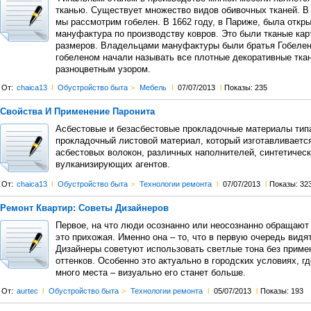
тканью. Существует множество видов обивочных тканей. В 
мы рассмотрим гобелен. В 1662 году, в Париже, была откр
мануфактура по производству ковров. Это были тканые ка
размеров. Владельцами мануфактуры были братья Гобелен
гобеленом начали называть все плотные декоративные тка
разноцветным узором.
От:
chaica13
l
Обустройство быта
>
Мебель
l
07/07/2013
l
Показы: 235
Свойства И Применение Паронита
Асбестовые и безасбестовые прокладочные материалы типа
прокладочный листовой материал, который изготавливаетс
асбестовых волокон, различных наполнителей, синтетическ
вулканизирующих агентов.
От:
chaica13
l
Обустройство быта
>
Технологии ремонта
l
07/07/2013
l
Показы: 32
Ремонт Квартир: Советы Дизайнеров
Первое, на что люди осознанно или неосознанно обращают
это прихожая. Именно она – то, что в первую очередь видят
Дизайнеры советуют использовать светлые тона без приме
оттенков. Особенно это актуально в городских условиях, гд
много места – визуально его станет больше.
От:
aurtec
l
Обустройство быта
>
Технологии ремонта
l
05/07/2013
l
Показы: 193