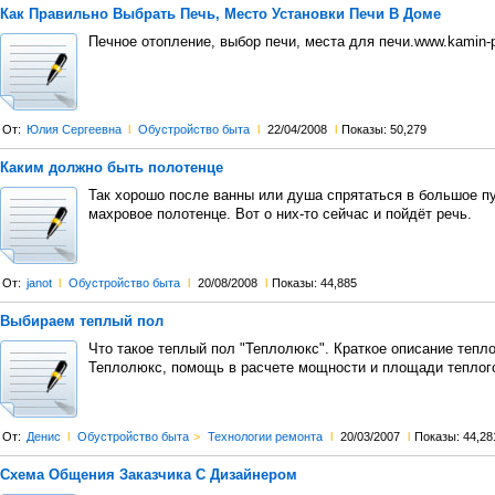
Как Правильно Выбрать Печь, Место Установки Печи В Доме
Печное отопление, выбор печи, места для печи.www.kamin-
От:
Юлия Сергеевна
l
Обустройство быта
l
22/04/2008
l
Показы: 50,279
Каким должно быть полотенце
Так хорошо после ванны или душа спрятаться в большое п
махровое полотенце. Вот о них-то сейчас и пойдёт речь.
От:
janot
l
Обустройство быта
l
20/08/2008
l
Показы: 44,885
Выбираем теплый пол
Что такое теплый пол "Теплолюкс". Краткое описание тепло
Теплолюкс, помощь в расчете мощности и площади теплог
От:
Денис
l
Обустройство быта
>
Технологии ремонта
l
20/03/2007
l
Показы: 44,28
Схема Общения Заказчика С Дизайнером