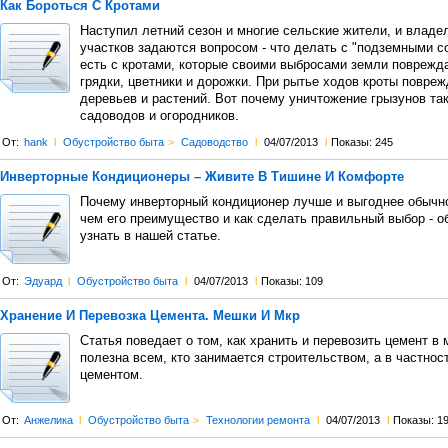
Как Бороться С Кротами
Наступил летний сезон и многие сельские жители, и влад
участков задаются вопросом - что делать с "подземными с
есть с кротами, которые своими выбросами земли поврежд
грядки, цветники и дорожки. При рытье ходов кроты повре
деревьев и растений. Вот почему уничтожение грызунов та
садоводов и огородников.
От:
hank
l
Обустройство быта
>
Садоводство
l
04/07/2013
l
Показы: 245
Инверторные Кондиционеры – Живите В Тишине И Комфорте
Почему инверторный кондиционер лучше и выгоднее обычно
чем его преимущество и как сделать правильный выбор - о
узнать в нашей статье.
От:
Эдуард
l
Обустройство быта
l
04/07/2013
l
Показы: 109
Хранение И Перевозка Цемента. Мешки И Мкр
Статья поведает о том, как хранить и перевозить цемент в
полезна всем, кто занимается строительством, а в частнос
цементом.
От:
Анжелика
l
Обустройство быта
>
Технологии ремонта
l
04/07/2013
l
Показы: 1