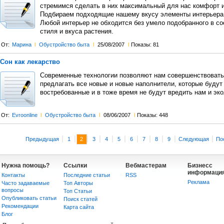
стремимся сделать в них максимальный для нас комфорт и
Подбираем подходящие нашему вкусу элементы интерьера 
Любой интерьер не обходится без умело подобранного в со
стиля и вкуса растения.
От:
Марина
l
Обустройство быта
l
25/08/2007
l
Показы: 81
Сон как лекарство
Современные технологии позволяют нам совершенствовать
предлагать все новые и новые наполнители, которые будут
востребованные и в тоже время не будут вредить нам и эко
От:
Evroonline
l
Обустройство быта
l
08/06/2007
l
Показы: 448
|
|
|
|
|
|
|
|
|
|
|
Предыдущая
1
2
3
4
5
6
7
8
9
Следующая
По
Нужна помощь?
Ссылки
Вебмастерам
Бизнесс
информаци
Контакты
Последние статьи
RSS
Реклама
Часто задаваемые
Топ Авторы
вопросы
Топ Статьи
Опубликовать статьи
Поиск статей
Рекомендации
Карта сайта
Блог