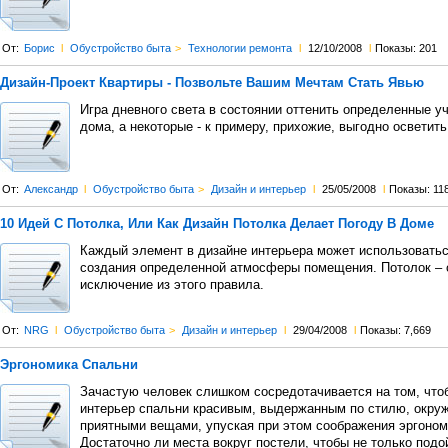
От:
Борис
l
Обустройство быта
>
Технологии ремонта
l
12/10/2008
l
Показы: 201
Дизайн-Проект Квартиры - Позвольте Вашим Мечтам Стать Явью
Игра дневного света в состоянии оттенить определенные у
дома, а некоторые - к примеру, прихожие, выгодно осветить
От:
Александр
l
Обустройство быта
>
Дизайн и интерьер
l
25/05/2008
l
Показы: 11
10 Идей С Потолка, Или Как Дизайн Потолка Делает Погоду В Доме
Каждый элемент в дизайне интерьера может использовать
создания определенной атмосферы помещения. Потолок – 
исключение из этого правила.
От:
NRG
l
Обустройство быта
>
Дизайн и интерьер
l
29/04/2008
l
Показы: 7,669
Эргономика Спальни
Зачастую человек слишком сосредотачивается на том, что
интерьер спальни красивым, выдержанным по стилю, окру
приятными вещами, упуская при этом соображения эргоном
Достаточно ли места вокруг постели, чтобы не только подой