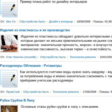
Пример плана работ по дизайну интерьеров
От:
Alex Ox
l
Обустройство быта
>
Дизайн и интерьер
l
18/06/2008
l
Показы: 43,39
Изделия из пластмассы и их производство
Изделия из пластмассы обладают довольно интересными 
которые делают их весьма привлекательными на рынке с
материалов: значительная прочность, морозо– и влагоусто
химическая пассивность, высокая термо – и огнестойкость.
От:
Олег Никитин (mustofik)
l
Обустройство быта
>
Технологии ремонта
l
10/01/200
Расходомеры Обтекания - Ротаметры
Как используются счетчики воды нужно знать каждому - в
за потребление воды и можно значительно сэкономить с та
приборами учета,как расходомеры
От:
ПромСнаб
l
Обустройство быта
>
Технологии ремонта
l
17/05/2008
l
Показы: 4
Рубка Срубов В Лапу
Основные этапы рубки срубов в лапу с описанием.