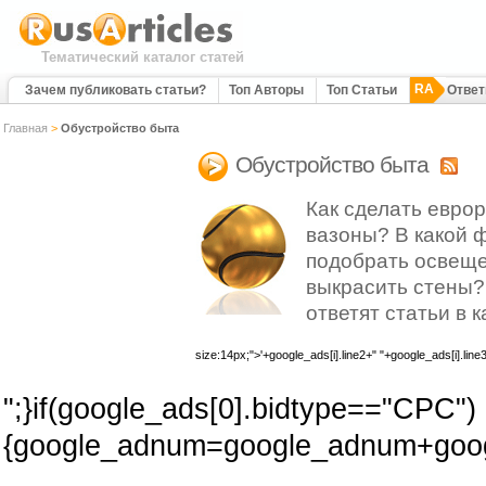
Тематический каталог статей
RA
Зачем публиковать статьи?
Топ Авторы
Топ Статьи
Отве
Главная
>
Обустройство быта
Обустройство быта
Как сделать евро
вазоны? В какой 
подобрать освещ
выкрасить стены?
ответят статьи в 
size:14px;">'+google_ads[i].line2+" "+google_ads[i].line
";}if(google_ads[0].bidtype=="CPC")
{google_adnum=google_adnum+googl