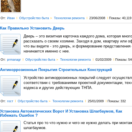
От:
Иван
l
Обустройство быта
>
Технологии ремонта
l
23/06/2008
l
Показы: 40,119
Как Правильно Установить Дверь
Дверь – это визитная карточка каждого дома, которая мног
рассказать о своем хозяине. Заходя в дом, квартиру или о
что вы видите - это дверь, и формирование представления
начинается именно с нее.
От:
prmanagr
l
Обустройство быта
>
Технологии ремонта
l
01/02/2009
l
Показы: 54
Антикоррозионные Покрытия Строительных Конструкций
Устройство антикоррозионных покрытий следует осуществл
соответствии с требованиями проектной документации, тех
кодекса и других действующих ТНПА.
От:
гост
l
Обустройство быта
>
Технологии ремонта
l
25/01/2009
l
Показы: 332
Установка Автоматических Ворот И Установка Шлагбаумов, Как
Избежать Ошибок ?
Статья про то что нужно и чего не нужно делать при монтаж
шлагбаумов.