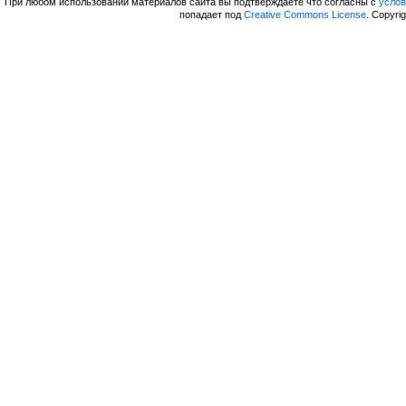
При любом использовании материалов сайта вы подтверждаете что согласны с
усло
попадает под
Creative Commons License
. Copyri