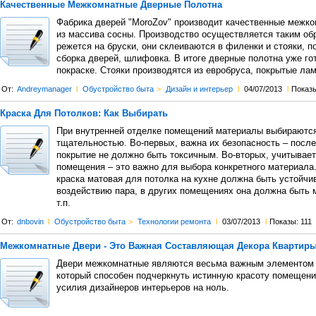
Качественные Межкомнатные Дверные Полотна
Фабрика дверей "MoroZov" производит качественные межк
из массива сосны. Производство осуществляется таким об
режется на бруски, они склеиваются в филенки и стояки, п
сборка дверей, шлифовка. В итоге дверные полотна уже го
покраске. Стояки производятся из евробруса, покрытые ла
От:
Andreymanager
l
Обустройство быта
>
Дизайн и интерьер
l
04/07/2013
l
Показы
Краска Для Потолков: Как Выбирать
При внутренней отделке помещений материалы выбираются
тщательностью. Во-первых, важна их безопасность – посл
покрытие не должно быть токсичным. Во-вторых, учитывае
помещения – это важно для выбора конкретного материала
краска матовая для потолка на кухне должна быть устойчи
воздействию пара, в других помещениях она должна быть
т.п.
От:
dnbovin
l
Обустройство быта
>
Технологии ремонта
l
03/07/2013
l
Показы: 111
Межкомнатные Двери - Это Важная Составляющая Декора Квартир
Двери межкомнатные являются весьма важным элементом 
который способен подчеркнуть истинную красоту помещени
усилия дизайнеров интерьеров на ноль.