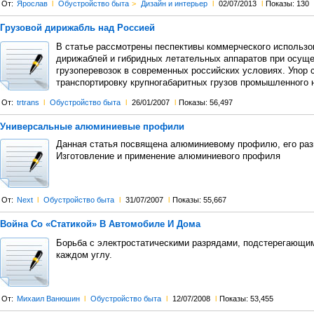
От:
Ярослав
l
Обустройство быта
>
Дизайн и интерьер
l
02/07/2013
l
Показы: 130
Грузовой дирижабль над Россией
В статье рассмотрены песпективы коммерческого использо
дирижаблей и гибридных летательных аппаратов при осущ
грузоперевозок в современных российских условиях. Упор 
транспортировку крупногабаритных грузов промышленного 
От:
trtrans
l
Обустройство быта
l
26/01/2007
l
Показы: 56,497
Универсальные алюминиевые профили
Данная статья посвящена алюминиевому профилю, его раз
Изготовление и применение алюминиевого профиля
От:
Next
l
Обустройство быта
l
31/07/2007
l
Показы: 55,667
Война Со «Статикой» В Автомобиле И Дома
Борьба с электростатическими разрядами, подстерегающим
каждом углу.
От:
Михаил Ванюшин
l
Обустройство быта
l
12/07/2008
l
Показы: 53,455