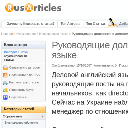
Зачем публиковать статьи?
Топ Авторы
Топ Статьи
Доба
Главная
>
Образование
>
Иностранные языки
>
Руководящие должности в деловом
Руководящие дол
Блок автора
языке
Виктория Гнатюк
опубликовал 10
статьи
Опубликованно: 15/10/2007 |Комментарии:
0
| Пока
Связаться с автором
Деловой английский язы
Подписаться на RSS
руководящие посты на 
Распечатать статью
Отправить другу
начальников, как directo
Поделиться
Сейчас на Украине наб
Категории статей
менеджер по отношению
Образование
Виртуальное обучение