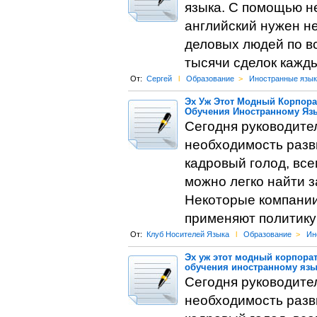
языка. С помощью н
английский нужен н
деловых людей по вс
тысячи сделок кажд
От:
Сергей
l
Образование
>
Иностранные язык
Эх Уж Этот Модный Корпора
Обучения Иностранному Яз
Сегодня руководите
необходимость разв
кадровый голод, все
можно легко найти 
Некоторые компании
применяют политику 
От:
Клуб Носителей Языка
l
Образование
>
Ин
Эх уж этот модный корпорат
обучения иностранному язы
Сегодня руководите
необходимость разв