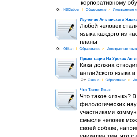
корпоративному обу
От:
NSClubber
l
Образование
>
Иностранные я
Изучение Английского Язык
Любой человек стал
языка каждого из на
планы
От:
Ollikan
l
Образование
>
Иностранные язык
Презентации На Уроках Англ
Кака должна отводи
английского языка в
От:
Оксана
l
Образование
>
Ин
Что Такое Язык
Что такое «язык»? В
филологических наук
участниками коммун
смысле человек мож
своей собаке, напри
уникален тем, что 