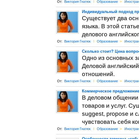
От:
Виктория Гнатюк
l
Образование
>
Иностра
Индивидуальный подход при
Существует два осн
языка. В этой стат
делового английског
От:
Виктория Гнатюк
l
Образование
>
Иностра
Сколько стоит? Цена вопро
Одно из основных з
Деловой английский
отношений.
От:
Виктория Гнатюк
l
Образование
>
Иностра
Коммерческое предложение
В деловом общении 
товаров и услуг. Су
suggest, propose и
чувствовать себя к
От:
Виктория Гнатюк
l
Образование
>
Иностра
Особенности термина «собы