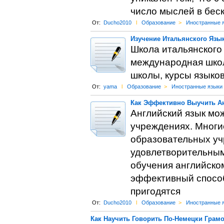
число мыслей в бес
От:
Ducho2010
l
Образование
>
Иностранные 
Изучение Итальянского Язы
Школа итальянского
международная школ
школы, курсы языков
От:
yama
l
Образование
>
Иностранные языки
Как Эффективно Выучить А
Английский язык мо
учреждениях. Многи
образовательных учр
удовлетворительным
обучения английско
эффективный способ
пригодятся
От:
Ducho2010
l
Образование
>
Иностранные 
Как Научить Говорить По-Немецки Грам