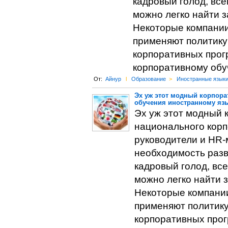
кадровый голод, все
можно легко найти 
Некоторые компании
применяют политику
корпоративных прог
корпоративному обу
От:
Айнур
l
Образование
>
Иностранные язык
Эх уж этот модный корпора
обучения иностранному яз
Эх уж этот модный 
национального корп
руководители и HR-
необходимость разв
кадровый голод, все
можно легко найти 
Некоторые компании
применяют политику
корпоративных прог