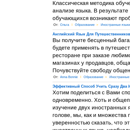
Классическая методика обуче
анализе языка. В результате
обучающихся возникают про
От:
Ольга
l
Образование
>
Иностранные язык
Английский Язык Для Путешественнико
Вы получите бесценный бага
будете применять в путешест
ресторане при заказе любимо
магазинах у продавцов, обща
Почувствуйте свободу общен
От:
Anna Bonnie
l
Образование
>
Иностранные
Эффективный Способ Учить Сразу Два 
Хотим поделиться с Вами сп
одновременно. Хоть и общепр
изучение двух иностранных я
голове, мы, как и множеств
уверенностью сказать, что э