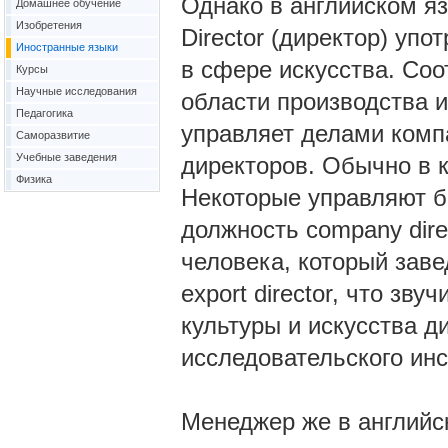
Однако в английском яз
Домашнее обучение
Изобретения
Director (директор) упо
Иностранные языки
в сфере искусства. Соо
Курсы
Научные исследования
области производства и
Педагогика
управляет делами компа
Саморазвитие
Учебные заведения
директоров. Обычно в к
Физика
Некоторые управляют б
должность company dire
человека, который заве
export director, что зв
культуры и искусства д
исследовательского инст
Менеджер же в английск