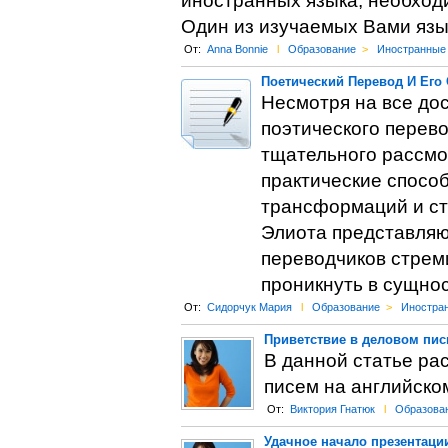
иностранных языка, необход
Один из изучаемых Вами язы
От:
Anna Bonnie
l
Образование
>
Иностранные
Поетический Перевод И Его
Несмотря на все до
поэтического перево
тщательного рассмот
практические спосо
трансформаций и ст
Элиота представляю
переводчиков стреми
проникнуть в сущнос
От:
Сидорчук Мария
l
Образование
>
Иностра
Приветствие в деловом пи
В данной статье ра
писем на английско
От:
Виктория Гнатюк
l
Образова
Удачное начало презентации