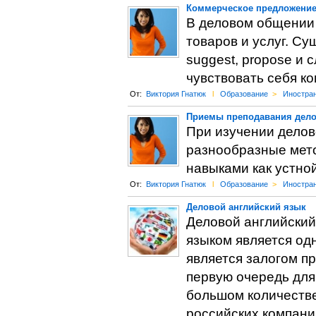
Коммерческое предложение
В деловом общении 
товаров и услуг. Су
suggest, propose и
чувствовать себя к
От:
Виктория Гнатюк
l
Образование
>
Иностра
Приемы преподавания дело
При изучении делов
разнообразные мет
навыками как устной
От:
Виктория Гнатюк
l
Образование
>
Иностра
Деловой английский язык
Деловой английский
языком является од
является залогом п
первую очередь для
большом количестве
российских компани