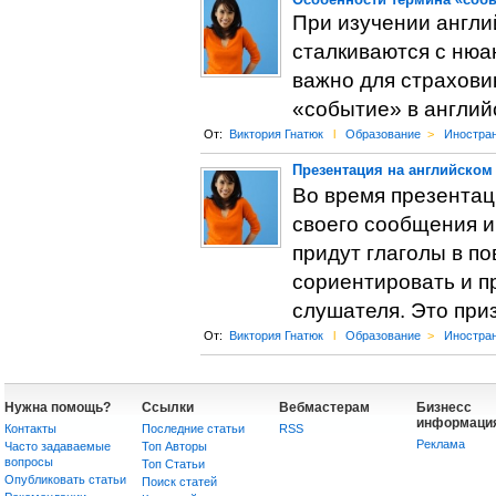
При изучении англи
сталкиваются с нюа
важно для страхови
«событие» в англий
От:
Виктория Гнатюк
l
Образование
>
Иностра
Презентация на английском
Во время презентац
своего сообщения и
придут глаголы в п
сориентировать и п
слушателя. Это призы
От:
Виктория Гнатюк
l
Образование
>
Иностра
Нужна помощь?
Ссылки
Вебмастерам
Бизнесс
информаци
Контакты
Последние статьи
RSS
Реклама
Часто задаваемые
Топ Авторы
вопросы
Топ Статьи
Опубликовать статьи
Поиск статей