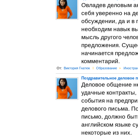
Овладев деловым ан
себя уверенно на д
обсуждении, да и в
необходим навык вы
мысль другого челов
предложения. Сущес
начинается предлож
комментарий.
От:
Виктория Гнатюк
l
Образование
>
Иностра
Поздравительное деловое 
Деловое общение не
удачные контракты,
события на предпри
делового письма. П
письмо, должно быт
английском языке с
некоторые из них.