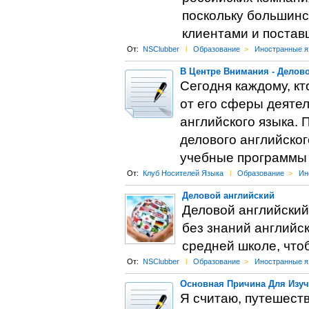
поскольку большинс
клиентами и постав
От:
NSClubber
l
Образование
>
Иностранные я
В Центре Внимания - Делов
Сегодня каждому, к
от его сферы деяте
английского языка. 
делового английског
учебные программы 
От:
Клуб Носителей Языка
l
Образование
>
Ин
Деловой английский
Деловой английски
без знаний английск
средней школе, что
От:
NSClubber
l
Образование
>
Иностранные я
Основная Причина Для Изуч
Я считаю, путешеств