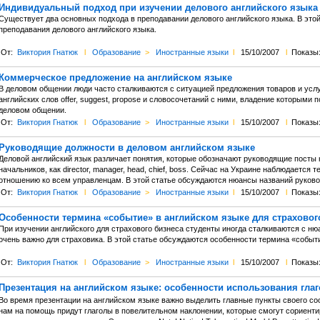
Индивидуальный подход при изучении делового английского языка
Существует два основных подхода в преподавании делового английского языка. В это
преподавания делового английского языка.
От:
Виктория Гнатюк
l
Образование
>
Иностранные языки
l
15/10/2007
l
Показы:
Коммерческое предложение на английском языке
В деловом общении люди часто сталкиваются с ситуацией предложения товаров и усл
английских слов offer, suggest, propose и словосочетаний с ними, владение которыми
деловом общении.
От:
Виктория Гнатюк
l
Образование
>
Иностранные языки
l
15/10/2007
l
Показы:
Руководящие должности в деловом английском языке
Деловой английский язык различает понятия, которые обозначают руководящие посты 
начальников, как director, manager, head, chief, boss. Сейчас на Украине наблюдается
отношению ко всем управленцам. В этой статье обсуждаются нюансы названий руково
От:
Виктория Гнатюк
l
Образование
>
Иностранные языки
l
15/10/2007
l
Показы:
Особенности термина «событие» в английском языке для страховог
При изучении английского для страхового бизнеса студенты иногда сталкиваются с ню
очень важно для страховика. В этой статье обсуждаются особенности термина «событи
От:
Виктория Гнатюк
l
Образование
>
Иностранные языки
l
15/10/2007
l
Показы:
Презентация на английском языке: особенности использования гла
Во время презентации на английском языке важно выделить главные пункты своего со
нам на помощь придут глаголы в повелительном наклонении, которые смогут сориенти