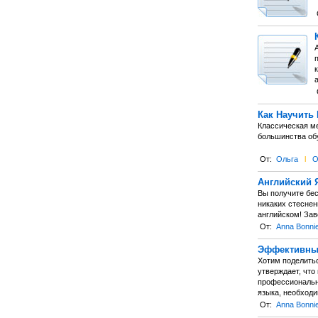
а
Как Научить
Классическая ме
большинства об
От:
Ольга
l
О
Английский 
Вы получите бес
никаких стеснен
английском! Зав
От:
Anna Bonni
Эффективный
Хотим поделитьс
утверждает, что
профессиональны
языка, необход
От:
Anna Bonni