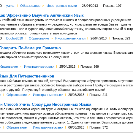
От:
yama
l
Образование
>
Иностранные языки
l
28/04/2013
l
Показы: 107
Как Эффективно Выучить Английский Язык
Английский язык можно учить не только в школах и специализированных учреждениях. 
полученные в образовательных учреждениях, хотя результат не всегда бывает удовл
количество школ и курсов обучения английскому языку, но если вы ищете самый быст
нглийского языка, то наши советы вам пригодятся
От:
Ducho2010
l
Образование
>
Иностранные языки
l
26/04/2013
l
Показы: 323
 Говорить По-Немецки Грамотно
тодика обучения взрослого немецкому языку строится на анализе языка. В результате
учающихся возникают проблемы с общением.
бразование
>
Иностранные языки
l
25/04/2013
l
Показы: 369
Язык Для Путешественников
ценный багаж языковых знаний, который Вы распакуете и будете применять в путеше
ий в ресторане при заказе любимого блюда или выборе вина ! Требуйте скидки в магаз
одите друзей ! Почувствуйте свободу общения на английском языке!
e
l
Образование
>
Иностранные языки
l
28/03/2013
l
Показы: 211
 Способ Учить Сразу Два Иностранных Языка
я с Вами способом изучения двух иностранных языков одновременно. Хоть и общепри
 изучение двух иностранных языков обязательно приведет к путанице в голове, мы, ка
х филологов, можем с уверенностью сказать, что это не так.Чтобы эффективно изуч
имо соблюдать следующие важные условия: 1. Один из изучаемых Вами языков должен
e
l
Образование
>
Иностранные языки
l
06/03/2013
l
Показы: 372