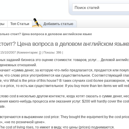
оры
Топ Статьи
Добавить статью
олько стоит? Цена вопроса в деловом английском языке
стоит? Цена вопроса в деловом английском язык
15/10/2007 |Комментарии:
0
| Показы: 386
|
ных заданий бизнеса это оценке стоимости: товаров, услуг… Деловой английс
 денежных отношений.
начает «сумма денег, за которую что-либо предлагается, продается или покупает
, что слово price употребляется как существительное. Соответствующий глагол
, что What is the price of this house? В таких случаях cost более разговорное,
 и price, то есть как существительное: If you buy more than ten items we will red
лово cost в несколько другом контексте, когда хотят сказать о сумме денег, 
ия какого-нибудь процесса или оказания услуг: $200 will hardly cover the cost of 
ate.
встречаются в выражении cost price: They bought the equipment by the cost pri
», «не по розничной цене».
he cost of living rises, то имеют в виду, что цены (prices) поднимаются.