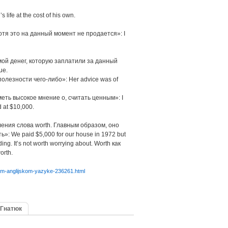
 life at the cost of his own.
отя это на данный момент не продается»: I
мой денег, которую заплатили за данный
ue.
полезности чего-либо»: Her advice was of
еть высокое мнение о, считать ценным»: I
 at $10,000.
ения слова worth. Главным образом, оно
: We paid $5,000 for our house in 1972 but
ng. It’s not worth worrying about. Worth как
orth.
vom-anglijskom-yazyke-236261.html
 Гнатюк