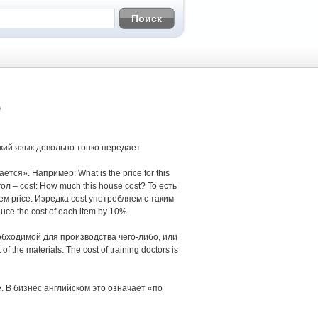
е
кий язык довольно тонко передает
ся». Например: What is the price for this
 – cost: How much this house cost? То есть
 чем price. Изредка cost употребляем с таким
uce the cost of each item by 10%.
необходимой для производства чего-либо, или
the materials. The cost of training doctors is
ce. В бизнес английском это означает «по