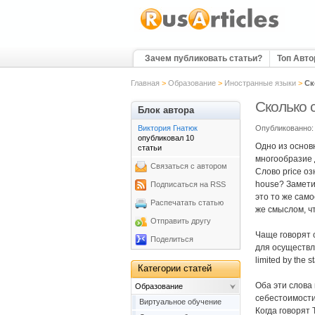
Зачем публиковать статьи?
Топ Авт
Главная
>
Образование
>
Иностранные языки
>
Ск
Сколько 
Блок автора
Виктория Гнатюк
Опубликованно: 
опубликовал 10
Одно из основ
статьи
многообразие
Связаться с автором
Слово price оз
house? Заметим
Подписаться на RSS
это то же самое
Распечатать статью
же смыслом, что
Отправить другу
Чаще говорят с
Поделиться
для осуществлен
limited by the st
Категории статей
Оба эти слова 
Образование
себестоимости
Виртуальное обучение
Когда говорят T