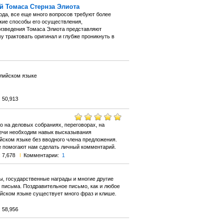
й Томаса Стернза Элиота
ода, все еще много вопросов требуют более
ские способы его осуществления,
оизведения Томаса Элиота представляют
у трактовать оригинал и глубже проникнуть в
глийском языке
 50,913
 на деловых собраниях, переговорах, на
речи необходим навык высказывания
ийском языке без вводного члена предложения.
е помогают нам сделать личный комментарий.
 7,678
l
Комментарии:
1
ы, государственные награды и многие другие
 письма. Поздравительное письмо, как и любое
ийском языке существует много фраз и клише.
 58,956