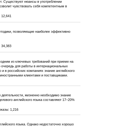
уг. Существуют нюансы в употреблении
 позволит чувствовать себя компетентным в
 12,641
методики, позволяющие наиболее эффективно
 34,383
 одним из ключевых требований при приеме на
ю очередь для работы в интернациональных
 и в российских компаниях знание английского
 иностранными клиентами и поставщиками.
ы деятельности, жизненно необходимо знание
делового английского языка составляют 17–20%
казы: 1,216
глийского языка. Однако недостаточно хорошо