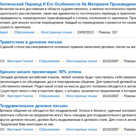
Поетический Перевод И Его Особенности На Материале Произведени
Несмотря на все достижения в области художественного, а именно поэтического перев
тщательного рассмотрения, такие как адекватность поэтического перевода и практиче
оправданность переводческих трансформаций и степень отклонения от оригинала. Пр
интерес для многих поэтов-переводчиков. Каждый из переводчиков стремится по-своем
сущность оригинала.
Мария
l
Образование
>
Иностранные языки
l
10/02/2013
l
Показы: 157
Приветствие в деловом письме
В данной статье рассматриваются основные правила написания деловых писем на ан
От:
Виктория Гнатюк
l
Образование
>
Иностранные языки
l
15/10/2007
l
Показы:
Удачное начало презентации: 50% успеха
Овладев деловым английским языком, любой человек будет чувствовать себя уверенно
презентации и ее обсуждении, да и в повседневном общении. Для грамотной деловой 
собственного мнения. Редко какой отзыв на мысль другого человека обходится в англ
Существует много слов и коротких фраз, с которых начинается предложение и которы
От:
Виктория Гнатюк
l
Образование
>
Иностранные языки
l
15/10/2007
l
Показы:
Поздравительное деловое письмо
Деловое общение не обходится без поздравлений. Успехи в бизнесе, удачные контракт
приятные события на предприятии могут быть поводом для поздравительного делового
другое деловое письмо, должно быть выдержанным в деловом стиле. Для этого в англ
Предлагаем Вам некоторые из них.
От:
Виктория Гнатюк
l
Образование
>
Иностранные языки
l
15/10/2007
l
Показы: