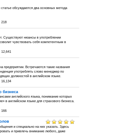
й статье обсуждаются два основных метода
 218
уг. Существуют нюансы в употреблении
 позволит чувствовать себя компетентным в
 12,641
на предприятии. Встречаются такие названия
 тенденция употреблять слово менеджер по
дящих должностей в английском языке.
 16,134
о бизнеса
ансами английского языка, понимание которых
е» в английском языке для страхового бизнеса.
 166
голов
общения и специально на них указать. Здесь
ровать и привлечь внимание любого, даже