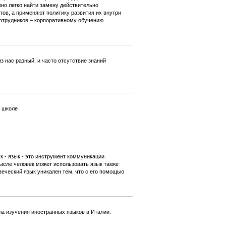
жно легко найти замену действительно
ов, а применяют политику развития их внутри
отрудников – корпоративному обучению
 нас разный, и часто отсутствие знаний
в школе
 - язык - это инструмент коммуникации.
сле человек может использовать язык также
веческий язык уникален тем, что с его помощью
а изучения иностранных языков в Италии.