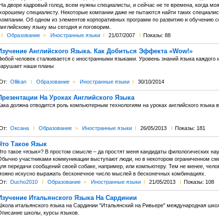
На дворе кадровый голод, всем нужны специалисты, и сейчас не те времена, когда мо
хорошему специалисту. Некоторые компании даже не пытаются найти таких специалист
компании. Об одном из элементов корпоративных программ по развитию и обучению с
английскому языку мы сегодня и поговорим.
l
Образование
>
Иностранные языки
l
21/07/2007
l
Показы: 88
Изучение Английского Языка. Как Добиться Эффекта «Wow!»
Любой человек сталкивается с иностранными языками. Уровень знаний языка каждого из
нарушает наши планы
От:
Ollikan
l
Образование
>
Иностранные языки
l
30/10/2014
Презентации На Уроках Английского Языка
Кака должна отводится роль компьютерным технологиям на уроках английского языка 
От:
Оксана
l
Образование
>
Иностранные языки
l
26/05/2013
l
Показы: 181
Что Такое Язык
Что такое «язык»? В простом смысле – да простят меня кандидаты филологических наук
Обычно участниками коммуникации выступают люди, но в некотором ограниченном смы
для передачи сообщений своей собаке, например, или компьютеру. Тем не менее, чело
можно искусно выражать бесконечное число мыслей в бесконечных комбинациях.
От:
Ducho2010
l
Образование
>
Иностранные языки
l
21/05/2013
l
Показы: 108
Изучение Итальянского Языка На Сардинии
Школа итальянского языка на Сардинии "Итальянский на Ривьере" международная школ
Описание школы, курсы языков.