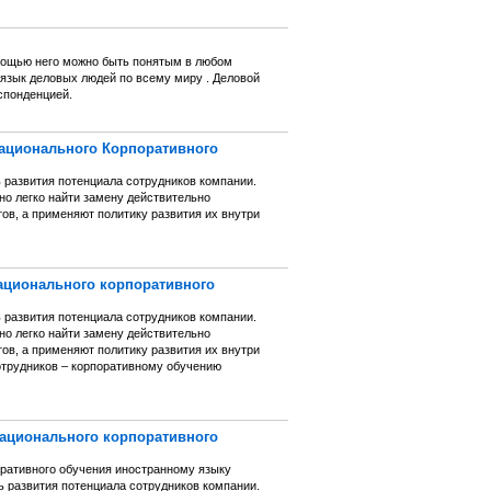
омощью него можно быть понятым в любом
 язык деловых людей по всему миру . Деловой
спонденцией.
ационального Корпоративного
развития потенциала сотрудников компании.
но легко найти замену действительно
ов, а применяют политику развития их внутри
национального корпоративного
развития потенциала сотрудников компании.
но легко найти замену действительно
ов, а применяют политику развития их внутри
отрудников – корпоративному обучению
национального корпоративного
оративного обучения иностранному языку
 развития потенциала сотрудников компании.