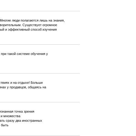
Многие люди полагаются лишь на знания,
етворительным. Существует огромное
рый и эффективный способ изучения
 при такой системе обучения у
ствиях и на отдыхе! Больше
инах у продавцов, общаясь на
знанная точка зрения
к и множества
ать сразу два иностранных
 быть