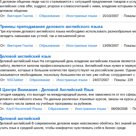
В деловом общении люди часто сталкиваются с ситуацией предложения товаров и усл
английских слов offer, suggest, propose и словосочетаний с ними, владение которыми
деловом общении.
От:
Виктория Гнатюк
l
Образование
>
Иностранные языки
l
15/10/2007
l
Показы:
Приемы преподавания делового английского языка
При изучении делового английского языка необходимо использовать разнообразные 
овладеть навыками как устной, так и письменной речи.
От:
Виктория Гнатюк
l
Образование
>
Иностранные языки
l
13/09/2007
l
Показы:
Деловой английский язык
Деловой английский язык На сегодняшний день владение английским языком является
работу, является залогом профессионального успеха. Английский язык нужен в перву
компаниях, которые в большом количестве присутствуют на российском рынке. Однако
оказывается необходимым, поскольку большинство из них уже сейчас сотрудничает с
От:
NSClubber
l
Образование
>
Иностранные языки
l
24/07/2007
l
Показы: 229
В Центре Внимания - Деловой Английский Язык
Сегодня каждому, кто выходит на международный рынок, вне зависимости от его сфер
делового английского языка. По данным различных языковых курсов, заказы на курсы 
от общего числа заявок на учебные программы за рубежом.
От:
Клуб Носителей Языка
l
Образование
>
Иностранные языки
l
08/09/2008
l
По
Деловой английский
Деловой английский В современном деловом мире невозможно обойтись без знаний ан
учить язык в средней школе, чтобы комфортно чувствовать себя в бизнес среде.