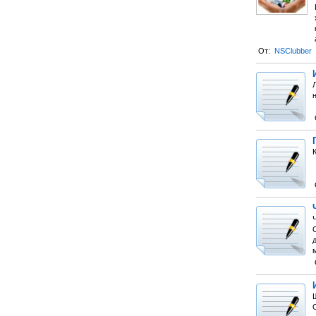
От:
NSClubber