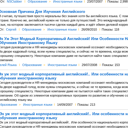
От:
NSClubber
l
Образование
>
Иностранные языки
l
23/07/2007
l
Показы: 2,998
Основная Причина Для Изучения Английского
Я считаю, путешествия просто нереальны без знания хотя бы английского языка. С п
стране. Конечно же, английский нужен не только для путешествий. Это международный
язык, на котором заключаются тысячи сделок каждый день и идёт обмен деловой корре
От:
Сергей
l
Образование
>
Иностранные языки
l
26/09/2010
l
Показы: 118
Эх Уж Этот Модный Корпоративный Английский! Или Особенности Н
Обучения Иностранному Языку
Сегодня руководители и HR-менеджеры московских компаний осознают необходимость 
На дворе кадровый голод, всем нужны специалисты, и сейчас не те времена, когда мож
хорошему специалисту. Некоторые компании даже не пытаются найти таких специалист
компании.
елей Языка
l
Образование
>
Иностранные языки
l
29/07/2008
l
Показы: 153
Эх уж этот модный корпоративный английский!.. Или особенности 
обучения иностранному языку
Сегодня руководители и HR-менеджеры московских компаний осознают необходимость 
На дворе кадровый голод, всем нужны специалисты, и сейчас не те времена, когда мож
хорошему специалисту. Некоторые компании даже не пытаются найти таких специалист
компании. Об одном из элементов корпоративных программ по развитию и обучению с
английскому языку мы
бразование
>
Иностранные языки
l
14/09/2007
l
Показы: 213
Эх уж этот модный корпоративный английский!.. Или особенности 
обучения иностранному языку
Эх уж этот модный корпоративный английский!.. Или особенности национального корп
Сегодня руководители и HR-менеджеры московских компаний осознают необходимость