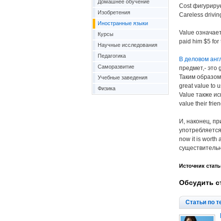
Домашнее обучение
Cost фигурируе
Изобретения
Careless driving
Иностранные языки
Value означает
Курсы
paid him $5 for 
Научные исследования
Педагогика
В деловом анг
Саморазвитие
предмет,- это g
Таким образом,
Учебные заведения
great value to u
Физика
Value также ис
value their fr
И, наконец, п
употребляется 
now it is worth
существительное
Источник стать
Обсудить с
Статьи по т