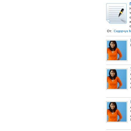
От:
Сидорчук 