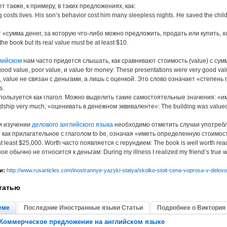
т также, к примеру, в таких предложениях, как:
 costs lives. His son’s behavior cost him many sleepless nights. He saved the child’s
 «сумма денег, за которую что-либо можно предложить, продать или купить, х
the book but its real value must be at least $10.
лийском
нам часто придется слышать, как сравнивают стоимость (value) с сум
ood value, poor value, и value for money: These presentations were very good val
 value не связан с деньгами, а лишь с оценкой. Это слово означает «степень 
s.
пользуется как глагол. Можно выделить такие самостоятельные значения: «им
iendship very much; «оценивать в денежном эквиваленте»: The building was valued
ри изучении
делового английского языка
необходимо отметить случаи употребл
как прилагательное с глаголом to be, означая «иметь определенную стоимость»
 at least $25,000. Worth часто появляется с герундием: The book is well worth readi
 обычно не относится к деньгам: During my illness I realized my friend’s true w
и:
http://www.rusarticles.com/inostrannye-yazyki-statya/skolko-stoit-cena-voprosa-v-delo
татью
еме
Последние Иностранные языки Статьи
Подробнее о Виктория
Коммерческое предложение на английском языке