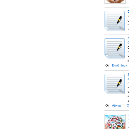
От:
Клуб Носит
От:
Айнур
l
О