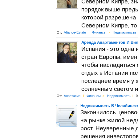
Северном Кипре, зна
порядок выше преды
которой разрешена з
Северном Кипре, то
От:
Alliance-Estate
l
Финансы
>
Недвижимость
Аренда Апартаментов И Вил
Испания - это одна
стран Европы, имен
чтобы насладиться 
отдых в Испании по
последнее время у 
солнечным светом и
От:
Анастасия
l
Финансы
>
Недвижимость
l
0
Недвижимость В Челябинске
Закончилось ценово
на рынке жилой нед
рост. Неуверенные 
решения инвесторов 