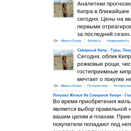
Аналитики прогнози
Кипра в ближайшее 
сегодня. Цены на к
первыми отреагиров
за последний сезон.
От:
Alliance-Estate
l
Финансы
>
Недвижимость
Северный Кипр - Туры, Пок
Сегодня, облик Кипр
рожковые рощи, чис
гостеприимные кип
мечтает о покупке н
От:
Alliance-Estate
l
Путешествия
>
Интересны
Покупка Жилья На Северном Кипре - Гл
Во время приобретения жиль
является выбор правильной н
вашим целям и планам. Прие
покупатели попадают под не