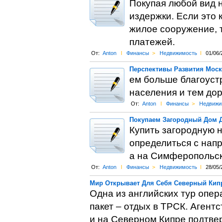
Покупая любой вид 
издержки. Если это 
жилое сооружение, т
платежей.
От:
Anton
l
Финансы
>
Недвижимость
l
01/06/
Перспективы Развития Мос
ем больше благоуст
населения и тем до
От:
Anton
l
Финансы
>
Недвижи
Покупаем Загородный Дом 
Купить загородную н
определиться с нап
а на Симферопольс
От:
Anton
l
Финансы
>
Недвижимость
l
28/05/
Мир Открывает Для Себя Северный Кип
Одна из английских тур опер
пакет – отдых в ТРСК. Агентс
и на Северном Кипре подтвер