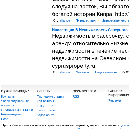
следуя на восток, Вы обязат
богатой истории Кипра. http://
От:
alliance
l
Путешествия
>
Интересные мест
Инвестиции В Недвижимость Северного
Недвижимость в рассрочку, к
аренду, относительно низкие
недвижимости в течение неско
недвижимости на Северном К
cyprusproperty.ru
От:
alliance
l
Финансы
>
Недвижимость
l
29/0
Нужна помощь?
Ссылки
Вебмастерам
Бизнесс
информаци
Контакты
Последние статьи
RSS
Реклама
Часто задаваемые
Топ Авторы
вопросы
Топ Статьи
Опубликовать статьи
Поиск статей
Рекомендации
Карта сайта
Блог
При любом использовании материалов сайта вы подтверждаете что согласны с
усло