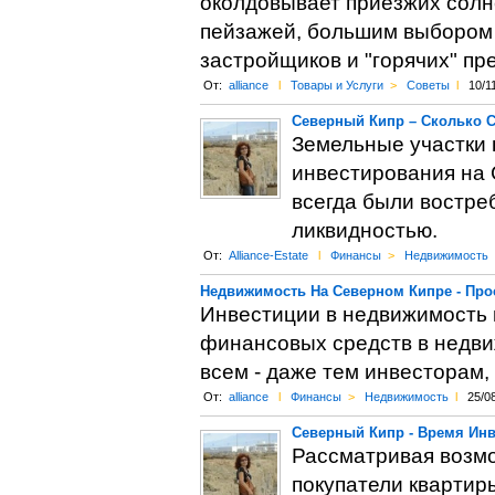
околдовывает приезжих солн
пейзажей, большим выбором
застройщиков и "горячих" п
От:
alliance
l
Товары и Услуги
>
Советы
l
10/1
Северный Кипр – Сколько 
Земельные участки 
инвестирования на 
всегда были востре
ликвидностью.
От:
Alliance-Estate
l
Финансы
>
Недвижимость
Недвижимость На Северном Кипре - Про
Инвестиции в недвижимость 
финансовых средств в недви
всем - даже тем инвесторам,
От:
alliance
l
Финансы
>
Недвижимость
l
25/0
Северный Кипр - Время Ин
Рассматривая возм
покупатели квартиры