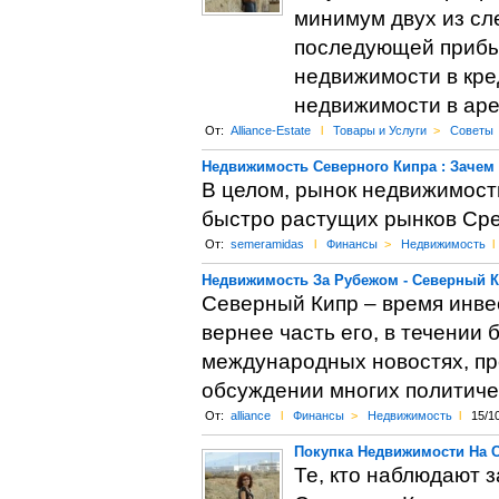
минимум двух из сл
последующей прибыл
недвижимости в кре
недвижимости в арен
От:
Alliance-Estate
l
Товары и Услуги
>
Советы
Недвижимость Северного Кипра : Заче
В целом, рынок недвижимост
быстро растущих рынков Сре
От:
semeramidas
l
Финансы
>
Недвижимость
l
Недвижимость За Рубежом - Северный 
Северный Кипр – время инве
вернее часть его, в течении 
международных новостях, пре
обсуждении многих политиче
От:
alliance
l
Финансы
>
Недвижимость
l
15/1
Покупка Недвижимости На С
Те, кто наблюдают 