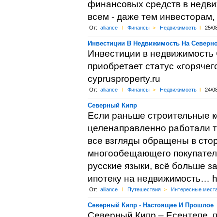
финансовых средств в недви
всем - даже тем инвесторам,
От:
alliance
l
Финансы
>
Недвижимость
l
25/0
Инвестиции В Недвижимость На Северн
Инвестиции в недвижимость 
приобретает статус «горячег
cyprusproperty.ru
От:
alliance
l
Финансы
>
Недвижимость
l
24/0
Северный Кипр
Если раньше строительные к
целенаправленно работали то
все взгляды обращены в стор
многообещающего покупателя
русские языки, всё больше 
ипотеку на недвижимость… http
От:
alliance
l
Путешествия
>
Интересные мест
Северный Кипр - Настоящее И Прошлое
Северный Кипр – Есентепе, 