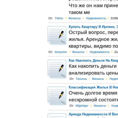
Что же он нам прин
таком ме
От:
74dom
l
Финансы
>
Недвижимость
l
21/06
Купить Квартиру В Ирпене, 
Острый вопрос, пер
жилья. Арендное жил
квартиры, видимо п
От:
dompoisk
l
Финансы
>
Недвижимость
l
21
Как Накопить Деньги На Ква
Как накопить деньги
анализировать цены,
От:
Татьяна
l
Финансы
>
Недви
Классификация Жилья В Нов
Очень долгое время 
нескромной состояте
От:
Mitjahtiger
l
Финансы
>
Недв
Аренда Недвижимости И Во