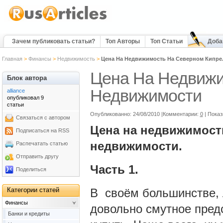
Зачем публиковать статьи?
Топ Авторы
Топ Статьи
Доба
Главная
>
Финансы
>
Недвижимость
>
Цена На Недвижимость На Северном Кипре
Цена На Недвижи
Блок автора
Недвижимости
alliance
опубликовал 9
статьи
Опубликованно: 24/08/2010 |Комментарии:
0
| Пока
Связаться с автором
Цена на недвижимост
Подписаться на RSS
недвижимости.
Распечатать статью
Отправить другу
Часть 1.
Поделиться
Категории статей
В своём большинстве,
Финансы
довольно смутное пред
Банки и кредиты