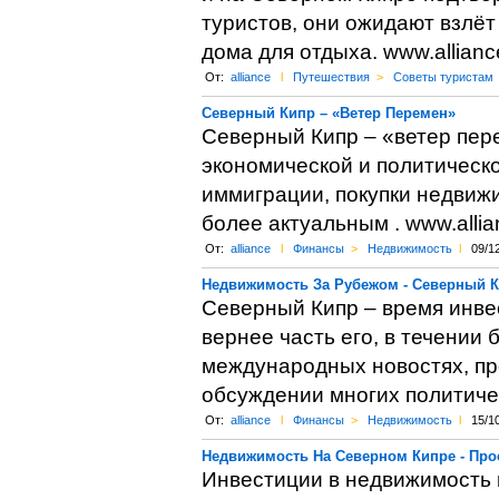
туристов, они ожидают взлёт
дома для отдыха. www.alliance
От:
alliance
l
Путешествия
>
Советы туристам
Северный Кипр – «Ветер Перемен»
Северный Кипр – «ветер пер
экономической и политическ
иммиграции, покупки недвижи
более актуальным . www.allian
От:
alliance
l
Финансы
>
Недвижимость
l
09/1
Недвижимость За Рубежом - Северный 
Северный Кипр – время инве
вернее часть его, в течении 
международных новостях, пре
обсуждении многих политиче
От:
alliance
l
Финансы
>
Недвижимость
l
15/1
Недвижимость На Северном Кипре - Про
Инвестиции в недвижимость 