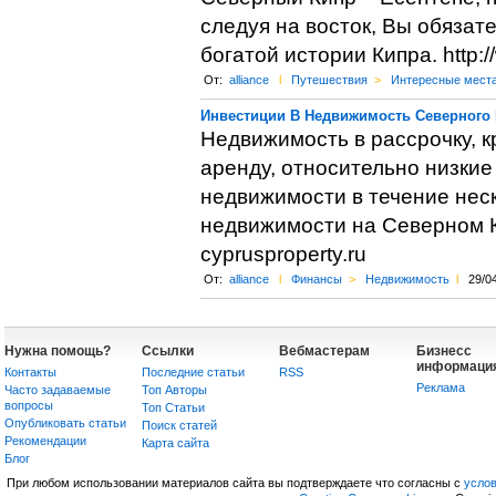
следуя на восток, Вы обязат
богатой истории Кипра. http://
От:
alliance
l
Путешествия
>
Интересные мест
Инвестиции В Недвижимость Северного
Недвижимость в рассрочку, к
аренду, относительно низкие
недвижимости в течение неско
недвижимости на Северном К
cyprusproperty.ru
От:
alliance
l
Финансы
>
Недвижимость
l
29/0
Нужна помощь?
Ссылки
Вебмастерам
Бизнесс
информаци
Контакты
Последние статьи
RSS
Реклама
Часто задаваемые
Топ Авторы
вопросы
Топ Статьи
Опубликовать статьи
Поиск статей
Рекомендации
Карта сайта
Блог
При любом использовании материалов сайта вы подтверждаете что согласны с
усло