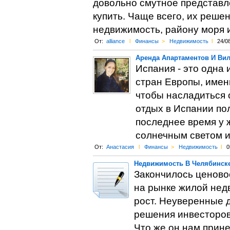
довольно смутное представл
купить. Чаще всего, их реше
недвижимость, району моря или
От:
alliance
l
Финансы
>
Недвижимость
l
24/0
Аренда Апартаментов И Вил
Испания - это одна
стран Европы, имен
чтобы насладиться 
отдых в Испании по
последнее время у 
солнечным светом и
От:
Анастасия
l
Финансы
>
Недвижимость
l
0
Недвижимость В Челябинске
Закончилось ценово
на рынке жилой нед
рост. Неуверенные 
решения инвесторов 
Что же он нам прин