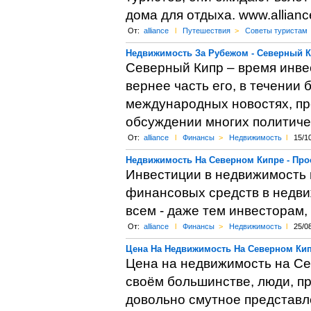
дома для отдыха. www.alliance
От:
alliance
l
Путешествия
>
Советы туристам
Недвижимость За Рубежом - Северный 
Северный Кипр – время инве
вернее часть его, в течении 
международных новостях, пре
обсуждении многих политиче
От:
alliance
l
Финансы
>
Недвижимость
l
15/1
Недвижимость На Северном Кипре - Про
Инвестиции в недвижимость 
финансовых средств в недви
всем - даже тем инвесторам,
От:
alliance
l
Финансы
>
Недвижимость
l
25/0
Цена На Недвижимость На Северном Ки
Цена на недвижимость на Се
своём большинстве, люди, п
довольно смутное представл