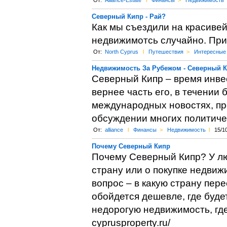
От:
Alliance-Estate
l
Финансы
>
Недвижимость
Северный Кипр - Рай?
Как мы съездили на красивей
недвижимотсь случайно. При
От:
North Cyprus
l
Путешествия
>
Интересные
Недвижимость За Рубежом - Северный 
Северный Кипр – время инве
вернее часть его, в течении 
международных новостях, пре
обсуждении многих политиче
От:
alliance
l
Финансы
>
Недвижимость
l
15/1
Почему Северный Кипр
Почему Северный Кипр? У лю
страну или о покупке недвиж
вопрос – в какую страну пере
обойдется дешевле, где буде
недорогую недвижимость, где 
cyprusproperty.ru/