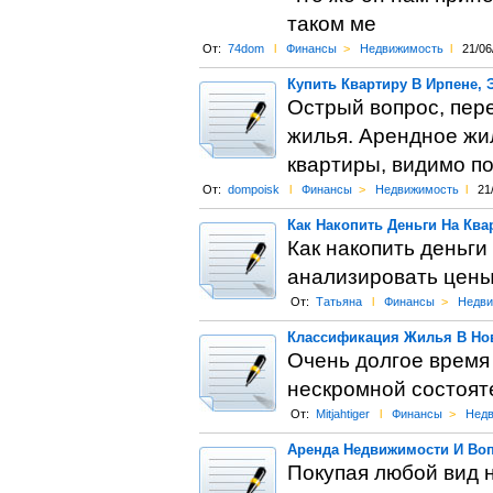
таком ме
От:
74dom
l
Финансы
>
Недвижимость
l
21/06
Купить Квартиру В Ирпене, 
Острый вопрос, пер
жилья. Арендное жил
квартиры, видимо п
От:
dompoisk
l
Финансы
>
Недвижимость
l
21
Как Накопить Деньги На Ква
Как накопить деньги
анализировать цены,
От:
Татьяна
l
Финансы
>
Недви
Классификация Жилья В Нов
Очень долгое время 
нескромной состояте
От:
Mitjahtiger
l
Финансы
>
Недв
Аренда Недвижимости И Во
Покупая любой вид 