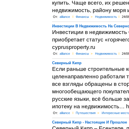
купить. Чаще всего, их реше
недвижимость, району моря или
От:
alliance
l
Финансы
>
Недвижимость
l
24/0
Инвестиции В Недвижимость На Северн
Инвестиции в недвижимость 
приобретает статус «горячег
cyprusproperty.ru
От:
alliance
l
Финансы
>
Недвижимость
l
24/0
Северный Кипр
Если раньше строительные к
целенаправленно работали то
все взгляды обращены в стор
многообещающего покупателя
русские языки, всё больше 
ипотеку на недвижимость… http
От:
alliance
l
Путешествия
>
Интересные мест
Северный Кипр - Настоящее И Прошлое
Северный Кипр – Есентепе, 