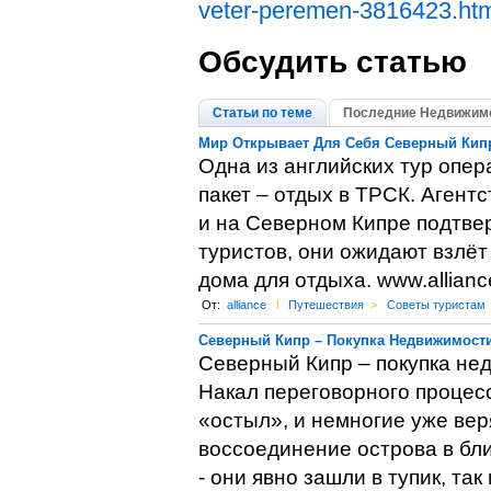
veter-peremen-3816423.htm
Обсудить статью
Статьи по теме
Последние Недвижимо
Мир Открывает Для Себя Северный Кип
Одна из английских тур опер
пакет – отдых в ТРСК. Агентс
и на Северном Кипре подтвер
туристов, они ожидают взлёт
дома для отдыха. www.alliance
От:
alliance
l
Путешествия
>
Советы туристам
Северный Кипр – Покупка Недвижимости
Северный Кипр – покупка не
Накал переговорного процес
«остыл», и немногие уже вер
воссоединение острова в бл
- они явно зашли в тупик, т