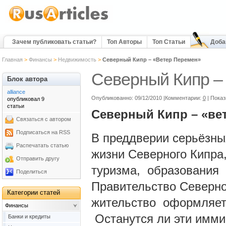
Зачем публиковать статьи?
Топ Авторы
Топ Статьи
Доба
Главная
>
Финансы
>
Недвижимость
>
Северный Кипр – «Ветер Перемен»
Северный Кипр –
Блок автора
alliance
Опубликованно: 09/12/2010 |Комментарии:
0
| Пока
опубликовал 9
статьи
Северный Кипр – «ве
Связаться с автором
Подписаться на RSS
В преддверии серьёзны
Распечатать статью
жизни Северного Кипра
Отправить другу
туризма, образования 
Поделиться
Правительство Северно
Категории статей
жительство оформляет
Финансы
Останутся ли эти имми
Банки и кредиты