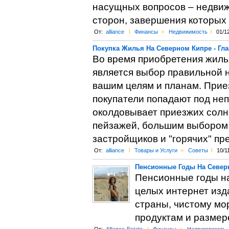
насущных вопросов – недвиж
сторон, завершения которых 
От:
alliance
l
Финансы
>
Недвижимость
l
01/1
Покупка Жилья На Северном Кипре - Гл
Во время приобретения жиль
является выбор правильной н
вашим целям и планам. Прие
покупатели попадают под не
околдовывает приезжих солн
пейзажей, большим выбором
застройщиков и "горячих" п
От:
alliance
l
Товары и Услуги
>
Советы
l
10/1
Пенсионные Годы На Север
Пенсионные годы на
целых интернет изд
страны, чистому мо
продуктам и размер