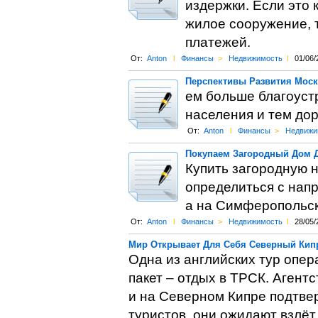
издержки. Если это 
жилое сооружение, т
платежей.
От:
Anton
l
Финансы
>
Недвижимость
l
01/06/
Перспективы Развития Мос
ем больше благоуст
населения и тем до
От:
Anton
l
Финансы
>
Недвижи
Покупаем Загородный Дом 
Купить загородную н
определиться с нап
а на Симферопольс
От:
Anton
l
Финансы
>
Недвижимость
l
28/05/
Мир Открывает Для Себя Северный Кип
Одна из английских тур опер
пакет – отдых в ТРСК. Агентс
и на Северном Кипре подтвер
туристов, они ожидают взлёт