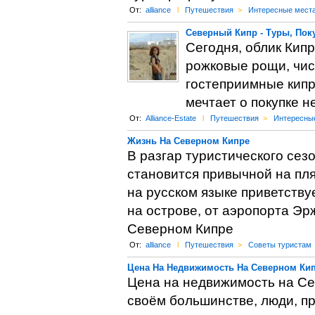
От:
alliance
l
Путешествия
>
Интересные мест
Северный Кипр - Туры, Пок
Сегодня, облик Кипр
рожковые рощи, чис
гостеприимные кип
мечтает о покупке н
От:
Alliance-Estate
l
Путешествия
>
Интересны
Жизнь На Северном Кипре
В разгар туристического сез
становится привычной на пля
на русском языке приветству
на острове, от аэропорта Эр
Северном Кипре
От:
alliance
l
Путешествия
>
Советы туристам
Цена На Недвижимость На Северном Ки
Цена на недвижимость на Се
своём большинстве, люди, п