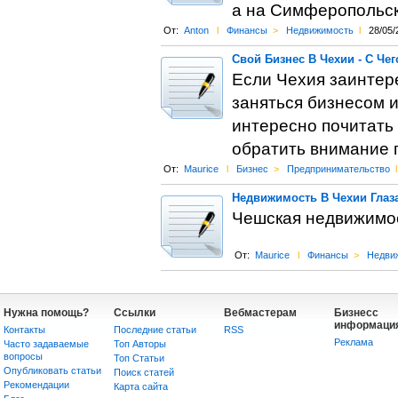
а на Симферопольс
От:
Anton
l
Финансы
>
Недвижимость
l
28/05/
Свой Бизнес В Чехии - С Чег
Если Чехия заинтере
заняться бизнесом 
интересно почитать 
обратить внимание 
От:
Maurice
l
Бизнес
>
Предпринимательство
l
Недвижимость В Чехии Глаз
Чешская недвижимос
От:
Maurice
l
Финансы
>
Недви
Нужна помощь?
Ссылки
Вебмастерам
Бизнесс
информаци
Контакты
Последние статьи
RSS
Реклама
Часто задаваемые
Топ Авторы
вопросы
Топ Статьи
Опубликовать статьи
Поиск статей
Рекомендации
Карта сайта