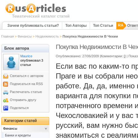
Тематический каталог статей
RA
Зачем публиковать статьи?
Топ Авторы
Топ Статьи
Отве
Главная
>
Финансы
>
Недвижимость
>
Покупка Недвижимости В Чехии
Покупка Недвижимости В Че
Блок автора
Maurice
Опубликованно: 27/06/2009 |Комментарии:
0
| Пока
опубликовал 3
Если вас по каким-то п
статьи
Праге и вы собрали не
Связаться с автором
работе. Да, да, именно
Подписаться на RSS
Распечатать статью
варианта для покупки 
Отправить другу
потраченного времени и
Поделиться
Чехословакией и у вас 
Категории статей
русский, вам нужно быс
Финансы
знакомиться с реалиям
Банки и кредиты