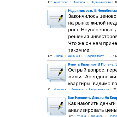
От:
Анастасия
l
Финансы
>
Недвижимость
l
0
Недвижимость В Челябинске
Закончилось ценово
на рынке жилой нед
рост. Неуверенные 
решения инвесторов 
Что же он нам прин
таком ме
От:
74dom
l
Финансы
>
Недвижимость
l
21/06
Купить Квартиру В Ирпене, 
Острый вопрос, пер
жилья. Арендное жил
квартиры, видимо п
От:
dompoisk
l
Финансы
>
Недвижимость
l
21
Как Накопить Деньги На Ква
Как накопить деньги
анализировать цены,
От:
Татьяна
l
Финансы
>
Недви