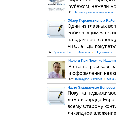
рубежом, нежели мо
От:
Геоинформационная система
Обзор Перспективных Район
Один из главных воп
собирающимся вложи
на сдаче ее в аренд
ЧТО, а ГДЕ покупать
От:
Деловая Прага
l
Финансы
>
Недвижимость
Налоги При Покупке Недвиж
В статье рассказыва
и оформления недви
От:
Винокуров Викентий
l
Финан
Часто Задаваемые Вопросы П
Покупка недвижимост
дома в сердце Евро
всему Старому конт
ликвидное вложение 