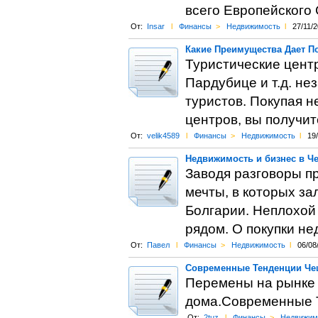
всего Европейского
От:
Insar
l
Финансы
>
Недвижимость
l
27/11/
Какие Преимущества Дает П
Туристические цент
Пардубице и т.д. не
туристов. Покупая н
центров, вы получит
От:
velik4589
l
Финансы
>
Недвижимость
l
19
Недвижимость и бизнес в Ч
Заводя разговоры п
мечты, в которых за
Болгарии. Неплохой 
рядом. О покупки не
От:
Павел
l
Финансы
>
Недвижимость
l
06/08
Современные Тенденции Че
Перемены на рынке 
дома.Современные 
От:
2tuz
l
Финансы
>
Недвижим