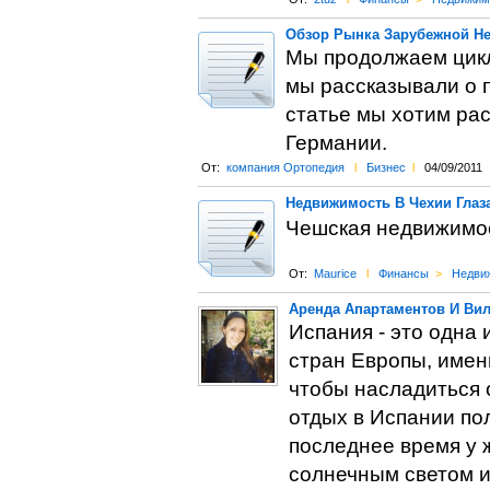
Обзор Рынка Зарубежной Не
Мы продолжаем цикл
мы рассказывали о п
статье мы хотим рас
Германии.
От:
компания Ортопедия
l
Бизнес
l
04/09/2011
Недвижимость В Чехии Глаз
Чешская недвижимос
От:
Maurice
l
Финансы
>
Недви
Аренда Апартаментов И Вил
Испания - это одна
стран Европы, имен
чтобы насладиться 
отдых в Испании по
последнее время у 
солнечным светом и