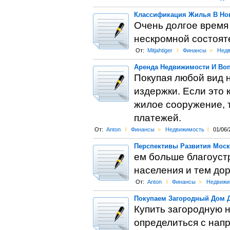
Классификация Жилья В Нов
Очень долгое время 
нескромной состояте
От:
Mitjahtiger
l
Финансы
>
Недв
Аренда Недвижимости И Во
Покупая любой вид 
издержки. Если это 
жилое сооружение, т
платежей.
От:
Anton
l
Финансы
>
Недвижимость
l
01/06/
Перспективы Развития Мос
ем больше благоуст
населения и тем до
От:
Anton
l
Финансы
>
Недвижи
Покупаем Загородный Дом 
Купить загородную н
определиться с нап