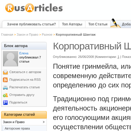
Зачем публиковать статьи?
Топ Авторы
Топ Статьи
Доба
Главная
>
Закон и Право
>
Разное
>
Корпоративный Шантаж
Корпоративный 
Блок автора
Елена
Опубликованно: 26/06/2008 |Комментарии:
1
| Показ
опубликовал 7
статьи
Понятие гринмейла, ил
Связаться с автором
современную действите
Подписаться на RSS
определению до сих пор
Распечатать статью
Отправить другу
Традиционно под гринм
Поделиться
деятельность акционер
Категории статей
его голосующими акция
Закон и Право
осуществлении общест
Авторские права