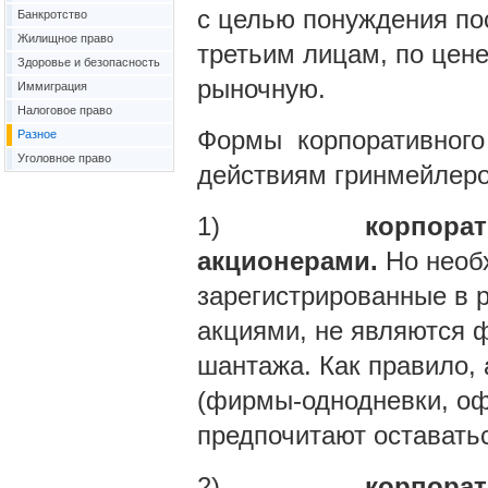
с целью понуждения по
Банкротство
Жилищное право
третьим лицам, по цен
Здоровье и безопасность
рыночную.
Иммиграция
Налоговое право
Формы корпоративного 
Разное
Уголовное право
действиям гринмейлеро
1)
корпорат
акционерами.
Но необх
зарегистрированные в р
акциями, не являются 
шантажа. Как правило,
(фирмы-однодневки, о
предпочитают оставатьс
2)
корпорат