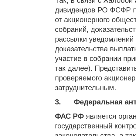
Так, в связи с жалобой
дивидендов РО ФСФР пр
от акционерного общест
собраний, доказательс
рассылки уведомлений 
доказательства выплат
участие в собрании пр
так далее). Представит
проверяемого акционер
затруднительным.
3.
Федеральная ан
ФАС РФ
является орга
государственный контр
законодательства, а т