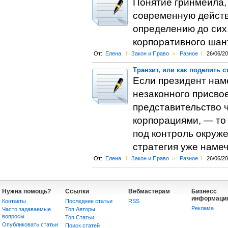
Понятие гринмейла,
современную действ
определению до сих 
корпоративного шан
От:
Елена
l
Закон и Право
>
Разное
l
26/06/2
Транзит, или как поделить с
Если президент нам
незаконного присвое
представительство 
корпорациями, — то 
под контроль окруже
стратегия уже наме
От:
Елена
l
Закон и Право
>
Разное
l
26/06/2
Нужна помощь?
Ссылки
Вебмастерам
Бизнесс
информаци
Контакты
Последние статьи
RSS
Реклама
Часто задаваемые
Топ Авторы
вопросы
Топ Статьи
Опубликовать статьи
Поиск статей