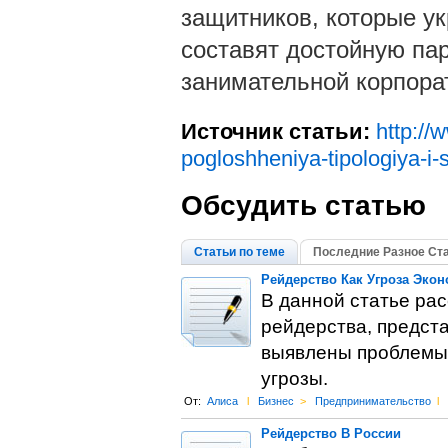
защитников, которые ук
составят достойную пар
занимательной корпорат
Источник статьи:
http://
pogloshheniya-tipologiya-i
Обсудить статью
Статьи по теме
Последние Разное Ст
Рейдерство Как Угроза Эко
В данной статье ра
рейдерства, предста
выявлены проблемы 
угрозы.
От:
Алиса
l
Бизнес
>
Предпринимательство
l
Рейдерство В России