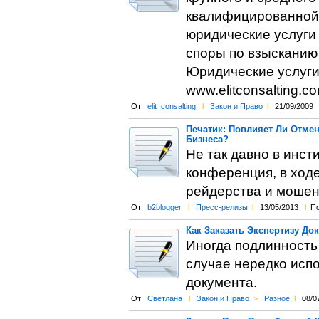
квалифицированной 
юридические услуги
споры по взысканию
Юридические услуги
www.elitconsalting.c
От:
elit_consalting
l
Закон и Право
l
21/09/2009
Печатик: Повлияет Ли Отмен
Бизнеса?
Не так давно в инст
конференция, в ходе
рейдерства и мошен
От:
b2blogger
l
Пресс-релизы
l
13/05/2013
l
По
Как Заказать Экспертизу До
Иногда подлинность
случае нередко исп
документа.
От:
Светлана
l
Закон и Право
>
Разное
l
08/0