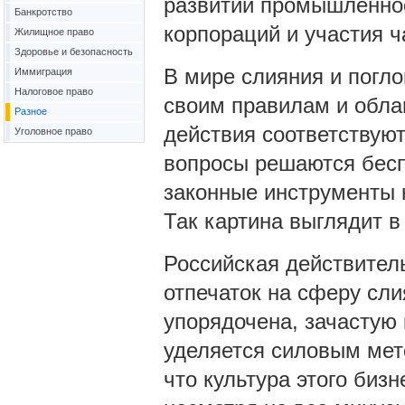
развитии промышленнос
Банкротство
корпораций и участия ч
Жилищное право
Здоровье и безопасность
В мире слияния и погл
Иммиграция
Налоговое право
своим правилам и обла
Разное
действия соответствуют
Уголовное право
вопросы решаются бесп
законные инструменты 
Так картина выглядит в
Российская действител
отпечаток на сферу сли
упорядочена, зачастую 
уделяется силовым мет
что культура этого биз