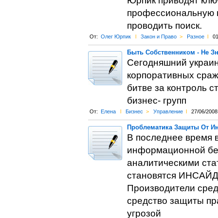
Юрпик приводят клю
профессиональную ю
проводить поиск.
От:
Олег Юрпик
l
Закон и Право
>
Разное
l
01
Быть Собственником - Не З
Сегодняшний украин
корпоративных сраж
битве за контроль с
бизнес- групп
От:
Елена
l
Бизнес
>
Управление
l
27/06/2008
Проблематика Защиты От И
В последнее время 
информационной бе
аналитическими стат
становятся ИНСАЙДЕ
Производители сред
средство защиты пр
угрозой