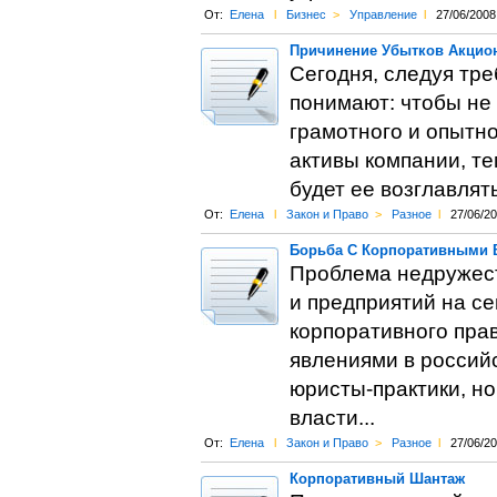
От:
Елена
l
Бизнес
>
Управление
l
27/06/2008
Причинение Убытков Акцио
Сегодня, следуя тре
понимают: чтобы не
грамотного и опытн
активы компании, те
будет ее возглавля
От:
Елена
l
Закон и Право
>
Разное
l
27/06/2
Борьба С Корпоративными 
Проблема недружест
и предприятий на с
корпоративного прав
явлениями в россий
юристы-практики, н
власти...
От:
Елена
l
Закон и Право
>
Разное
l
27/06/2
Корпоративный Шантаж