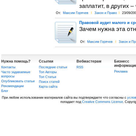
заплатит, в других –
От:
Максим Горячев
l
Закон и Право
l
23/09/20
Правовой аудит малого и ср
Зачем нужна эта отн
От:
Максим Горячев
l
Закон и Пр
Нужна помощь?
Ссылки
Вебмастерам
Бизнесс
информаци
Контакты
Последние статьи
RSS
Реклама
Часто задаваемые
Топ Авторы
вопросы
Топ Статьи
Опубликовать статьи
Поиск статей
Рекомендации
Карта сайта
Блог
При любом использовании материалов сайта вы подтверждаете что согласны с
усло
попадает под
Creative Commons License
. Copyri