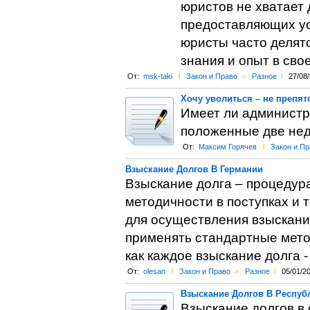
юристов не хватает 
предоставляющих ус
юристы часто делятс
знания и опыт в сво
От:
msk-taki
l
Закон и Право
>
Разное
l
27/08
Хочу уволиться – не препятс
Имеет ли администра
положенные две не
От:
Максим Горячев
l
Закон и Пр
Взыскание Долгов В Германии
Взыскание долга – процедур
методичности в поступках и
для осуществления взыскани
применять стандартные мето
как каждое взыскание долга 
От:
olesan
l
Закон и Право
>
Разное
l
05/01/2
Взыскание Долгов В Респуб
Взыскание долгов в 