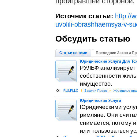
проигравшей стороной.
Источник статьи:
http://
uvolili-obrashhaemsya-v-su
Обсудить статью
Статьи по теме
Последние Закон и Пр
Юридические Услуги Для Тс
РУЛЬФ анализирует 
собственности жиль
имущество.
От:
RULFLLC
l
Закон и Право
>
Жилищное пра
Юридические Услуги
Юридическими услуг
римляне. Они считал
снимается, потому 
или пользоваться у