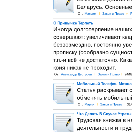
Беларусь. Основные
От:
Максим
l
Закон и Право
>
Р
О Привычке Терпеть
Иногда долготерпение наших 
совершают: увеличивают квар
безвозмездно, постоянно уве
прописку (сообразно сущност
т.п.-и всё не достаточно. Ка
коия никак не проходит.
От:
Александр Дестроев
l
Закон и Право
l
24/0
Мобильный Телефон Можно
Статья раскрывает 
обменять мобильный
От:
Мария
l
Закон и Право
l
31/
Что Делать В Случае Утрат
Трудовая книжка в 
деятельности и труд