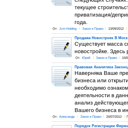
текущее строительст
приватизация/деприв
года.
От:
Jcm-Holding
l
Закон и Право
l
13/09/2012
l
Продажа Новостроек В Москв
Существует масса с
новостройке. Здесь
От:
Юрий
l
Закон и Право
l
10/
Правовая Аналитика Законо
Наверняка Ваше пред
бизнеса или открыти
необходимо ознаком
деятельности в данн
анализ действующег
Вашего бизнеса в и
От:
Александр
l
Закон и Право
l
20/07/2012
l
Порядок Регистрации Фирм