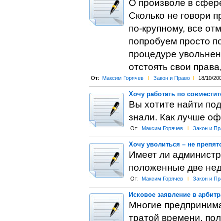
О произволе в сфер
Сколько не говори п
по-крупному, все от
попробуем просто по
процедуре увольнени
отстоять свои права
От:
Максим Горячев
l
Закон и Право
l
18/10/20
Хочу работать по совместит
Вы хотите найти под
знали. Как лучше о
От:
Максим Горячев
l
Закон и Пр
Хочу уволиться – не препятс
Имеет ли администра
положенные две не
От:
Максим Горячев
l
Закон и Пр
Исковое заявление в арбитр
Многие предпринима
тратой времени, пол