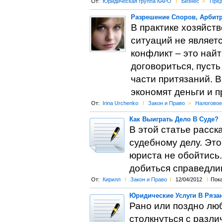
От:
Юридическая группа КАРО
l
Бизнес
>
Пред
Разрешение Споров, Арбит
В практике хозяйст
ситуаций не являет
конфликт – это най
договориться, пусть
части притязаний. 
экономят деньги и 
От:
Irina Urchenko
l
Закон и Право
>
Налоговое
Как Выиграть Дело В Суде?
В этой статье расск
судебному делу. Это
юриста не обойтись.
добиться справедлив
От:
Кирилл
l
Закон и Право
l
12/04/2012
l
Пока
Юридические Услуги В Ряза
Рано или поздно лю
столкнуться с разл