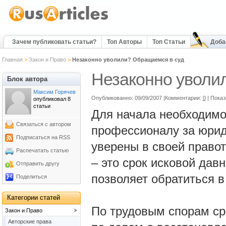
Зачем публиковать статьи?
Топ Авторы
Топ Статьи
Доба
Главная
>
Закон и Право
>
Незаконно уволили? Обращаемся в суд
Незаконно уволи
Блок автора
Максим Горячев
Опубликованно: 09/09/2007 |Комментарии:
0
| Показ
опубликовал 8
статьи
Для начала необходимо 
Связаться с автором
профессионалу за юрид
Подписаться на RSS
уверены в своей правот
Распечатать статью
– это срок исковой дав
Отправить другу
позволяет обратиться в
Поделиться
Категории статей
По трудовым спорам сро
Закон и Право
Авторские права