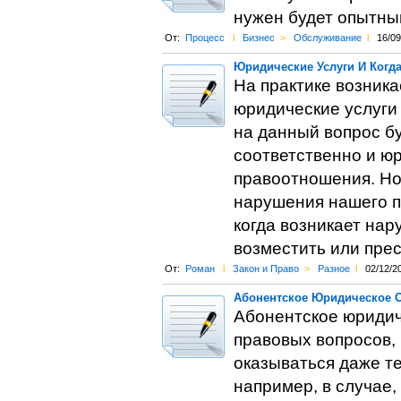
нужен будет опытны
От:
Процесс
l
Бизнес
>
Обслуживание
l
16/09
Юридические Услуги И Когд
На практике возника
юридические услуги
на данный вопрос б
соответственно и юр
правоотношения. Но
нарушения нашего п
когда возникает на
возместить или прес
От:
Роман
l
Закон и Право
>
Разное
l
02/12/2
Абонентское Юридическое 
Абонентское юридич
правовых вопросов, 
оказываться даже те
например, в случае