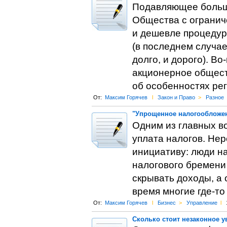
Подавляющее больши
Общества с огранич
и дешевле процедур
(в последнем случае
долго, и дорого). В
акционерное обществ
об особенностях ре
От:
Максим Горячев
l
Закон и Право
>
Разное
"Упрощенное налогообложен
Одним из главных в
уплата налогов. Не
инициативу: люди н
налогового бремени 
скрывать доходы, а 
время многие где-то
От:
Максим Горячев
l
Бизнес
>
Управление
l
Сколько стоит незаконное 