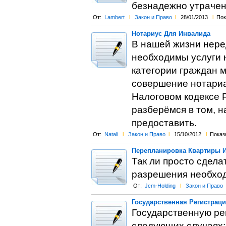
безнадежно утрачен
От:
Lambert
l
Закон и Право
l
28/01/2013
l
Пок
Нотариус Для Инвалида
В нашей жизни нере
необходимы услуги н
категории граждан 
совершение нотариа
Налоговом кодексе Р
разберёмся в том, н
предоставить.
От:
Natali
l
Закон и Право
l
15/10/2012
l
Показы
Перепланировка Квартиры И
Так ли просто сдела
разрешения необход
От:
Jcm-Holding
l
Закон и Право
Государственная Регистрац
Государственную ре
следующих случаях: