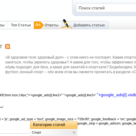
RA
оры
Топ Статьи
Ответы
Добавить статью
т
«В здоровом теле здоровый дух!» - с этим никто не поспорит. Каким спорт
заняться, чтобы укрепить здоровье? А каким для того, чтобы эффективно 
обувь подходит для бега, а какая для занятий в спортзале? Бодибилдинг, 
футбол, конный спорт – обо всем этом вы сможете прочитать в разделе «
"+google_ads[i].visib
00;font-size:14px;">'+google_ads[i].line2+" "+google_ads[i].line3+'
='
 = 'js'; google_ad_type = 'text'; google_image_size = '728x90'; google_feedback = 'on'; goo
google_skip = google_adnum; google_lan
Категории статей
Спорт