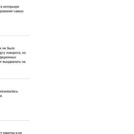
 в интерьере
ирования самых
х не было
угу поворота, но
адиционных
ог выцарапать на
 называлась
и.
т ракетки и ее