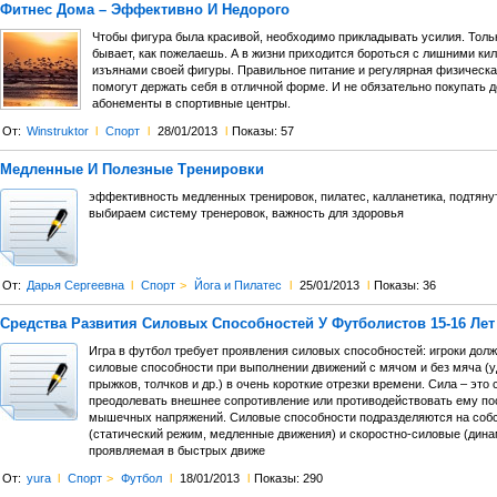
Фитнес Дома – Эффективно И Недорого
Чтобы фигура была красивой, необходимо прикладывать усилия. Тольк
бывает, как пожелаешь. А в жизни приходится бороться с лишними ки
изъянами своей фигуры. Правильное питание и регулярная физическа
помогут держать себя в отличной форме. И не обязательно покупать 
абонементы в спортивные центры.
От:
Winstruktor
l
Спорт
l
28/01/2013
l
Показы: 57
Медленные И Полезные Тренировки
эффективность медленных тренировок, пилатес, калланетика, подтяну
выбираем систему тренеровок, важность для здоровья
От:
Дарья Сергеевна
l
Спорт
>
Йога и Пилатес
l
25/01/2013
l
Показы: 36
Средства Развития Силовых Способностей У Футболистов 15-16 Лет
Игра в футбол требует проявления силовых способностей: игроки дол
силовые способности при выполнении движений с мячом и без мяча (уд
прыжков, толчков и др.) в очень короткие отрезки времени. Сила – это
преодолевать внешнее сопротивление или противодействовать ему п
мышечных напряжений. Силовые способности подразделяются на соб
(статический режим, медленные движения) и скоростно-силовые (дина
проявляемая в быстрых движе
От:
yura
l
Спорт
>
Футбол
l
18/01/2013
l
Показы: 290