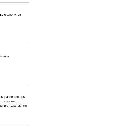
шую школу, он
альным
овом развивающем
т название -
лению тела, мы же