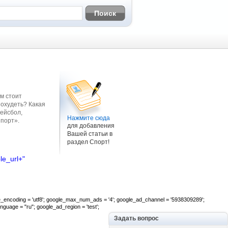
ом стоит
похудеть? Какая
бейсбол,
Нажмите сюда
Спорт».
для добавления
Вашей статьи в
раздел Спорт!
le_url+"
gle_encoding = 'utf8'; google_max_num_ads = '4'; google_ad_channel = '5938309289';
guage = "ru"; google_ad_region = 'test';
Задать вопрос