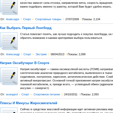
качества зависит сила отскока, направление мяча, скорость вращения
важно подобрать именно ту ракетку, которой Вам будет удобно играть.
От:
Anaksagor
l
Спорт
>
Спортивные товары
l
27/07/2009
l
Показы: 2,134
Как Выбрать Первый Лонгборд
Статья помогает понять, как лучше подходить к покупке лонгборда, на 
обратить внимание и какими критериями выбора пользоваться.
От:
Александр
l
Спорт
>
Экстрим
l
08/04/2013
l
Показы: 2,099
Натрия Оксибутират В Спорте
Натрия оксибутират — гамма-оксимасляной кислоты (ГОМК) натриевая
синтетическим аналогом природного метаболита, выявленного в ткани
седативное, ноотропное, наркозное, антигипоксическое действие. Слаб
активный миорелаксант. Основной точкой приложения натрия оксибути
тканевой метаболизм, и, прежде всего, — углеводный обмен (адренали
инсулин — синергист).
От:
avangard
l
Спорт
>
Спортивное питание
l
24/10/2011
l
Показы: 2,093
Плюсы И Минусы Жиросжигателей
Сейчас в средствах массовой информации идет активная реклама жир