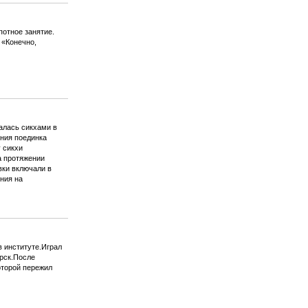
потное занятие.
 «Конечно,
валась сикхами в
ения поединка
 сикхи
а протяжении
вки включали в
ния на
в институте.Играл
ирск.После
оторой пережил