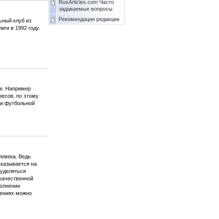
RusArticles.com Часто
задаваемые вопросы
Рекомендации редакции
ный клуб из
ги в 1992 году.
е. Например
есов, по этому
ки футбольной
ловека. Ведь
сказывается на
 уделяться
екачественной
полнении
лениях можно