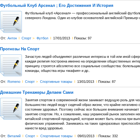
Футбольный Клуб Арсенал ; Его Достижения И История
Футбольный клуб «Арсенал» — профессиональный английский футболь
северного Лондона. Один из клубов-основателей английской Премьер-ли
От:
Антон
l
Спорт
>
Футбол
l
17/01/2013
l
Показы: 97
Прогнозы На Спорт
Зачастую людей объединяют различные интересы в той или иной сфер
каждая религия построена именно на определении общественных интер
принципу строятся абсолютно все социальные сообщества: болельщи
команды, общества игры «мафия» и др..
От:
Romeno
l
Спорт
>
Спортивные товары
l
13/01/2013
l
Показы: 87
Домашние Тренажеры Делаем Сами
Занятия спортом в современной жизни занимает ведущую роль для че
большинство людей ведут сидячий образ жизни, что крайне негативно 
состоянии здоровья. Поэтому сейчас все большее внимание начинает
занятию спортом. Но, к сожалению, наш украинский рынок заполнен н
китайской спортивной продукцией, которая может быть опасна при вы
физических упражнений. Занимаясь на таких одноразовых приспособ
нанести вред здоровью.
От:
Виталий
l
Спорт
>
Спортивные товары
l
09/01/2013
l
Показы: 332