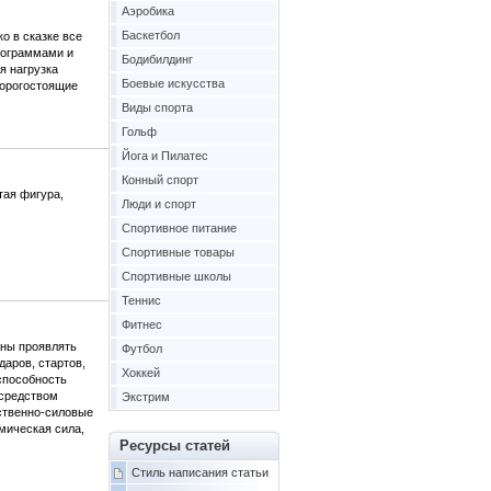
Аэробика
Баскетбол
о в сказке все
лограммами и
Бодибилдинг
я нагрузка
Боевые искусства
дорогостоящие
Виды спорта
Гольф
Йога и Пилатес
Конный спорт
тая фигура,
Люди и спорт
Спортивное питание
Спортивные товары
Спортивные школы
Теннис
Фитнес
жны проявлять
Футбол
аров, стартов,
Хоккей
 способность
осредством
Экстрим
ственно-силовые
мическая сила,
Ресурсы статей
Стиль написания статьи