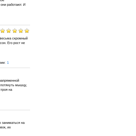
кое
 они работают. И
 весьма скромный
он. Его рост не
рии:
1
 напряженной
 потянуть мышцу,
строя на
.
о заниматься на
вок, их