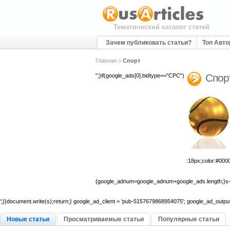
Тематический каталог статей
Зачем публиковать статьи?
Топ Авт
Главная
>
Спорт
Спор
";}if(google_ads[0].bidtype=="CPC")
:18px;color:#0000
{google_adnum=google_adnum+google_ads.length;}s+
';}}document.write(s);return;} google_ad_client = 'pub-5157679868954075'; google_ad_output
Новые статьи
Просматриваемые статьи
Популярные статьи