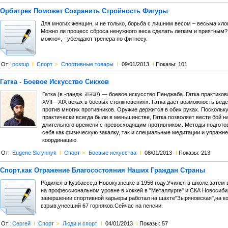
Орбитрек Поможет Сохранить Стройность Фигуры
Для многих женщин, и не только, борьба с лишним весом – весьма хло
Можно ли процесс сброса ненужного веса сделать легким и приятным?
можно», - убеждают тренера по фитнесу.
От:
postup
l
Спорт
>
Спортивные товары
l
09/01/2013
l
Показы: 101
Гатка - Боевое Искусство Сикхов
Гатка (в.-пандж. ਗਤਕਾ) — боевое искусство Пенджаба. Гатка практико
XVII—XIX веках в боевых столкновениях. Гатка дает возможность вед
против многих противников. Оружие держится в обих руках. Поскольку
практически всегда были в меньшинстве, Гатка позволяет вести бой н
длительного времени с превосходящим противником. Методы подгото
себя как физическую закалку, так и специальные медитации и упражне
координацию.
От:
Eugene Skrynnyk
l
Спорт
>
Боевые искусства
l
08/01/2013
l
Показы: 213
Спорт,как Отражение Благосостояния Наших Граждан Страны
Родился в Кузбассе,в Новокузнецке в 1956 году.Учился в школе,затем 
на профессиональном уровне в хоккей в "Металлурге" и СКА Новосиб
завершении спортивной карьеры работал на шахте"Зыряновская",на к
взрыв,унесший 67 горняков.Сейчас на пенсии.
От:
Сергей
l
Спорт
>
Люди и спорт
l
04/01/2013
l
Показы: 57