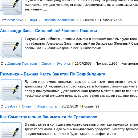
подается в самом радужном свете. Мы попробуем разобраться, что та
жиросжигатели для женщин, отзывы о жиросжигателях и расскажем как
так начнем: ..........
От:
bestshoko
l
Спорт
>
Спортивное питание
l
16/10/2011
l
Показы: 2,055
Александр Засс - Сильнейший Человек Планеты
Титула «Сильнейшего человека Земли» в прошлом веке был удостоен
по габаритам Александр Засс, известный на Западе как Железный Самс
превышал 168 сантиметров, а вес 80 килограмм.
От:
Дмитрий Протасов
l
Спорт
>
Экстрим
l
26/07/2008
l
Показы: 1,968
l
Коммента
Разминка – Важная Часть Занятий По Бодибилдингу
Лучшие спортсмены понимают важность растяжки - подготовки тела к
тренировке. Отказываясь от растяжек, вы в большей степени рискуете
связку или сухожилие. Даже небольшая травма может вывести вас из 
несколько дней или даже недель, существенно замедлив ваш прогресс
От:
salosa
l
Спорт
>
Виды спорта
l
23/11/2010
l
Показы: 99
Как Самостоятельно Заниматься На Тренажерах
В этой статье я хочу дать несколько советов о том, как самостоятельн
тренажерах дома. Надо очень внимательно продумать частоту трениро
продолжительность, от чего будет зависеть эффективность.