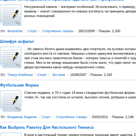
Натуральный камень – материал особенный. Использовать, к примеру,
мрамор – значит совершенно по-новому взглянуть на принципы декор
разных помещений.
От:
dimarticles
l
Спорт
>
Спортивные товары
l
28/12/2009
l
Показы: 2,200
Шлифуя асфальт
…Из завесы белого дыма вырвались два спорткупе, на кузовах которы
свободного места от наклеек. Машины словно циркулем вычерчивали д
при этом неслись практически боком – поперек трассы и понятий о тр
гонках. Места же между машинами было столь мало, что один пилот м
двери противника какое-нибудь неприличное слово.
От:
Тимур Алибеков
l
Спорт
>
Экстрим
l
15/08/2007
l
Показы: 2,160
Футбольная Форма
Совсем недавно, в 70-х годах 19 века стандартная футбольная форма
«плюс 4», так как состояла из штанов, высоких носков, рубашки и шапк
От:
Владимир Андреев
l
Спорт
>
Спортивные товары
l
03/02/2011
l
Показы: 2,148
Как Выбрать Ракетку Для Настольного Тенниса
В игре в настольный теннис первостепенное значение имеет ракетка. О