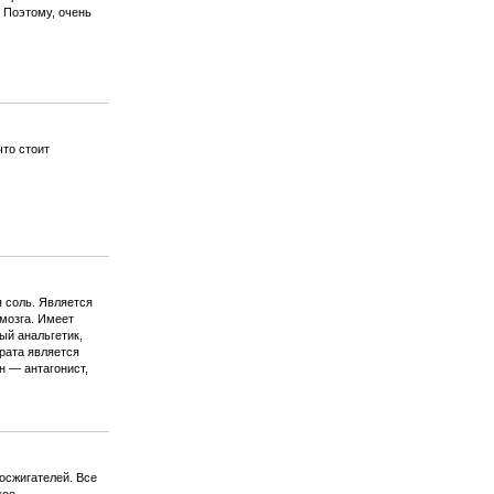
. Поэтому, очень
что стоит
 соль. Является
 мозга. Имеет
ый анальгетик,
рата является
н — антагонист,
осжигателей. Все