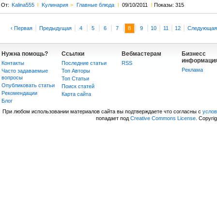
От:
Kalina555
l
Kулинария
>
Главные блюда
l
09/10/2011
l
Показы: 315
|
|
|
|
|
|
|
|
|
|
|
‹ Первая
Предыдущая
4
5
6
7
8
9
10
11
12
Следующая
Нужна помощь?
Ссылки
Вебмастерам
Бизнесс
информаци
Контакты
Последние статьи
RSS
Реклама
Часто задаваемые
Топ Авторы
вопросы
Топ Статьи
Опубликовать статьи
Поиск статей
Рекомендации
Карта сайта
Блог
При любом использовании материалов сайта вы подтверждаете что согласны с
усло
попадает под
Creative Commons License
. Copyri