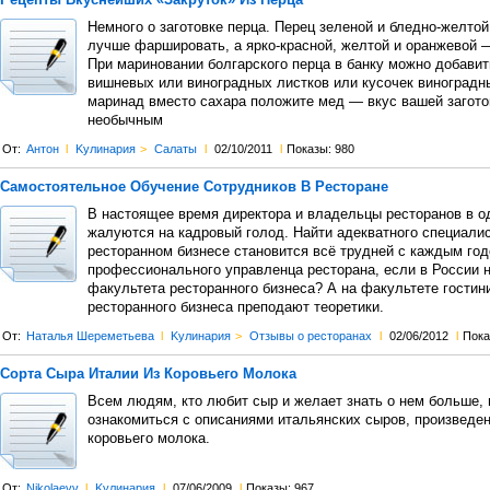
Немного о заготовке перца. Перец зеленой и бледно-желтой
лучше фаршировать, а ярко-красной, желтой и оранжевой 
При мариновании болгарского перца в банку можно добавит
вишневых или виноградных листков или кусочек виноградн
маринад вместо сахара положите мед — вкус вашей загото
необычным
От:
Антон
l
Kулинария
>
Салаты
l
02/10/2011
l
Показы: 980
Самостоятельное Обучение Сотрудников В Ресторане
В настоящее время директора и владельцы ресторанов в о
жалуются на кадровый голод. Найти адекватного специалис
ресторанном бизнесе становится всё трудней с каждым год
профессионального управленца ресторана, если в России н
факультета ресторанного бизнеса? А на факультете гостин
ресторанного бизнеса преподают теоретики.
От:
Наталья Шереметьева
l
Kулинария
>
Отзывы о ресторанах
l
02/06/2012
l
Пока
Сорта Сыра Италии Из Коровьего Молока
Всем людям, кто любит сыр и желает знать о нем больше,
ознакомиться с описаниями итальянских сыров, произведе
коровьего молока.
От:
Nikolaevv
l
Kулинария
l
07/06/2009
l
Показы: 967