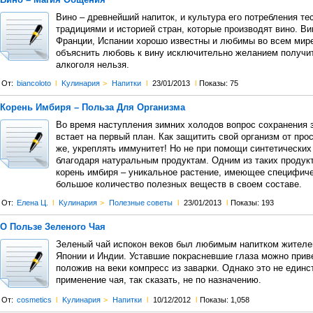
Вино – древнейший напиток, и культура его потребления те
традициями и историей стран, которые производят вино. Ви
Франции, Испании хорошо известны и любимы во всем мире
объяснить любовь к вину исключительно желанием получи
алкоголя нельзя.
От:
biancoloto
l
Kулинария
>
Напитки
l
23/01/2013
l
Показы: 75
Корень Имбиря – Польза Для Организма
Во время наступления зимних холодов вопрос сохранения 
встает на первый план. Как защитить свой организм от про
же, укреплять иммунитет! Но не при помощи синтетических
благодаря натуральным продуктам. Одним из таких продук
корень имбиря – уникальное растение, имеющее специфиче
большое количество полезных веществ в своем составе.
От:
Елена Ц.
l
Kулинария
>
Полезные советы
l
23/01/2013
l
Показы: 193
О Пользе Зеленого Чая
Зеленый чай испокон веков был любимым напитком жителе
Японии и Индии. Уставшие покрасневшие глаза можно приве
положив на веки компресс из заварки. Однако это не единс
применение чая, так сказать, не по назначению.
От:
cosmetics
l
Kулинария
>
Напитки
l
10/12/2012
l
Показы: 1,058