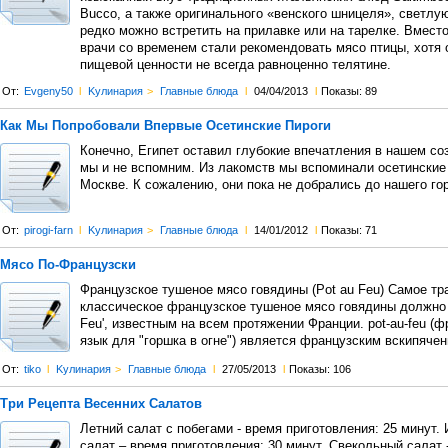
Bucco, а также оригинального «венского шницеля», светлу
редко можно встретить на прилавке или на тарелке. Вмест
врачи со временем стали рекомендовать мясо птицы, хотя 
пищевой ценности не всегда равноценно телятине.
От:
Evgeny50
l
Kулинария
>
Главные блюда
l
04/04/2013
l
Показы: 89
Как Мы Попробовали Впервые Осетинские Пироги
Конечно, Египет оставил глубокие впечатления в нашем соз
мы и не вспомним. Из лакомств мы вспоминали осетинские 
Москве. К сожалению, они пока не добрались до нашего го
От:
pirogi-farn
l
Kулинария
>
Главные блюда
l
14/01/2012
l
Показы: 71
Мясо По-Французски
Французское тушеное мясо говядины (Pot au Feu) Самое тр
классическое французское тушеное мясо говядины должно 
Feu', известным на всем протяжении Франции. pot-au-feu (
язык для "горшка в огне") является французским вскипяче
От:
tiko
l
Kулинария
>
Главные блюда
l
27/05/2013
l
Показы: 106
Три Рецепта Весенних Салатов
Летний салат с побегами - время приготовления: 25 минут.
салат – время приготовления: 30 минут. Свекольный салат 