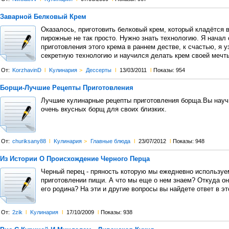
Заварной Белковый Крем
Оказалось, приготовить белковый крем, который кладётся 
пирожные не так просто. Нужно знать технологию. Я начал
приготовления этого крема в раннем дестве, к счастью, я у
секретную технологию и научился делать крем своей мечт
От:
KorzhavinD
l
Kулинария
>
Дессерты
l
13/03/2011
l
Показы: 954
Борщи-Лучшие Рецепты Приготовления
Лучшие кулинарные рецепты приготовления борща.Вы науч
очень вкусных борщ для своих близких.
От:
churiksany88
l
Kулинария
>
Главные блюда
l
23/07/2012
l
Показы: 948
Из Истории О Происхождение Черного Перца
Черный перец - пряность которую мы ежедневно используе
приготовлении пищи. А что мы еще о нем знаем? Откуда он
его родина? На эти и другие вопросы вы найдете ответ в эт
От:
2zik
l
Kулинария
l
17/10/2009
l
Показы: 938