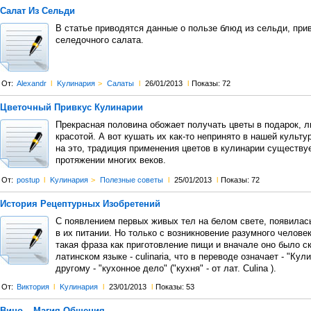
Салат Из Сельди
В статье приводятся данные о пользе блюд из сельди, при
селедочного салата.
От:
Alexandr
l
Kулинария
>
Салаты
l
26/01/2013
l
Показы: 72
Цветочный Привкус Кулинарии
Прекрасная половина обожает получать цветы в подарок, 
красотой. А вот кушать их как-то непринято в нашей культу
на это, традиция применения цветов в кулинарии существу
протяжении многих веков.
От:
postup
l
Kулинария
>
Полезные советы
l
25/01/2013
l
Показы: 72
История Рецептурных Изобретений
С появлением первых живых тел на белом свете, появилас
в их питании. Но только с возникновение разумного челове
такая фраза как приготовление пищи и вначале оно было с
латинском языке - culinaria, что в переводе означает - "Кул
другому - "кухонное дело" ("кухня" - от лат. Culina ).
От:
Виктория
l
Kулинария
l
23/01/2013
l
Показы: 53
Вино – Магия Общения