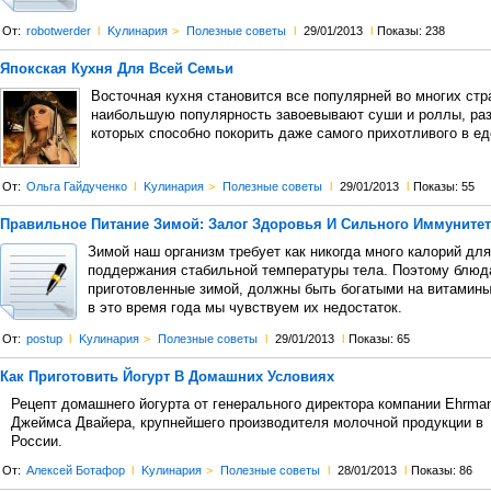
От:
robotwerder
l
Kулинария
>
Полезные советы
l
29/01/2013
l
Показы: 238
Япокская Кухня Для Всей Семьи
Восточная кухня становится все популярней во многих стр
наибольшую популярность завоевывают суши и роллы, ра
которых способно покорить даже самого прихотливого в ед
От:
Ольга Гайдученко
l
Kулинария
>
Полезные советы
l
29/01/2013
l
Показы: 55
Правильное Питание Зимой: Залог Здоровья И Сильного Иммунитет
Зимой наш организм требует как никогда много калорий для
поддержания стабильной температуры тела. Поэтому блюд
приготовленные зимой, должны быть богатыми на витамины
в это время года мы чувствуем их недостаток.
От:
postup
l
Kулинария
>
Полезные советы
l
29/01/2013
l
Показы: 65
Как Приготовить Йогурт В Домашних Условиях
Рецепт домашнего йогурта от генерального директора компании Ehrma
Джеймса Двайера, крупнейшего производителя молочной продукции в
России.
От:
Алексей Ботафор
l
Kулинария
>
Полезные советы
l
28/01/2013
l
Показы: 86