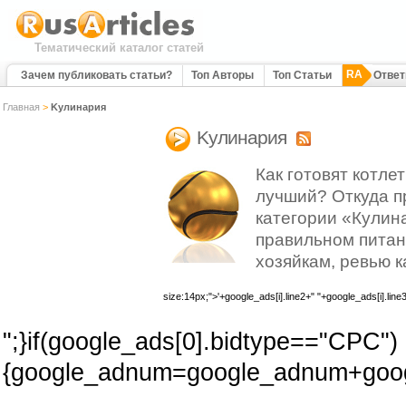
Тематический каталог статей
RA
Зачем публиковать статьи?
Топ Авторы
Топ Статьи
Отве
Главная
>
Kулинария
Kулинария
Как готовят котл
лучший? Откуда п
категории «Кулин
правильном питан
хозяйкам, ревью к
size:14px;">'+google_ads[i].line2+" "+google_ads[i].line
";}if(google_ads[0].bidtype=="CPC")
{google_adnum=google_adnum+googl