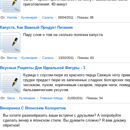
приготовления: 40 минут.
От:
Hariola
l
Kулинария
>
Салаты
l
09/04/2011
l
Показы: 88
Капуста, Как Важный Продукт Питания
Пару слов о том на сколько полезна капуста
От:
Виктор
l
Kулинария
>
Салаты
l
13/02/2011
l
Показы: 83
Вкусные Рецепты Для Идеальной Фигуры - 3
Курица с соусом‑пюре из красного перца Свежую ноту при
грудке придаст пюре из запеченных сладких болгарских пе
чесноком, луком, коричневым сахаром, перцем чили, поми
бальзамическим уксусом.
От:
Slava
l
Kулинария
>
Главные блюда
l
21/05/2011
l
Показы: 54
Вечеринка С Японским Колоритом
Вы хотите разнообразить ваши встречи с друзьями? А попробуйте
сделать вечер в японском стиле. Вы думаете сложно? Я вам докажу
обратное!