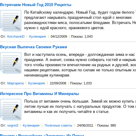
Встречаем Новый Год 2010 Рецепты
По Китайскому календарю, Новый Год, будет годом белого 
предлагают накрывать праздничный стол едой с многими
разновидностями мяса, полосатыми блюдами. Встречать Н
нужно с едой красного, оранжевого цветов.
От:
KorzhavinD
l
Kулинария
l
04/12/2009
l
Показы: 1,043
Вкусная Выпечка Своими Руками
Вот и наступила осень, впереди - долгожданная зима и нас
праздники. А значит, снова нужно собирать гостей и накрыв
того чтобы произвести впечатление на родных и друзей, в
нашими рецептами, которые по силам не только опытным хо
начинающим кулинарам.
От:
Маргарита
l
Kулинария
l
22/09/2008
l
Показы: 1,033
Интересное Про Витамины И Минералы
Польза от витамин очень большая. Зимой их можно купить в
летом лучше их получать с натуральных продуктов. О том 
витамины и как их получить читайте в статье.
От:
segrei3
l
Kулинария
>
Полезные советы
l
24/06/2011
l
Показы: 980
Рецепты Вкуснейших «Закруток» Из Перца