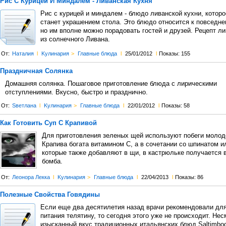
Рис С Курицей И Миндалем - Ливанская Кухня
Рис с курицей и миндалем - блюдо ливанской кухни, котор
станет украшением стола. Это блюдо относится к повседн
но им вполне можно порадовать гостей и друзей. Рецепт ли
из солнечного Ливана.
От:
Наталия
l
Kулинария
>
Главные блюда
l
25/01/2012
l
Показы: 155
Праздничная Солянка
Домашняя солянка. Пошаговое приготовление блюда с лирическими
отступлениями. Вкусно, быстро и празднично.
От:
Sветлана
l
Kулинария
>
Главные блюда
l
22/01/2012
l
Показы: 58
Как Готовить Суп С Крапивой
Для приготовления зеленых щей используют побеги молод
Крапива богата витамином С, а в сочетании со шпинатом 
которые также добавляют в щи, в кастрюльке получается 
бомба.
От:
Леонора Лекка
l
Kулинария
>
Главные блюда
l
22/04/2013
l
Показы: 86
Полезные Свойства Говядины
Если еще два десятилетия назад врачи рекомендовали для
питания телятину, то сегодня этого уже не происходит. Нес
изысканный вкус традиционных итальянских блюд Saltimbo