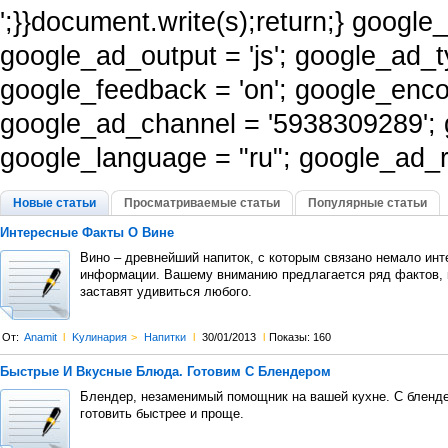
';}}document.write(s);return;} googl
google_ad_output = 'js'; google_ad_t
google_feedback = 'on'; google_enco
google_ad_channel = '5938309289';
google_language = "ru"; google_ad_re
Новые статьи
Просматриваемые статьи
Популярные статьи
Интересные Факты О Вине
Вино – древнейший напиток, с которым связано немало инт
информации. Вашему вниманию предлагается ряд фактов, 
заставят удивиться любого.
От:
Anamit
l
Kулинария
>
Напитки
l
30/01/2013
l
Показы: 160
Быстрые И Вкусные Блюда. Готовим С Блендером
Блендер, незаменимый помощник на вашей кухне. С бленд
готовить быстрее и проще.